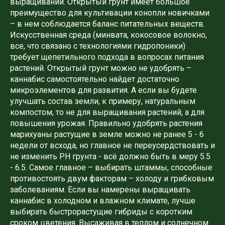
выращивании. Открытый грунт имеет большое
преимущество для культивации конопли новичками
– в нем соблюдается баланс питательных веществ.
Искусственная среда (минвата, кокосовое волокно,
все, что связано с технологиями гидропоники)
требует щепетильного подхода в вопросах питания
растений. Открытый грунт можно не удобрять –
каннабис самостоятельно найдет достаточно
микроэлементов для развития. А если вы будете
улучшать состав земли, к примеру, натуральным
компостом, то не для выращивания растений, а для
повышения урожая. Правильно удобрять растения
марихуаны растущие в земле можно не ранее 5 - 6
недели от всхода, но главное не переусердствовать и
не изменить PH грунта - всё должно быть в меру 5.5
- 6.5. Самое главное – выбирать штаммы, способные
противостоять двум факторам – холоду и грибковым
заболеваниям. Если вы намерены выращивать
каннабис в холодном и влажном климате, лучше
выбирать быстрорастущие гибриды с коротким
сроком цветения. Высаживая в теплом и солнечном