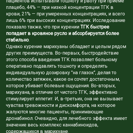
пациентов испытывали тошноту и рвоту при приеме
плацебо, 44% — при низкой концентрации ТГК в
крови, 21% — при умеренных концентрациях, и всего
лишь 6% при высоких концентрациях. Исследование
показало также, что при курении
ТГК быстрее
попадает в кровяное русло и абсорбируется более
стабильно
.
Однако курение марихуаны обладает и целым рядом
других преимуществ. Во-первых, быстродействие
этого способа введения ТГК позволяет больному
оперативно подавлять тошноту и определять
индивидуальную дозировку "на глазок", делая то
количество затяжек, какое он сочтет достаточным,
которое убивает болевые ощущения. Во-вторых,
марихуана, в отличие от чистого ТГК, эффективно
стимулирует аппетит. И, в-третьих, она не вызывает
чувства тревожности и дискомфорта, на которое
жалуются многие пациенты, принимающие
дронабинол. Очевидно, для лечебного эффекта имеет
значение весь комплекс каннабиноидов,
содержащихся в марихуане.