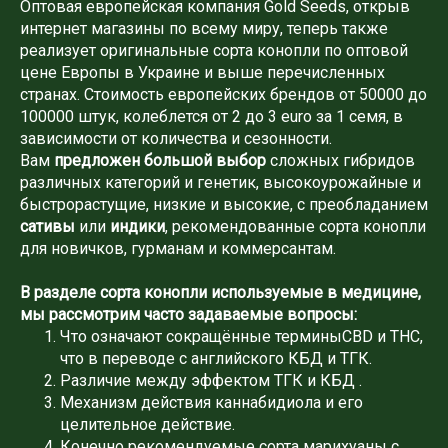
Оптовая европейская компания Gold Seeds, открыв
интернет магазины по всему миру, теперь также
реализует оригинальные сорта конопли по оптовой
цене Европы в Украине и выше перечисленных
странах. Стоимость европейских брендов от 50000 до
100000 штук, колеблется от 2 до 3 euro за 1 семя, в
зависимости от количества и сезонности.
Вам
предложен большой выбор
сложных гибридов
различных категорий и генетик, высокоурожайные и
быстрорастущие, низкие и высокие, с преобладанием
сативы
или
индики
, рекомендованные сорта конопли
для новичков, гурманам и коммерсантам.
В разделе сорта конопли используемые в медицине,
мы рассмотрим часто задаваемые вопросы:
Что означают сокращённые терминыCBD и THC,
что в переводе с английского КБД и ТГК.
Различие между эффектом ТГК и КБД .
Механизм действия каннабидиола и его
целительное действие.
Конечно рекомендуемые сорта марихуаны с