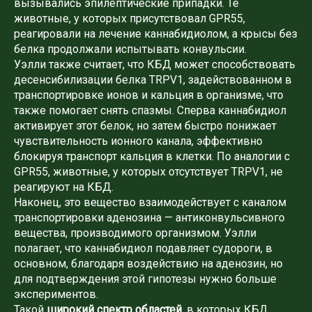
вызывались эпилептические припадки. Те
животные, у которых присутствовал GPR55,
реагировали на лечение каннабидиолом, а крысы без
белка продолжали испытывать конвульсии.
Уэлли также считает, что КБД может способствовать
десенсибилизации белка TRPV1, задействованном в
транспортировке ионов и кальция в организме, что
также помогает снять спазмы. Сперва каннабидиол
активирует этот белок, но затем быстро понижает
чувствительность ионного канала, эффективно
блокируя транспорт кальция в клетки. По аналогии с
GPR55, животные, у которых отсутствует TRPV1, не
реагируют на КБД.
Наконец, это вещество взаимодействует с каналом
транспортировки аденозина — антиконвульсивного
вещества, производимого организмом. Уэлли
полагает, что каннабидиол подавляет судороги, в
основном, благодаря воздействию на аденозин, но
для подтверждения этой гипотезы нужно больше
экспериментов.
Такой
широкий спектр областей
, в которых КБД