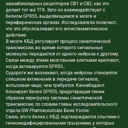
каннабиноидных рецепторов CB1 и CB2, как это
делает тот же ТГК. Зато он взаимодействует с
белком GPR55, выделяющимся в мозге и
периферических органах. Исследователи полагают,
что это обусловливает его антиспазматическое
действие.
В мозге КБД регулирует процесс синаптической
трансмиссии, во время которого сигнальные
молекулы передаются от одного нейрона к другому.
Связи между этими мозговыми клетками крепчают,
когда активируется GPR55.;
Судороги же возникают, когда нейроны становятся
слишком активными в передаче сигналов,
вспыхивая чаще, чем требуется. Каннабидиол
блокирует белок GPR55, предотвращая таким
образом перегрузку системы синаптической
трансмиссии, по словам главы исследовательского
отдела GW Pharmaceuticals Бена Уэлли.
Связь этого белка с КБД подтверждается опытами с
генномодифицированными грызунами, у которых