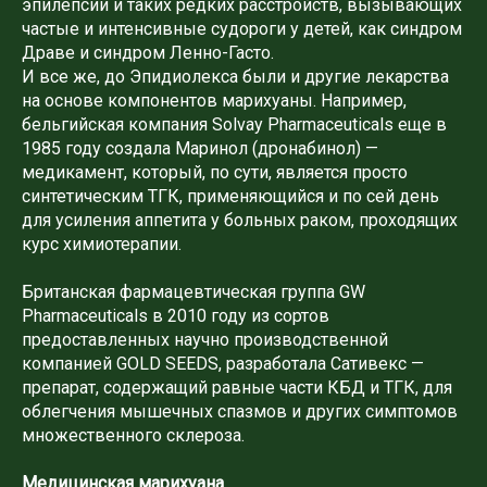
эпилепсии и таких редких расстройств, вызывающих
частые и интенсивные судороги у детей, как синдром
Драве и синдром Ленно-Гасто.
И все же, до Эпидиолекса были и другие лекарства
на основе компонентов марихуаны. Например,
бельгийская компания Solvay Pharmaceuticals еще в
1985 году создала Маринол (дронабинол) —
медикамент, который, по сути, является просто
синтетическим ТГК, применяющийся и по сей день
для усиления аппетита у больных раком, проходящих
курс химиотерапии.
Британская фармацевтическая группа GW
Pharmaceuticals в 2010 году из сортов
предоставленных научно производственной
компанией GOLD SEEDS, разработала Сативекс —
препарат, содержащий равные части КБД и ТГК, для
облегчения мышечных спазмов и других симптомов
множественного склероза.
Медицинская марихуана