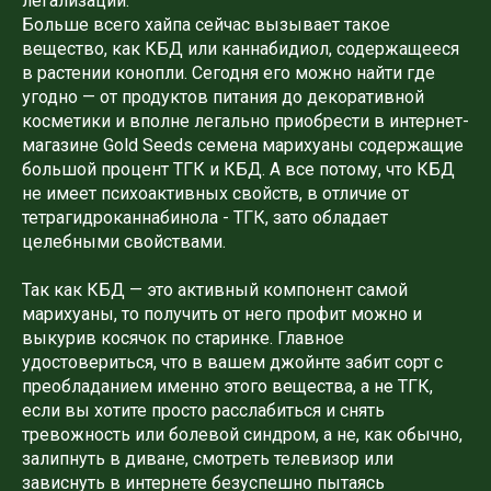
легализации.
Больше всего хайпа сейчас вызывает такое
вещество, как КБД или каннабидиол, содержащееся
в растении конопли. Сегодня его можно найти где
угодно — от продуктов питания до декоративной
косметики и вполне легально приобрести в интернет-
магазине Gold Seeds семена марихуаны содержащие
большой процент ТГК и КБД. А все потому, что КБД
не имеет психоактивных свойств, в отличие от
тетрагидроканнабинола - ТГК, зато обладает
целебными свойствами.
Так как КБД — это активный компонент самой
марихуаны, то получить от него профит можно и
выкурив косячок по старинке. Главное
удостовериться, что в вашем джойнте забит сорт с
преобладанием именно этого вещества, а не ТГК,
если вы хотите просто расслабиться и снять
тревожность или болевой синдром, а не, как обычно,
залипнуть в диване, смотреть телевизор или
зависнуть в интернете безуспешно пытаясь