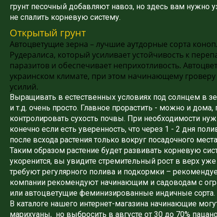
грунт песочный добавляют навоз, но здесь вам нужно у
не спалить корневую систему.
Открытый грунт
Автоцветущие зерна – лучшие аутдорные сорта конопл
Рудералиса, который усиливает устойчивость к переп
паразитов и обеспечивает неприхотливость. Автоцве
украинском климате, при этом начинающему гроверу
усилий.
Выращивать в естественных условиях под солнцем в земл
и т.д. очень просто. Главное прорастить - можно и дом
контролировать сухость почвы. При необходимости ну
конечно если есть уверенность, что через 1 - 2 дня по
после всхода растения только вокруг посадочного мест
Таким образом растение будет развивать корневую сист
укоренится, вы увидите стремительный рост в верх уже
требуют регулярного полива и подкормки – рекомендуе
компании рекомендуют начинающим и садоводам с огр
или автоцветущие феминизированные индичные сорта.
В каталоге нашего интернет-магазина начинающие мог
марихуаны, но выбросить в августе от 30 до 70% пацан