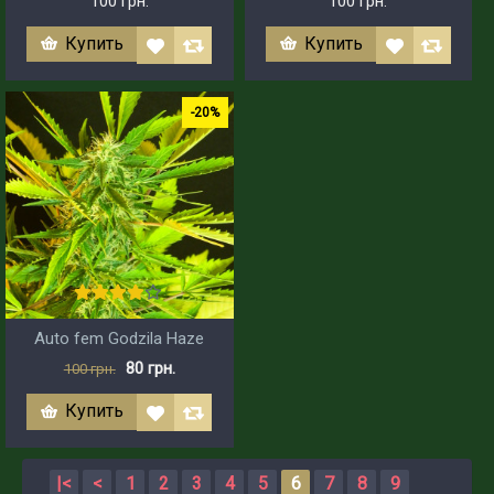
100 грн.
100 грн.
Купить
Купить
-20%
Auto fem Godzila Haze
80 грн.
100 грн.
Купить
|<
<
1
2
3
4
5
6
7
8
9