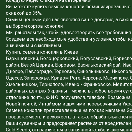
Каждую неделю акция на автофемки!
Вы можете купить семена конопли феминизированные п
скидкой до 35%.
Самым ценным для нас является ваше доверие, а важны
выбором сортов конопли.
Мы работаем так, чтобы удовлетворить все требования
Создаем все необходимые удобства и условия, чтобы 
значимым и счастливым.
Купить семена конопли в Киеве
Барышевский, Белоцерковский, Богуславский, Бориспо
район, Белой Церкви, Боровом, Васильковский рай, Ива
Днепре, Павлограде, Терновке, Синельниково, Никопол
Одессе, Запорожье, Кривом Роге, Херсоне, Мариуполе, С
Хмельницком, Тернополе, Ивано - Франковске, Мелитопо
районных центрах Украины - можно в любое время суто
отделение почты, Ф.И.О. получателя, телефон. Возможн
Новой почтой, Интаймом и другими перевозчиками Укр
Семена конопли представленные на полках магазина Gol
прорастаемость и всхожесть, а также обрабатываются 
Ваши сувениры и предохраняет растения от вредителей 
Gold Seeds, отправляются в запаянной колбе и фирменн