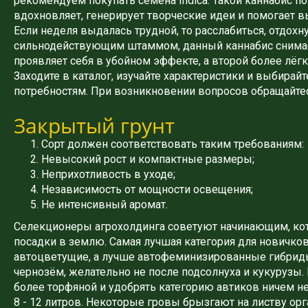
рекомендуем покупать семена Indica. Такой каннабис п
вдохновляет, генерирует творческие идеи и помогает в
Если неделя выдалась трудной, то расслабиться, отдохн
сильнодействующим штаммом, данный каннабис снимае
проявляет себя в убойном эффекте, а второй более лё
Заходите в каталог, изучайте характеристики и выбира
потребностям. При возникновении вопросов обращайтес
Закрытый грунт
Сорт должен соответствовать таким требованиям:
Невысокий рост и компактные размеры;
Неприхотливость в уходе;
Независимость от мощности освещения;
Не интенсивный аромат.
Селекционеры агрохолдинга советуют начинающим, ко
посадки в землю. Самая лучшая категория для новичко
автоцветущие, а лучше автофеминизированные гибрид
чернозём, желательно не после подсолнуха и кукурузы.
более торфяной и удобрять категорию автиков ничем не
8 - 12 литров. Некоторые гровы брызгают на листву ор