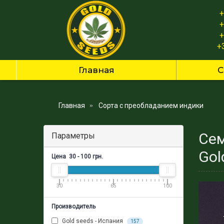
+
+
+
+
Главная
С
Главная
Сорта с преобладанием индики
Сем
Параметры
Gol
Цена
30
-
100
грн.
30
65
100
Производитель
Gold seeds - Испания
157