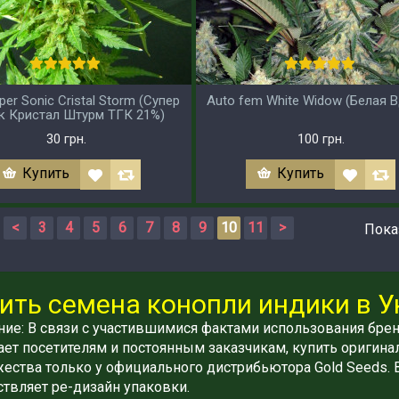
per Sonic Cristal Storm (Супер
Auto fem White Widow (Белая 
к Кристал Штурм ТГК 21%)
30 грн.
100 грн.
Купить
Купить
<
3
4
5
6
7
8
9
10
11
>
Показ
ить семена конопли индики в 
ие: В связи с участившимися фактами использования брен
ет посетителям и постоянным заказчикам, купить оригина
ества только у официального дистрибьютора Gold Seeds. 
твляет ре-дизайн упаковки.