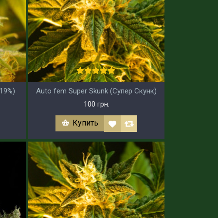
 19%)
Auto fem Super Skunk (Супер Скунк)
100 грн.
Купить