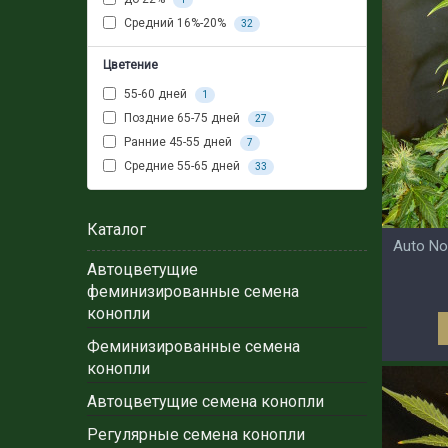
Средний 16%-20%
32
Цветение
55-60 дней
1
Поздние 65-75 дней
27
Ранние 45-55 дней
7
Средние 55-65 дней
33
Каталог
Auto No
Автоцветущие
феминизированные семена
конопли
Феминизированные семена
конопли
Автоцветущие семена конопли
Регулярные семена конопли