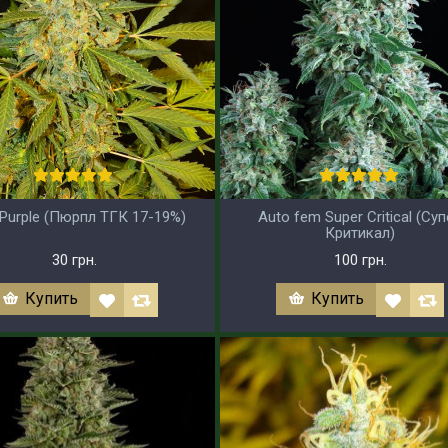
Purple (Пюрпл ТГК 17-19%)
Auto fem Super Critical (Су
Критикал)
30 грн.
100 грн.
Купить
Купить