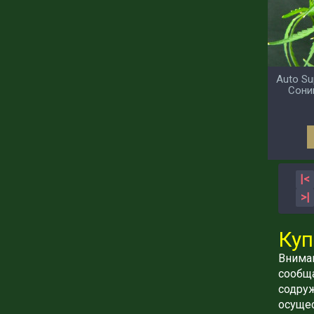
Auto Su
Сони
|<
>|
Куп
Вниман
сообща
содруж
осущес