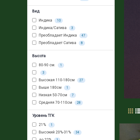
Вид
Индика
10
Индика/Сатива
3
Преобладает Индика
47
Преобладает Сатива
8
Высота
80-90 см.
1
3
Высокая 110-180см
27
Выше 180см
1
Низкая 50-70см
7
Средняя 70-110см
28
Уровень ТГК
21%
1
Высокий 20%-31%
34
до 22%
1