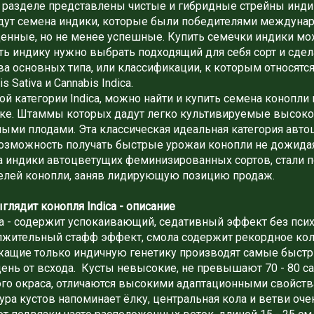
 разделе представлены чистые и гибридные стрейны инди
дут семена индики, которые были победителями междунар
нные, но не менее успешные. Купить семечки индики мож
ть индику нужно выбрать подходящий для себя сорт и сдел
ва основных типа, или классификации, к которым относят
s Sativa и Cannabis Indica.
ой категории Indica, можно найти и купить семена конопли
ике. Штаммы которых дадут легко культивируемые высок
ыми плодами. Эта классическая идеальная категория автоц
озможность получать быстрые урожаи конопли не дожидая
а индики автоцветущих феминизированных сортов, стали
елей конопли, заняв лидирующую позицию продаж.
глядит конопля Indica - описание
 - содержит успокаивающий, седативный эффект без псих
жительный стафф эффект, смола содержит рекордное кол
жащие только индичную генетику производят самые быстр
день от всхода. Кусты невысокие, не превышают 70 - 80 са
го окраса, отличаются высокими адаптационными свойст
ура кустов напоминает ёлку, центральная кола и ветви оч