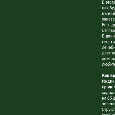
В этом
них бу
выведе
заказа
Есть д
Cannabi
В данн
генет
лечебн
даёт в
семен
любит
Как вы
Индика
продол
содер
на 65 
зелёно
Структ