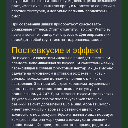
вкусовых оттенков и послевкусие, несмотря на невысокий
рост, имеет очень пышную крону и множество соцветий с
плотной текстурой, и довольно большим процентом ТГК –
смол.
При созревании шишки приобретают красновато-
оранжевые оттенки. Стоит отметить, что сорт Wembley
практически не подвержен стрессам. Для выращивания
подойдет любой грунт : земля, гидропоника, кокос.
Послевкусие и эффект
По вкусовым качествам идеально подойдет сластенам –
сладость напоминающая по вкусовым качествам жвачку,
переходящая в сочный фруктовый нектар. Акцент можно
сделать на мгновенном и стойком эффекте – чистый
релакс, переходящий волнами в прилив отличного
настроения. Этот вид обладает хорошими вкусовыми и
ароматическими характеристиками, и не уступает
оригинальному АК 47. Дым наполнен вкусом тропических
фруктов и имеет легкое послевкусие жевательной
резинки, за счет добавления Buble Gum. Аромат Вембли
имеет землянистый аромат с оттенком цветочно-
древесного послевкусия. Эффект данного вида порадует
каждого любителя марихуаны своими удивительными
свойствами - эйфории, творческого порыва, радости и