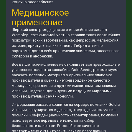
конечно расслабления.
Медицинское
применение
Широкий спектр медицинского воздействия сделал
Wembley неотъемлемой частью терапии таких сложнейших
психиатрических заболеваний, как депрессия, меланхолия,
истерия, приступы паники и гнева. Гибрид отлично
зарекомендовал себя при лечении эпилепсии, рассеянного
склероза и анорексии.
Всё выше перечисленное не открывает все превосходные
уникальные качества каннабиса Gold Seeds, рекомендуем
заказать посевной материал в оригинальной упаковке
производителя и оценить непревзойдённое качество
марихуаны, сравнивая с другими именитыми компаниями
Испании, Нидерландов и другими ведущими мировыми
производителями семян конопли.
Информация заказов хранится на сервере компании Gold в
Испании, аннулируется в день подтверждения получения
посылки. Конфиденциальность - гарантирована, компания
использует все передовые технологии кибер
безопасности клиентов. Европейское качество
подтверждено с 2007 года - тысячами благодарных