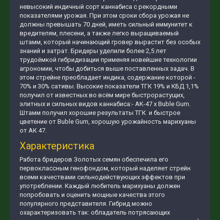
невысокий индичный сорт каннабиса с рекордными
показателями урожая. При этом сроки сбора урожая не
должны превышать 70 дней, иметь сильный иммунитет к
вредителям, плесени, а также легко выращиваемый
штамм, который начинающий гровер вырастит без особых
знаний и затрат. Бридеры уделили более 2,5 лет
трудоёмкой гибридизации применяя новейшие технологии
агрономии, чтобы добиться выше поставленных задач. В
этом стрейне преобладает индика, содержание которой -
70% и 30% сативы. Высокие показатели ТГК 19% и КБД 1,1%
получил от известных во всём мире быстрорастущих,
элитных и сильных видов каннабиса:- AK-47 x Buble Gum.
Штамм получил хорошие результаты ТГК и быстрое
цветение от Buble Gum, хорошую урожайность марихуаны
от АК 47.
Характеристика
Работа бридеров Золотых семян обеспечила его
первоклассным генофондом, который наделяет стрейн
всеми качествами сильнодействующих эффектов при
употреблении. Каждый любитель марихуаны должен
попробовать и оценить мощные качества этого
популярного представителя. Гибрид можно
охарактеризовать так: обладатель потрясающих