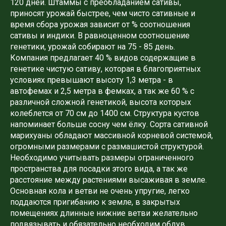
120 дней. Штаммы с преобладанием сативы,
приносят урожай быстрее, чем чисто сативные и
время сбора урожая зависит от % соотношения
сативы и индики. В равноценном соотношение
генетики, урожай собирают на 75 - 85 день.
Компания предлагает 40 % видов содержащие в
генетике чистую сативу, которая в благоприятных
условиях превышают высоту 1,3 метра - в
автофемах и 2,5 метра в фемках, а так же 60 % с
различной сложной генетикой, высота которых
колеблется от 70 см до 1400 см. Структура кустов
напоминает больше сосну чем ёлку. Сорта сативной
марихуаны обладают массивной корневой системой,
огромными размерами с размашистой структурой.
Необходимо учитывать размеры ограниченного
пространства для посадки этого вида, а так же
расстояние между растениями высаживая в земле.
Основная кола и ветви не очень упругие, легко
поддаются пригибанию к земле, в закрытых
помещениях длинные нижние ветви желательно
подвязывать и обязательно необходим обдув