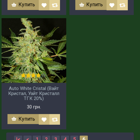
Купить
Купить
Auto White Cristal (Вайт
Кристал, Уайт Кристалл
ТГК 20%)
30 грн.
Купить
|<
<
1
2
3
4
5
6