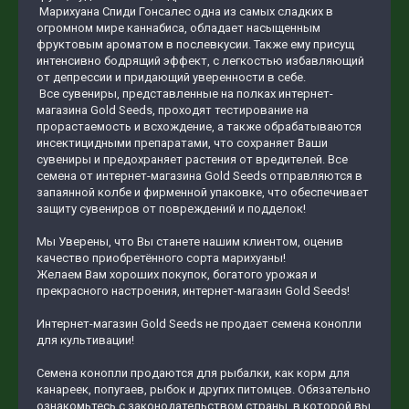
Марихуана Спиди Гонсалес одна из самых сладких в
огромном мире каннабиса, обладает насыщенным
фруктовым ароматом в послевкусии. Также ему присущ
интенсивно бодрящий эффект, с легкостью избавляющий
от депрессии и придающий уверенности в себе.
Все сувениры, представленные на полках интернет-
магазина Gold Seeds, проходят тестирование на
прорастаемость и всхождение, а также обрабатываются
инсектицидными препаратами, что сохраняет Ваши
сувениры и предохраняет растения от вредителей. Все
семена от интернет-магазина Gold Seeds отправляются в
запаянной колбе и фирменной упаковке, что обеспечивает
защиту сувениров от повреждений и подделок!
Мы Уверены, что Вы станете нашим клиентом, оценив
качество приобретённого сорта марихуаны!
Желаем Вам хороших покупок, богатого урожая и
прекрасного настроения, интернет-магазин Gold Seeds!
Интернет-магазин Gold Seeds не продает семена конопли
для культивации!
Семена конопли продаются для рыбалки, как корм для
канареек, попугаев, рыбок и других питомцев. Обязательно
ознакомьтесь с законодательством страны, в которой вы