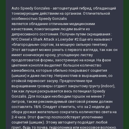
Auto Speedy Gonzales - автоцветущий гибрид, обладающий
тонизирующим действием на организм. Отличительной
особенностью Speedy Gonzalis
является обладание отличными медицинскими
качествами, помогающими людям выйти из
депрессивного состояния. Получен путем скрещивания :
NYC Diesel x Shark Attack x Lowryder #2.Еще его называют
«благородным» сортом, за мощную сильную генетику.
Этот автоцвет можно узнать с первого взгляда, так как он
имеет коническую крону, утолщенную листву
продолговатой формы, заостренную на конце. На фазе
цветения конопля выделяет большое количество
каннабинола, которые обильно покрывают соцветия
(шишки) и даже листву. Неприхотлив в выращивании, со
стойкой переносит засуху. Предпочтение при
выращивании гроверы отдают закрытому грунту (indoor),
так как лучше раскрывается весь потенциал Speedy
Gonzalis. Для посадки необходим горшок не менее 7
литров, также рекомендуемый световой режим должен
составлять 18/6. Следует отметить, что за 2 недели до
сбора урожая желательно сократить количество света на
2-4 часа. Этот фактор поспособствует уплотнению
соцветий (шишек). Этому автоцвету подойдет любой
грунт, будь то почва, гидропоника или кокосовое волокно.