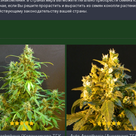
ознакомления. В странах мира Вы можете легально приобрести семена ка
учае, если Вы решите прорастить и вырастить из семян конопли растен
ействующему законодательству вашей страны.
lashnikova (Калашникова ТГК
Auto Anesthesia (Анестезия ТГ