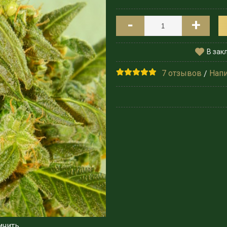
-
+
В зак
7 отзывов
Напи
/
ичить