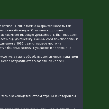
 сатива. Внешне можно охарактеризовать так :
елых каннабиноидов. Отличается хорошим
 так как имеет высокую урожайность. Был выведен
меет мощную генетику. Данный сорт приспособлен к
дителем в 1995 г. занял первое место на
ития боковых ветвей. Нуждается в подвязке на
схождение, а также обрабатываются инсектицидными
d Seeds отправляются в запаянной колбе и
мьтесь с законодательством страны, в которой вы