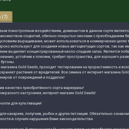
 (7)
ивым психотропным воздействием, доминантом в данном сорте является
 множеством соцветий, обильно покрытых смолами с преобладанием б
к условиям выращивания, может использоваться в коммерческих целях
широко используют для создания новых автоцветущих сортов, так как и
етении выделяет концентрированный кисло-сладкий запах. Является побе
ованию, устойчив к плесени, требует пространства, для хорошего разв
 бутоны.
-магазина Gold Seeds, проходят тестирование на прорастаемость и в
храняет растения от вредителей. Все семена от интернет-магазина Gol
ениров от повреждений и подделок!
ив качество приобретённого сорта марихуаны!
екрасного настроения, интернет-магазин Gold Seeds!
нопли для культивации!
для канареек, попугаев, рыбок и других питомцев. Обязательно ознако
нности в случаях нарушения Вами законодательства.