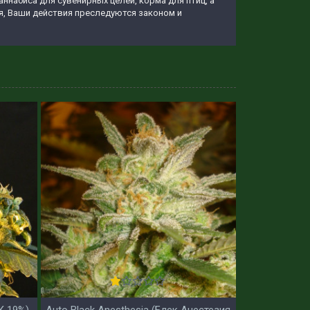
ннабиса для сувенирных целей, корма для птиц, а
ия, Ваши действия преследуются законом и
К 19%)
Auto Black Anesthesia (Блек Анестезия