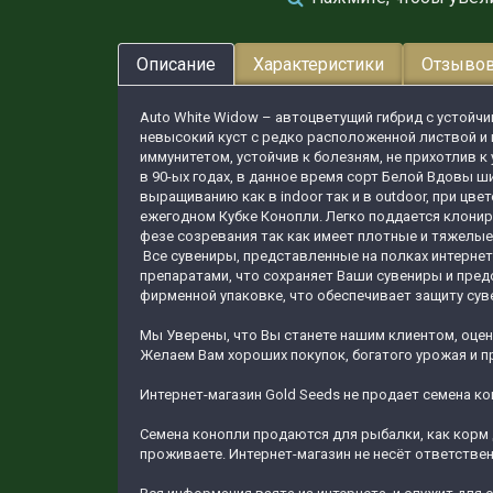
Описание
Характеристики
Отзывов
Auto White Widow – автоцветущий гибрид с устойч
невысокий куст с редко расположенной листвой и
иммунитетом, устойчив к болезням, не прихотлив 
в 90-ых годах, в данное время сорт Белой Вдовы 
выращиванию как в indoor так и в outdoor, при цв
ежегодном Кубке Конопли. Легко поддается клонир
фезе созревания так как имеет плотные и тяжелые
Все сувениры, представленные на полках интернет
препаратами, что сохраняет Ваши сувениры и предо
фирменной упаковке, что обеспечивает защиту сув
Мы Уверены, что Вы станете нашим клиентом, оцен
Желаем Вам хороших покупок, богатого урожая и пр
Интернет-магазин Gold Seeds не продает семена ко
Семена конопли продаются для рыбалки, как корм 
проживаете. Интернет-магазин не несёт ответстве