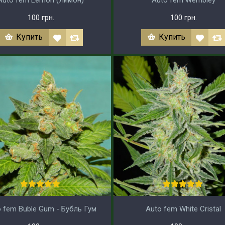
Auto fem Lemon (Лимон)
Auto fem Wembley
100 грн.
100 грн.
Купить
Купить
 fem Buble Gum - Бубль Гум
Auto fem White Cristal