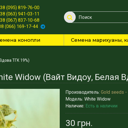
38 (095) 819-76-00
38 (063) 941-03-11
38 (067) 837-10-68
38 (066) 169-17-44
емена конопли
Семена марихуаны, к
 Вдова ТГК 19%)
ite Widow (Вайт Видоу, Белая 
Производитель:
Gold seeds -
Модель:
White Widow
Наличие:
Есть в наличии
30 грн.