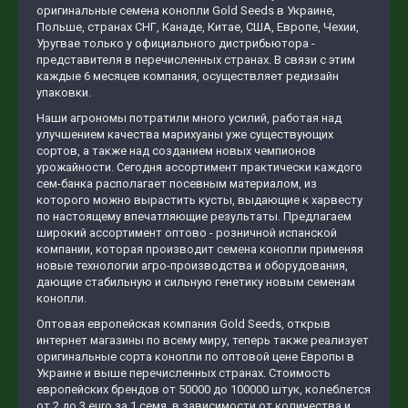
оригинальные семена конопли Gold Seeds в Украине,
Польше, странах СНГ, Канаде, Китае, США, Европе, Чехии,
Уругвае только у официального дистрибьютора -
представителя в перечисленных странах. В связи с этим
каждые 6 месяцев компания, осуществляет редизайн
упаковки.
Наши агрономы потратили много усилий, работая над
улучшением качества марихуаны уже существующих
сортов, а также над созданием новых чемпионов
урожайности. Сегодня ассортимент практически каждого
сем-банка располагает посевным материалом, из
которого можно вырастить кусты, выдающие к харвесту
по настоящему впечатляющие результаты. Предлагаем
широкий ассортимент оптово - розничной испанской
компании, которая производит семена конопли применяя
новые технологии агро-производства и оборудования,
дающие стабильную и сильную генетику новым семенам
конопли.
Оптовая европейская компания Gold Seeds, открыв
интернет магазины по всему миру, теперь также реализует
оригинальные сорта конопли по оптовой цене Европы в
Украине и выше перечисленных странах. Стоимость
европейских брендов от 50000 до 100000 штук, колеблется
от 2 до 3 euro за 1 семя, в зависимости от количества и