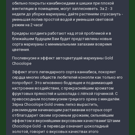
обильно покрыты канабиноидами и шишки при плохой
вентиляции в помещении, могут заплесневеть. За 2 - 3
недели до уборки марихуаны, дайте растениям стрэсануть -
уменьшая полив простой водой и уменьшая световой
режим на 2 часа!
Бридеры холдинга работают над этой проблемой и в
ближайшем будущем Вам будет представлены новые
сорта марихуаны с минимальными запахами вовремя
цветения.
Послевкусие и эффект автоцветущей марихуаны Gold
Chocolope
Эффект этого легендарного сорта каннабиса, покоряет
сердца многих обществ любителей конопли как только его
попробуют. Это мгновенно бодрящее и поднимающий
настроение воздействие, с прекраснейшим ароматом
фруктовых пряностей и шоколада с лёгкой горчинкой. С
превосходным послевкусием грецкого ореха с миндалём.
Зёрна Сhocolope Gold очень легко вырастить,
рекомендуем начинающим растаманам которых сорт
отблагодарит своим огромным урожаем, сильнейшим
эффектом и вкуснейшими вкусовыми качествами! Штамм
Сhocolope Gold - в переводе означает шоколадный
золотой, говорит о вкусовых качествах этого