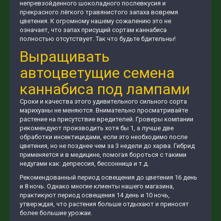
непревзойденного шоколадного послевкусия и
прекрасного лёгкого травянистого запаха вовремя
цветения. К огромному нашему сожалению это не
означает, что запах присущий сортам каннабиса
полностью отсутствует. Так что будьте бдительны!
Выращивать
автоцветущие семена
каннабиса под лампами
Сроки и качества этого удивительного сильного сорта
марихуаны не меняются. Внимательно просматривайте
растение на присутствие вредителей. Гроверы компании
рекомендуют производить хотя бы 1, а лучше две
обработки инсектицидами, если это необходимо после
цветения, но не позднее чем за 3 недели до харва. Гибрид
применяется и в медицине, помогая бороться с такими
недугами как: депрессия, бессонница и т.д.
Рекомендованный период освещения до цветения 16 день
и 8 ночь. Однако многие клиенты нашего магазина,
практикуют период освещения 14 день и 10 ночь,
утверждая, что растения больше отдыхают и приносят
более большие урожаи.