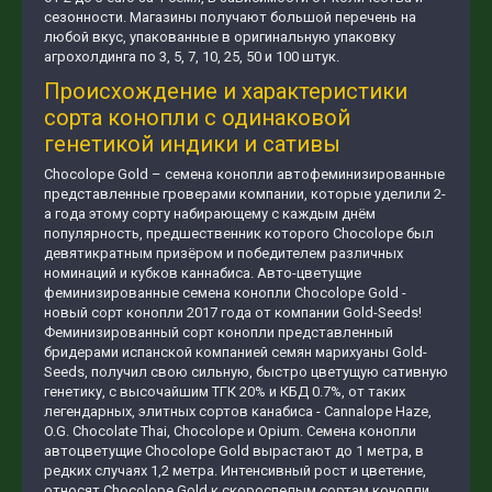
сезонности. Магазины получают большой перечень на
любой вкус, упакованные в оригинальную упаковку
агрохолдинга по 3, 5, 7, 10, 25, 50 и 100 штук.
Происхождение и характеристики
сорта конопли с одинаковой
генетикой индики и сативы
Chocolope Gold – семена конопли автофеминизированные
представленные гроверами компании, которые уделили 2-
а года этому сорту набирающему с каждым днём
популярность, предшественник которого Chocolope был
девятикратным призёром и победителем различных
номинаций и кубков каннабиса. Авто-цветущие
феминизированные семена конопли Chocolope Gold -
новый сорт конопли 2017 года от компании Gold-Seeds!
Феминизированный сорт конопли представленный
бридерами испанской компанией семян марихуаны Gold-
Seeds, получил свою сильную, быстро цветущую сативную
генетику, с высочайшим ТГК 20% и КБД 0.7%, от таких
легендарных, элитных сортов канабиса - Cannalope Haze,
O.G. Chocolate Thai, Сhocolope и Opium. Семена конопли
автоцветущие Сhocolope Gold вырастают до 1 метра, в
редких случаях 1,2 метра. Интенсивный рост и цветение,
относят Сhocolope Gold к скороспелым сортам конопли.