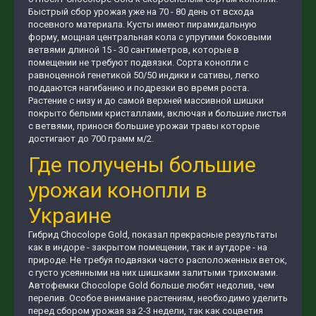
Быстрый сбор урожая уже на 70 - 80 день от всхода
посевного материала. Кусты имеют пирамидальную
форму, мощная центральная кола с упругими боковыми
ветвями длиной 15 - 30 сантиметров, которые в
помещении не требуют подвязки. Сорта конопли с
равноценной генетикой 50/50 индики и сативы, легко
поддаются нагибанию и подрезки во время роста.
Растение с низу и до самой верхней массивной шишки
покрыто белыми кристаллами, включая и большие листья
с ветвями, принося большие урожаи травы которые
достигают до 700 грамм м/2.
Где получены большие
урожаи конопли в
Украине
Гибрид Сhocolope Gold, показал прекрасные результаты
как в индоре - закрытом помещении, так и аутдоре - на
природе. Не требуя подвязки часто расположенных веток,
с густо усеянными на них шишками залитыми трихомами.
Автофемки Сhocolope Gold больше любят недолив, чем
перелив. Особое внимание растениям, необходимо уделить
перед сбором урожая за 2-3 недели, так как соцветия