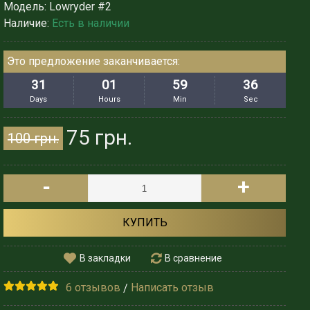
Модель:
Lowryder #2
Наличие:
Есть в наличии
Это предложение заканчивается:
31
01
59
33
Days
Hours
Min
Sec
75 грн.
100 грн.
-
+
КУПИТЬ
В закладки
В сравнение
6 отзывов
Написать отзыв
/