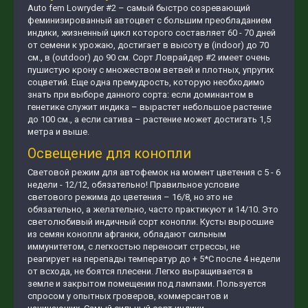
Auto fem Lowryder #2 – самый быстро созревающий
феминизированный автоцвет с большим преобладанием
индики, жизненный цикл которого составляет 60 - 70 дней
от семени к урожаю, достигает в высоту в (indoor) до 70
см., в (outdoor) до 90 см. Сорт Ловрайдер #2 имеет очень
пушистую крону с множеством ветвей и плотных, упругих
соцветий. Еще одна премудрость, которую необходимо
знать при выборе данного сорта: если доминантом в
генетике служит индика – вырастет небольшое растение
до 100 см., а если сатива – растение может достигать 1,5
метра и выше.
Освещение для конопли
Световой режим для автофемок на момент цветения с 5 - 6
недели - 12/12, обязательно! Правильное условие
светового режима до цветения – 16/8, но это не
обязательно, а желательно, часто практикуют и 14/10. Это
светолюбивый индичный сорт конопли. Кусты выросшие
из семян конопли афганки, обладают сильным
иммунитетом, с легкостью переносит стрессы, не
реагирует на перепады температур до + 5*С после 4 недели
от всхода, не боятся плесени. Легко выращивается в
земле и закрытом помещении под лампами. Пользуется
спросом у опытных гроверов, коммерсантов и