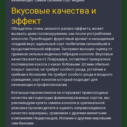
начинающих. Самый сильный сорт индики.
Вкусовые качества и
эффект
Обладатель очень сильного релакс-эффекта, может
вызвать даже головокружение, как после употребления
алкоголя. Преобладает фруктовый аромат и насыщенный
сладкий вкус, идеальный сорт любителям сильнейшей и
продолжительной эйфории. Заслужил высшую оценку от
гурманов сильных индичных гибридов конопли. Вкусовые
качества взятые от Ловридера, оставляют прекрасное
послевкусие кокоса с какао бобовыми. Штамм обильно
покрыт смолой, не требует особого ухода, устойчив к
грибкам и болезням. Не требует особого ухода и мощного
освещения, сорт конопли который подходит для
начинающих и профессионалам.
Всё выше перечисленное не открывает превосходные
качества автоцветущих феминизированных сортов, мы
рекомендуем купить семена конопли в оригинальной
упаковке производителя и оценить непревзойдённое
качество марихуаны, сравнивая с другими именитыми
компаниями Нидерландов, Испании и другими мировыми
сем-банками.