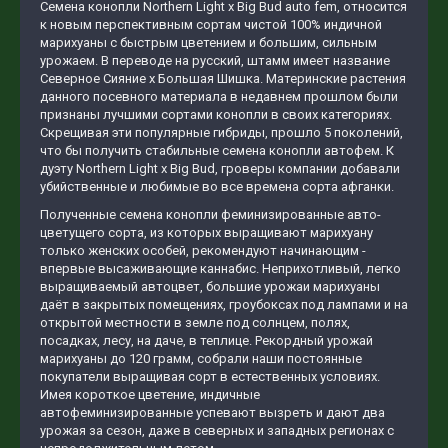
Семена конопли Northern Light x Big Bud auto fem, относится
к новым перспективным сортам чистой 100% индичной
марихуаны с быстрым цветением и большим, сильным
урожаем. В переводе на русский, штамм имеет название
Северное Сияние х Большая Шишка. Материнские растения
данного посевного материала в недавнем прошлом были
признаны лучшими сортами конопли в своих категориях.
Скрещивая эти популярные гибриды, прошло 5 поколений,
что бы получить стабильные семена конопли автофем. К
дуэту Northern Light x Big Bud, гроверы компании добавали
убийственные и любимые во все времена сорта афганки.
Полученные семена конопли феминизированные авто-
цветущего сорта, из которых выращивают марихуану
только женских особей, рекомендуют начинающим -
впервые высаживающие каннабис. Неприхотливый, легко
выращиваемый автоцвет, большие урожаи марихуаны
даёт в закрытых помещениях, гроубоксах под лампами и на
открытой местности в земле под солнцем, полях,
посадках, лесу, на даче, в теплице. Рекордный урожай
марихуаны до 120 грамм, собрали наши постоянные
покупатели выращивая сорт в естественных условиях.
Имея короткое цветение, индичные
автофеминизированные успевают вызреть и дают два
урожая за сезон, даже в северных и западных регионах с