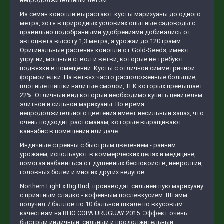
непродолжительным летом.
Из семян конопли вырастают кусты марихуаны до одного
метра, хотя в природных условиях опытные садоводы с
правильно подобранными удобрениями добивались от
автоцвета высоту 1,3 метра, а урожай до 120 грамм.
Оригинальные растения конопли от Gold-Seeds, имеют
упругий, мощный ствол и ветви, которые не требуют
подвязки в помещении. Кусты с отличной симметричной
формой ёлки. На ветвях часто расположенные большие,
плотные шишки налитые смолой, ТГК которых превышает
22%. Отличный вид который необходимо купить ценителям
элитной и сильной марихуаны. Во время
непродолжительного цветения имеет несильный запах, что
очень подходит растоманам, которые выращивают
каннабис в помещении или даче.
Индичные стрейны с быстрым цветением - ранним
урожаем, используют в коммерческих целях и медицине,
помогая избавиться от душевных беспокойств, невролгии,
головных болей и многих других недугов.
Northern Light x Big Bud, производят сильнейшую марихуану
с приятным сладко - кофейным послевкусием. Штамм
получил 7 баллов по 10 бальной шкале по вкусовым
качествам на BHO COPA URUGUAY 2015. Эффект очень
быстрый индичный, сильный и продолжительный.