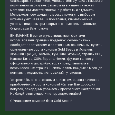
благодарных заказчиков, множеством лучших отзывов о
полученной марихуане. Заказывая в нашем интернет
магазине, Вы можете спокойно работать и отдыхать!
Менеджеры сем-холдинга всегда помогут с выбором
штамма учитывая ваши пожелания, климатические
условия или размеры закрытого помещения. Звоните,
будем рады Вам помочь.
ВНИМАНИЕ: В связи с участившимися фактами
использования бренда и подделок, семенной банк
сообщает посетителям и постоянным заказчикам, купить
оригинальные сорта конопли Gold Seeds в Испании,
Франции, Греции, Польши, Румынии, Украине, странах СНГ,
Канаде, Китае, США, Европе, Чехии, Уругвае только у
официального дистрибьютора - представителя в
перечисленных странах. В связи с этим каждые 6 месяцев
компания, осуществляет редизайн упаковки.
Уверены! Вы станете нашим клиентом, оценив качество
приобретённом сорта конопли! Желаем Вам хороших
покупок, рекордных урожаев и прекрасного настроения!
Не балуйте питомцев – не перекармливайте!
С Уважением семеной банк Gold Seeds!