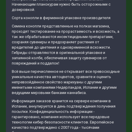
Начинающим планокурам нужно быть осторожными с
дозировкой.
Сорта конопли в фирменной упаковке производителя
Семена конопли представленные на полках магазина,
проходят тестирование на прорастаемость и всхожесть, а
так же обрабатываются инсектицидными препаратами,
сохраняя сувениры и предохраняет растения от
вредителей до цветения и одновременной всхожести.
Гибриды отправляются в оригинальной упаковке и
запаянной колбе, обеспечивая защиту сувениров от
повреждений и подделок!
Всё выше перечисленное не открывает все превосходные
уникальные качества автоцветов, сравните и оценить
непревзойдённое свойство марихуаны с другими
именитыми компаниями Нидерландов, Испании и другими
ведущими мировыми банками каннабиса.
Информация заказов хранится на сервере компании в
Испании, аннулируется в день подтверждения получения
посылки. Конфиденциальность информации -
гарантировано, компания использует все передовые
технологии кибер безопасности клиентов. Европейское
качество подтверждено с 2007 года - тысячами