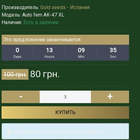
Производитель:
Gold seeds - Испания
Модель:
Auto fem AK-47 XL
Наличие:
Есть в наличии
Это предложение заканчивается:
0
13
09
32
Days
Hours
Min
Sec
80 грн.
100 грн.
-
+
КУПИТЬ
Минимальное количество для заказа: 3