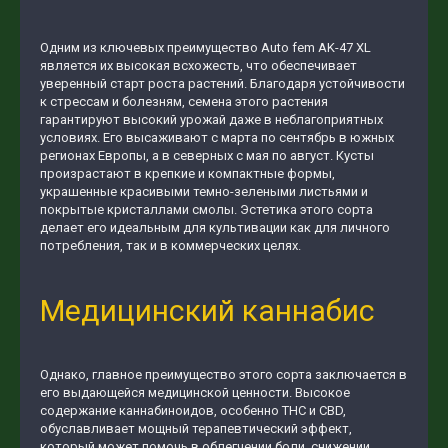
Одним из ключевых преимущество Auto fem AK-47 XL
является их высокая всхожесть, что обеспечивает
уверенный старт роста растений. Благодаря устойчивости
к стрессам и болезням, семена этого растения
гарантируют высокий урожай даже в неблагоприятных
условиях. Его высаживают с марта по сентябрь в южных
регионах Европы, а в северных с мая по август. Кусты
произрастают в крепкие и компактные формы,
украшенные красивыми темно-зелеными листьями и
покрытые кристаллами смолы. Эстетика этого сорта
делает его идеальным для культивации как для личного
потребления, так и в коммерческих целях.
Медицинский каннабис
Однако, главное преимущество этого сорта заключается в
его выдающейся медицинской ценности. Высокое
содержание каннабиноидов, особенно THC и CBD,
обуславливает мощный терапевтический эффект,
который может помочь в облегчении боли, снижении