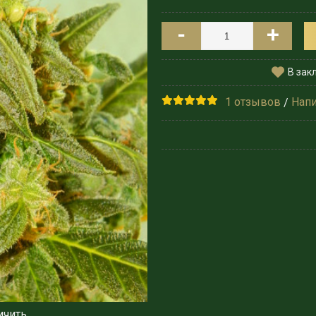
-
+
В зак
1 отзывов
Напи
/
ичить