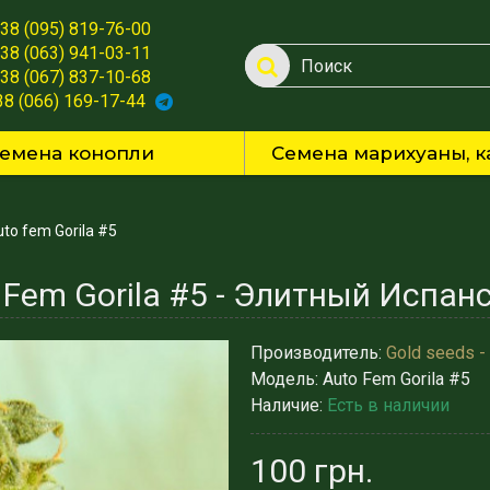
38 (095) 819-76-00
38 (063) 941-03-11
38 (067) 837-10-68
38 (066) 169-17-44
емена конопли
Семена марихуаны, к
to fem Gorila #5
Производитель:
Gold seeds -
Модель:
Auto Fem Gorila #5
Наличие:
Есть в наличии
100 грн.