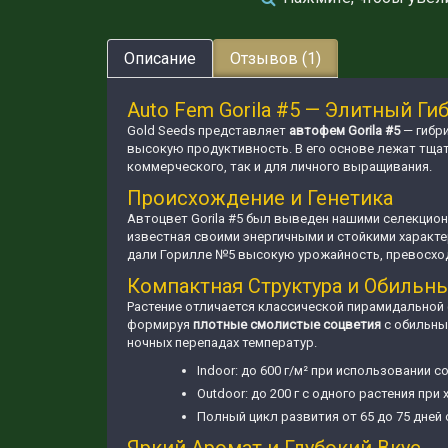
Описание
Отзывов (1)
Auto Fem Gorila #5 — Элитный Г
Gold Seeds представляет
автофем
Gorila #5
— гибри
высокую продуктивность. В его основе лежат тщ
коммерческого, так и для личного выращивания.
Происхождение и Генетика
Автоцвет Gorila #5 был выведен нашими селекцион
известная своими энергичными и стойкими характе
дали Горилле №5 высокую урожайность, превосхо
Компактная Структура и Обильн
Растение отличается классической пирамидальной
формируя
плотные смолистые соцветия
с обильны
ночных перепадах температур.
Indoor: до 600 г/м² при использовании
Outdoor: до 200 г с одного растения пр
Полный цикл развития от 65 до 75 дней