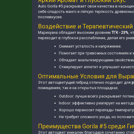
Яркий Аромат и Глубокий Вкус
Auto Gorila #5 раскрывает свои качества в насыщ
себе сладость манго и лёгкую терпкость древесны
послевкусие.
Воздействие и Терапевтический
Марихуана обладает высоким уровнем
ТГК - 23%
, 
переходит в глубокое расслабление, делая его уни
Снимает усталость и напряжение.
Помогает при тревожных состояниях и 
Обладает анальгезирующими свойствам
Стимулирует аппетит и улучшает качест
Оптимальные Условия для Выр
Этот автоцветущий гибрид отлично подходит для
р
помещениях, так и на открытых площадках.
Outdoor: лучше всего раскрывает потен
Indoor: эффективно реагирует на метод
Хорошо переносит перепады температур
Не требует сложного ухода, но положит
Преимущества Gorila #5 среди Г
Этот автоцвет уникален благодаря сочетанию стой