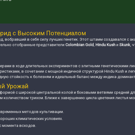
ибрид с Высоким Потенциалом
д, вобравший в себя силу лучших генетик. Этот штамм создавался с а
ательно отобранные представители
Colombian Gold
,
Hindu Kush
и
Skunk
, 
ерами в ходе длительных экспериментов с элитными генетическими лин
ристиками, в сочетании с мощной индичной структурой Hindu Kush и ле
дную стойкость к болезням и идеальный баланс между индика-доминан
ый Урожай
 формой с широкой центральной колой и боковыми ветвями средней дл
м количеством трихом. Ближе к завершению цикла цветения листья мог
 современных методов культивации.
и хороших климатических условиях.
 с момента всходов.