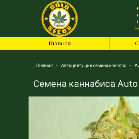
+
+
+
+
Главная
С
Главная
Автоцветущие семена конопли
Au