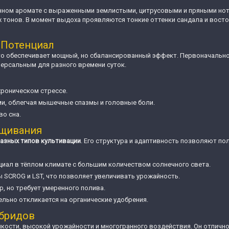
енном аромате с выраженными землистыми, цитрусовыми и пряными нотам
х тонов. В момент выдоха проявляются тонкие оттенки сандала и восто
 Потенциал
что обеспечивает мощный, но сбалансированный эффект. Первоначально
версальным для разного времени суток.
хроническом стрессе.
и, облегчая мышечные спазмы и головные боли.
во сна.
ащивания
азных типов культивации
. Его структура и адаптивность позволяют по
циал в тёплом климате с большим количеством солнечного света.
ы SCROG и LST, что позволяет увеличивать урожайность.
, но требует умеренного полива.
ельно откликается на органические удобрения.
ибридов
кости, высокой урожайности и многогранного воздействия. Он отлично 