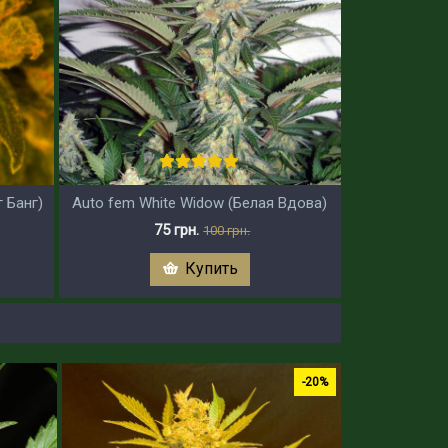
г Банг)
Auto fem White Widow (Белая Вдова)
75 грн.
100 грн.
Купить
-20%