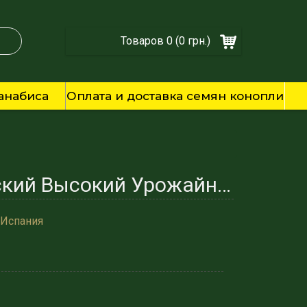
Товаров 0 (0 грн.)
анабиса
Оплата и доставка семян конопли
Семена каннабиса Auto Fem Gorila #5 - Элитный Испанский Высокий Урожайный
 Испания