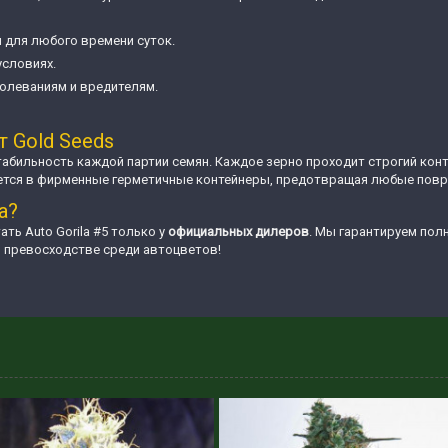
 для любого времени суток.
условиях.
болеваниям и вредителям.
т Gold Seeds
табильность каждой партии семян. Каждое зерно проходит строгий кон
ается в фирменные герметичные контейнеры, предотвращая любые повр
а?
ть Auto Gorila #5 только у
официальных дилеров
. Мы гарантируем пол
го превосходстве среди автоцветов!