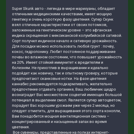
Super Skunk авто - легенда в мире марихуаны, обладает
отличными медицинскими качествами, имеет мощную
генетику и очень короткую фазу цветения. Супер Скунк
взял отличные характеристики от своих потомков,
заложенные на генетическом уровне – это афганская
индика скрещенная с мексиканской колумбийской сативой.
Сорт получил индичное начало и сативную урожайность.
Для посадки можно использовать любой грунт : почву,
кокос, гидропонику. Любит постоянное поддерживание
почвы во влажном состоянии, что повышает урожайность
на 20%. Имеет стойкий иммунитет к вредителям и
болезням. Не прихотлив в выращивании и идеально
подойдет как новичку, так и опытному гроверу, которые
предпочитают сканковые нотки. На фазе цветения
каннабис рекомендуется подкармливать, желательно
предпочтение отдавать органике, Ваш любимчик щедро
вознаградит Вас множеством соцветий имеющих большой
потенциал в выделении смол. Является супер автоцветом,
порадует Вас хорошим урожаем уже через 2 месяца, но
следует отметить, для выращивания этого сорта конопли,
Вам понадобится мощная вентиляционная система –
концентрированный и насыщенный запах во время
цветения.
Все сувениры, представленные на полках интернет-