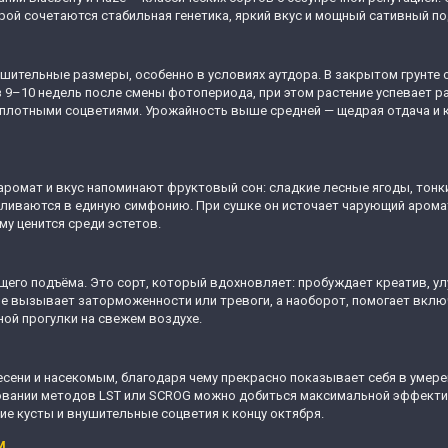
ой сочетаются стабильная генетика, яркий вкус и мощный сативный по
шительные размеры, особенно в условиях аутдора. В закрытом грунте о
ез 9–10 недель после смены фотопериода, при этом растение успевает 
 плотными соцветиями. Урожайность выше средней — щедрая отдача и 
 аромат и вкус напоминают фруктовый сон: сладкие лесные ягоды, тон
 сливаются в единую симфонию. При сушке он источает чарующий аромат
у ценится среди эстетов.
щего подъёма. Это сорт, который вдохновляет: пробуждает креатив, у
е вызывает заторможенности или тревоги, а наоборот, помогает включ
ной прогулки на свежем воздухе.
есени и насекомым, благодаря чему прекрасно показывает себя в умере
зовании методов LST или SCROG можно добиться максимальной эффективн
е кусты и внушительные соцветия к концу октября.
м