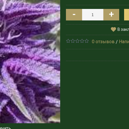
-
+
В зак
0 отзывов
Напи
/
ичить