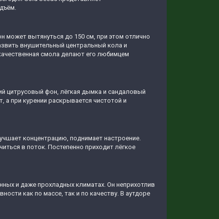
дъём.
н может вытянуться до 150 см, при этом отлично
развить внушительный центральный кола и
качественная смола делают его любимцем
кий цитрусовый фон, лёгкая дымка и сандаловый
, а при курении раскрывается чистотой и
лучшает концентрацию, поднимает настроение.
иться в поток. Постепенно приходит лёгкое
нных и даже прохладных климатах. Он неприхотлив
ости как по массе, так и по качеству. В аутдоре