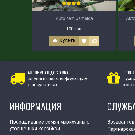
Auto fem Jamaica
Auto
100 грн.
Купить
АНОНИМНАЯ ДОСТАВКА
БОЛЬШ
не разглашаем информацию
лучши
о покупателях
коно
ИНФОРМАЦИЯ
СЛУЖБ
Проращивание семян марихуаны с
Возврат тов
утолщенной коробкой
Партнерска