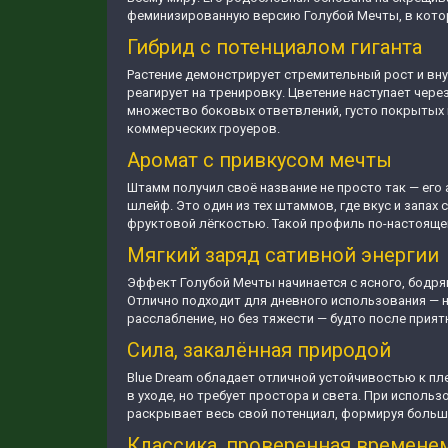
феминизированную версию Голубой Мечты, в котор
Гибрид с потенциалом гиганта
Растение демонстрирует стремительный рост и вну
реагирует на тренировку. Цветение наступает чер
множество боковых ответвлений, густо покрытых
коммерческих гроуеров.
Аромат с привкусом мечты
Штамм получил своё название не просто так — его
шлейф. Это один из тех штаммов, где вкус и запах
фруктовой лёгкостью. Такой профиль по-настоящем
Мягкий заряд сативной энергии
Эффект Голубой Мечты начинается с ясного, бодря
Отлично подходит для дневного использования — н
расслабление, но без тяжести — будто после прият
Сила, закалённая природой
Blue Dream обладает отличной устойчивостью к пл
в уходе, но требует простора и света. При исполь
раскрывает весь свой потенциал, формируя больши
Классика, проверенная времене