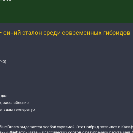
 — синий эталон среди современных гибридов
/40)
ндал
, расслабление
репадам температур
Blue Dream
выделяется особой харизмой. Этот гибрид появился в Кали
нии Blueberry и Haze — классических сортов с безупречной репутацией.