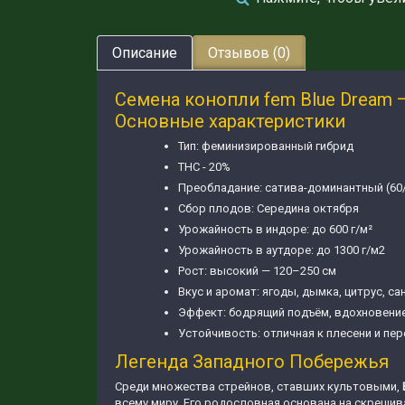
Описание
Отзывов (0)
Семена конопли fem Blue Dream
Основные характеристики
Тип: феминизированный гибрид
THC - 20%
Преобладание: сатива-доминантный (60
Сбор плодов: Середина октября
Урожайность в индоре: до 600 г/м²
Урожайность в аутдоре: до 1300 г/м2
Рост: высокий — 120–250 см
Вкус и аромат: ягоды, дымка, цитрус, са
Эффект: бодрящий подъём, вдохновение
Устойчивость: отличная к плесени и пе
Легенда Западного Побережья
Среди множества стрейнов, ставших культовыми,
всему миру. Его родословная основана на скрещива