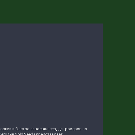
форнии и быстро завоевал сердца гроверов по
 Сегодня Gold Seeds представляет