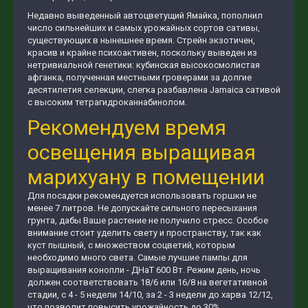
Недавно выведенный автоцветущий Ямайка, пополнил
число сильнейших и самых урожайных сортов сативы,
существующих в нынешнее время. Стрейн экзотичен,
красив и крайне психоактивен, поскольку выведен из
нетривиальной генетики: кубинская высокосмолистая
афганка, полученная местными гроверами за долгие
десятилетия селекции, слегка разбавлена Jamaica сативой
с высоким тетрагидроканнабинолом.
Рекомендуем время
освещения выращивая
марихуану в помещении
Для посадки рекомендуется использовать горшки не
менее 7 литров. Не допускайте сильного пересыхания
грунта, дабы Ваше растение не получило стресс. Особое
внимание стоит уделить свету и пространству, так как
куст пышный, с множеством соцветий, которым
необходимо много света. Самые лучшие лампы для
выращивания конопли - ДНаТ 600 Вт. Режим день, ночь
должен соответствовать 18/6 или 16/8 на вегетативной
стадии, с 4 - 5 недели 14/10, за 2 - 3 недели до харва 12/12,
что позволит повысить урожайность до 30%.