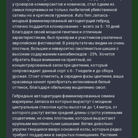
у гроверов коммерсантов и новичков, стал одним из
самых покупаемых не только любителей убийственной
сативы но и критиков гурманов. Auto fem Jamaica -
мощный феминизированный автоцветущий гибрид,
отлично поддается клонированию – всего за 5 - 10 дней.
Благодаря своей мощной генетике и отличным
характеристикам, был призёрам и участником различных
европейских фестивалей. В результате мы видим не очень
плотные, большие и невероятно смолянистые шишки с
высоким содержанием каннабиноидов - 25%. Хочется
обратить Ваше внимание на приятный, но
концентрированный запах при цветении, который
сопровождает данный сорт с 6 - 7 недели и до сбора
урожая. Стоит отметить, в середине фазы цветения, ваша
красавица начнет приобретать интенсивный белый
оттенок, благодаря обильному выделению смол.
Гибридные автоцветущие феминизированные семена
марихуаны Jamaica из которых вырастут с мощным
центральным стволом кусты высотой до 1,4 метра, от
которого растут ветви средней длины с густо усеянными
соцветиями, не очень плотными, которые вырастают
крупными маслянистыми шишками. Ветви довольно
упругие тянущиеся вверх основной колы, которые редко
требуют поддержки в закрытых помещениях. Растения