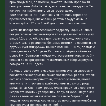
производители, возможно, захотят FIM или превзойти
свои растения Auto Jamaica, но это не рекомендуется. Так
как этот каннабис является автоцветущим,
следовательно, он не должен испытывать стресс во
время вегетации, иначе ваши растения будут меньше.
Используйте LST или ScroG для тренировки конопли.
Растение прекрасно переносит подрезку. Один из наших
покупателей экспериментировал не давая вырасти кусту
выше 1,2 метра обрезав центральную колу, после чего
стремительно развились боковые ветви и по сравнению с
другими кустами урожай вышел больше - 150 гр., правда с
опозданием на 7 - 10 дней. Растению требуется объём не
менее 8 – 10 литров и обдув кустов вентиляторами за 3-4
недели до сбора урожая. Максимальный сбор марихуаны
собирают на 12 недели.
Автоцветущие семена марихуаны пользуются спросом у
покупателей которые высаживают первый раз т.к. стрейн
Jamaica совсем неприхотлив, стрессо-устойчив, имеет
иммунитет к плесневым грибкам, гнили и разного рода
вредителей. Опытным гровам очень нравится в сорте его
неприхотливость к удобрениям, получая хорошие урожаи
даже на технически выработанной земле. Через 3 – 4
недели после всхода семян, кустам не страшны колебания
температуры, но перелив не любят.