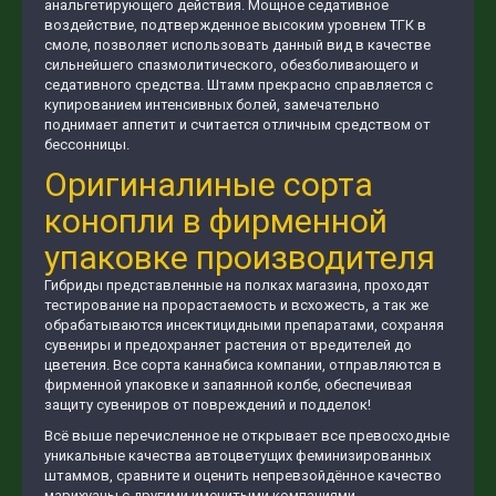
анальгетирующего действия. Мощное седативное
воздействие, подтвержденное высоким уровнем ТГК в
смоле, позволяет использовать данный вид в качестве
сильнейшего спазмолитического, обезболивающего и
седативного средства. Штамм прекрасно справляется с
купированием интенсивных болей, замечательно
поднимает аппетит и считается отличным средством от
бессонницы.
Оригиналиные сорта
конопли в фирменной
упаковке производителя
Гибриды представленные на полках магазина, проходят
тестирование на прорастаемость и всхожесть, а так же
обрабатываются инсектицидными препаратами, сохраняя
сувениры и предохраняет растения от вредителей до
цветения. Все сорта каннабиса компании, отправляются в
фирменной упаковке и запаянной колбе, обеспечивая
защиту сувениров от повреждений и подделок!
Всё выше перечисленное не открывает все превосходные
уникальные качества автоцветущих феминизированных
штаммов, сравните и оценить непревзойдённое качество
марихуаны с другими именитыми компаниями