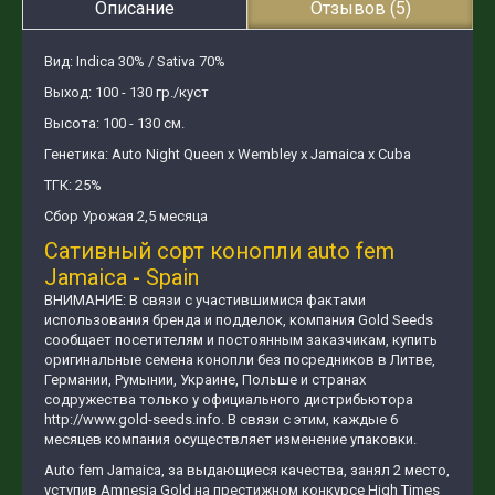
Описание
Отзывов (5)
Вид: Indica 30% / Sativa 70%
Выход: 100 - 130 гр./куст
Высота: 100 - 130 см.
Генетика: Auto Night Queen х Wembley х Jamaica х Cuba
ТГК: 25%
Сбор Урожая 2,5 месяца
Сативный сорт конопли аuto fem
Jamaica - Spain
ВНИМАНИЕ: В связи с участившимися фактами
использования бренда и подделок, компания Gold Seeds
сообщает посетителям и постоянным заказчикам, купить
оригинальные семена конопли без посредников в Литве,
Германии, Румынии, Украине, Польше и странах
содружества только у официального дистрибьютора
http://www.gold-seeds.info. В связи с этим, каждые 6
месяцев компания осуществляет изменение упаковки.
Auto fem Jamaica, за выдающиеся качества, занял 2 место,
уступив Amnesia Gold на престижном конкурсе High Times