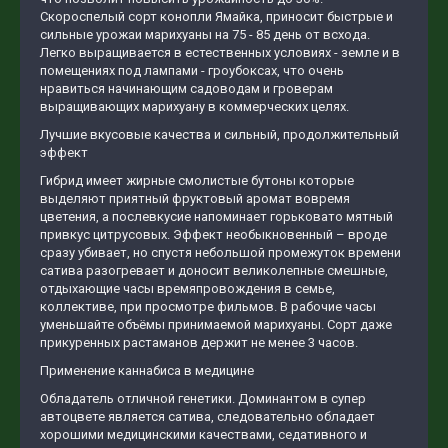
Скороспелый сорт конопли Ямайка, приносит быстрые и
сильные урожаи марихуаны на 75 - 85 день от всхода.
Легко выращивается в естественных условиях - земле и в
помещениях под лампами - гроубоксах, что очень
нравиться начинающим садоводам и гроверам
выращивающих марихуану в коммерческих целях.
Лучшие вкусовые качества и сильный, продолжительный
эффект
Гибрид имеет жирные смолистые бутоны которые
выделяют приятный фруктовый аромат вовремя
цветения, а послевкусие напоминает горьковато мятный
привкус цитрусовых. Эффект необыкновенный – вроде
сразу убивает, но спустя небольшой промежуток времени
сатива разогревает и доносит великолепные смешные,
отдыхающие часы времяпровождения в семье,
коллективе, при просмотре фильмов. В рабочие часы
уменьшайте объёмы принимаемой марихуаны. Сорт даже
прикуренных растаманов держит не менее 3 часов.
Применение каннабиса в медицине
Обладатель отличной генетики. Доминантом в супер
автоцвете является сатива, следовательно обладает
хорошими медицинскими качествами, седативного и