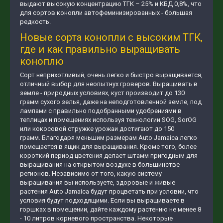
выдают высокую концентрацию ТГК – 25% и КБД 0,8%, что
для сортов конопли автофеминизированных - большая
редкость.
Новые сорта конопли с высоким ТГК,
где и как правильно выращивать
коноплю
Сорт неприхотливый, очень легко и быстро выращивается,
отличный выбор для неопытнух гроверов. Выращивать в
земле - природных условиях, куст производит до 130
грамм сухого зелья, даже на неподготовленной земле, под
лампами с правильно подобранными удобрениями в
теплицах и помещениях используя технологии SOG, SorOG
или кокосовой стружке урожаи достигают до 150
грамм. Благодаря меньшим размерам Auto Jamaica легко
помещается в ящик для выращивания. Кроме того, более
короткий период цветения делает штамм пригодным для
выращивания на открытом воздухе в большинстве
регионов. Независимо от того, какую систему
выращивания вы используете, здоровые и живые
растения Auto Jamaica будут процветать при условии, что
условия будут подходящими. Если вы выращиваете в
горшках в помещении, дайте каждому растению не менее 8
- 10 литров корневого пространства. Некоторые