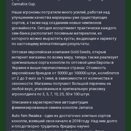
Cannabis Cup.
Наши агрономы потратили много усилий, работая над
улучшением качества марихуаны уже существующих
сортов, а также над созданием новых чемпионов
урожайности. Сегодня ассортимент практически каждого
сем-банка располагает посевным материалом, из
которого можно вырастить кусты, выдающие к харвесту
по настоящему впечатляющие результаты.
Оптовая европейская компания Gold Seeds, открыв
интернет магазины по всему миру, теперь также реализует
оригинальные сорта конопли по оптовой цене Европы в
Украине и выше перечисленных странах. Стоимость
европейских брендов от 50000 до 100000 штук, колеблется
от 2 до 3 euro за 1 семя, в зависимости от количества и
сезонности. Магазины получают большой перечень на
любой вкус, упакованные в оригинальную упаковку
агрохолдинга по 3, 5, 7, 10, 25, 50 и 100 штук.
Описание и характеристики автоцветущие
феминизированные семена конопли Jamaica
Auto fem Ямайка - один из достаточно элитных сортов
конопли, взявший свое начало в 2018 году. Над ним долго
и плодотворно трудились бридеры научно