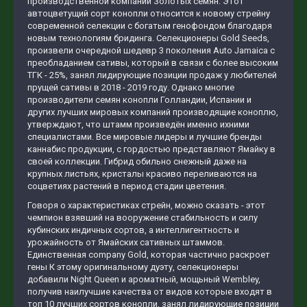
производственной компании Золотых семян. Этот
автоцветущий сорт конопли относится к новому стрейну
современной селекции с богатым генофондом благодаря
новым технологиям бридинга. Селекционеры Gold Seeds,
произвели очередной шедевр 3 поколения Auto Jamaica с
преобладанием сативы, который в связи с более высоким
ТГК - 25%, занял лидирующие позиции продаж у любителей
прущей сативы в 2018 - 2019 году. Однако многие
производители семян конопли Голландии, Испании и
других лучших мировых компаний производящие коноплю,
утверждают, что штамм произведён именно ихними
специалистами. Все мировые лидеры и лучшие бренды
каннабис продукции, с гордостью представляют Ямайку в
своей коллекции. Гибрид обильно снежный даже на
крупных листьях, кристалы красиво переливаются на
соцветиях растений в период стадии цветения.
Говоря о характеристиках стрейн, можно сказать - этот
чемпион взявший на вооружение стабильность и силу
кубинских индичных сортов, а интеллигентность и
урожайность от Ямайских сативных штаммов.
Единственная company Gold, которая частично раскроет
гены К этому оригинальному дуэту, селекционеры
добавили Night Queen и ароматный, мощьный Wembley,
получив наилучшие качества от видов которые входят в
топ 10 лучших сортов конопли, занял лидирующие позиции