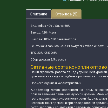
Описание
Отзывов (5)
Вид: Indica 40% / Sativa 60%
Выход: 120 г/куст
Высота: 100 - 130 сантиметров.
Генетика: Acapulco Gold х Lowryder х White Widow + 
ТГК: 23% КБД 0,8%
Сбор урожая 2,5 месяца
Сативные сорта конопли оптово 
Наши агрономы работают над улучшением урожайно
практически каждого сидбанка располагает посев
Происхождение и характеристики
Auto fem Big Demon - сравнительно новый, высокий
обязан зелёным равнинам Чуйской долины. Именно 
густо населяющая окрестности реки Чу, оказалась
незапамятных времён, и при виде растений бридер
густо заросший соцветиями с середины доверху и