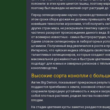
пояснили: в этих краях ценится гашиш, поэтому м
поэтому был выведен не мелкий сорт растущий до
Перед селекционерами научно производственной к
этом сроки сбора урожая не должны превышать 80 
новейшие технологии агрономии, чтоб получить си
других стран мира, не раскрывали генетику одног
частично раскроет происхождение данного вида. В 
от всемирно известных - самых быстрорастущих, по
Одним словом селекционеры в лабораторных услов
штаммом. Полученный вид увеличился в росте и п
Интересно, что чуйская индика обладала свойство
талантливых селекционеров, которые создают но
максимальной урожайностью и быстрым цветением
подойдут для южных и северных регионов с тёпл
коноплеводства.
Высокие сорта конопли с боль
Автик Big Demon, показывает прекрасные результа
поддаются пригибанию к земле, основной ствол не о
сохранили природную устойчивость к жаре и засух
собой плотные растения, редкая листва позволяет
плодам.
На стадии цветения кусты заметно раздаются вшир