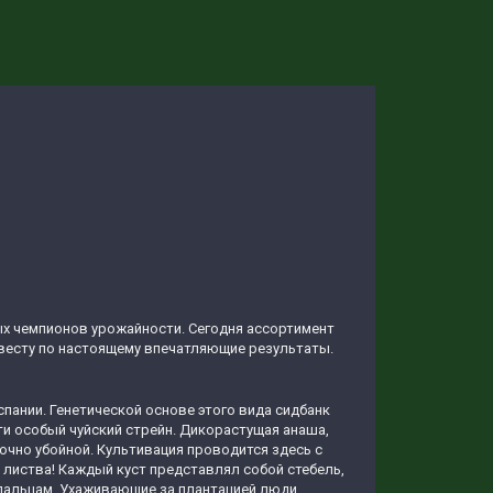
х чемпионов урожайности. Сегодня ассортимент
весту по настоящему впечатляющие результаты.
пании. Генетической основе этого вида сидбанк
и особый чуйский стрейн. Дикорастущая анаша,
очно убойной. Культивация проводится здесь с
 листва! Каждый куст представлял собой стебель,
пальцам. Ухаживающие за плантацией люди