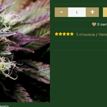
-
+
В зак
5 отзывов
Напи
/
ичить