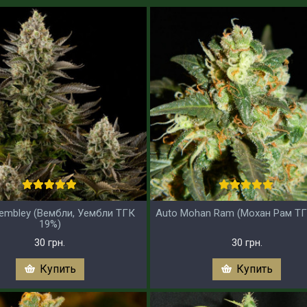
embley (Вембли, Уембли ТГК
Auto Mohan Ram (Мохан Рам ТГ
19%)
30 грн.
30 грн.
Купить
Купить