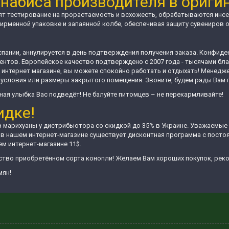
набиса производителя в ориги
дят тестирование на прорастаемость и всхожесть, обрабатываются инс
ирменной упаковке и запаянной колбе, обеспечивая защиту сувениров 
спании, аннулируется в день подтверждения получения заказа. Конфид
ентов. Европейское качество подтверждено с 2007 года - тысячами б
 интернет магазине, вы можете спокойно работать и отдыхать! Менедж
условия или размеры закрытого помещения. Звоните, будем рады Вам 
ная улыбка Вас подведёт! Не балуйте питомцев – не перекармливайте!
идке!
в марихуаны у дистрибьютора со скидкой до 35% в Украине. Уважаемые
 в нашем интернет-магазине существует дисконтная программа с посто
м интернет-магазине 11$.
ство приобретённом сорта конопли! Желаем Вам хороших покупок, рек
мян!