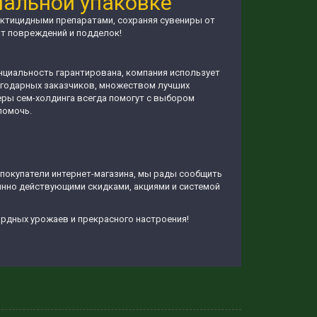
нальной упаковке
ектицидными препаратами, сохраняя сувениры от
от повреждений и подделок!
енциальность гарантирована, компания использует
лагодарных заказчиков, множеством лучших
еры сем-холдинга всегда помогут с выбором
помочь.
 покупатели интернет-магазина, мы рады сообщить
янно действующими скидками, акциями и системой
ордных урожаев и прекрасного настроения!