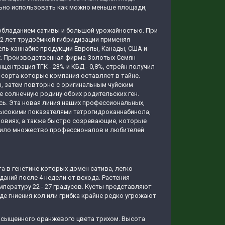
ельно использовать как можно меньше площади,
еобладанием сативы и большой урожайностью. При
 2 лет трудоёмкой гибридизации применяя
ель каннабис продукции Европы, Канады, США и
дах. Производственная фирма Золотых Семян
ентрация ТГК - 23% и КБД - 0,8%, стрейн получил
2 сорта которые компания оставляет в тайне.
, затем повторно с оригинальным чуйским
 солнечную родину обоих родительских ген.
сь. Эта новая линия наших профессиональных,
ысокими показателями тетрогидроканнабинола,
овиях, а также быстро созревающие, которые
енило множество профессионалов и любителей
а в генетике которых домен сатива, легко
даний после 4 недели от всхода. Растения
пературу 22 - 27 градусов. Кусты представляют
е гниения кол или грибка крайне редко угрожают
насыщенного оранжевого цвета трихом. Высота