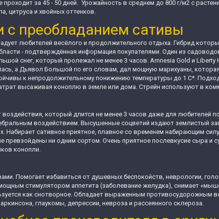
 проходит за 45 - 50 дней. Урожайность в среднем до 800 г/м2 с расте
а, цитруса и хвойных оттенков.
и с преобладанием сативы
дует любителей весёлого и продолжительного отдыха. Гибрид который
ласти - подтверждённая информация покупателями. Один из садоводо
ольшой снег, который пролежал не менее 3 часов. Amnesia Gold и Liber
ась, а Дьявол Большой по его словам, дал мощную марихуаны, которая
ойчивы к непродолжительному понижению температуры до 1 С*. Подход
затрат высаживая коноплю в земле или дома. Стрейн используют в ком
оздействия, который длится не менее 3 часов даже для любителей под
еребральным воздействием. Высушенные соцветий издают землистый за
х. Набирает сативное приятное, плавное со временем набирающим сил
не превзойдены ни одним сортом. Очень приятное послевкусие сыра и с
иков конопли.
ми. Помогает избавиться от душевных беспокойств, неврологии, голов
 мощным стимулятором аппетита (заболевание желудка), снимает «мыш
зуется как снотворное. Обладает выраженным противосудорожным воз
аркинсона, глаукомы, депрессии, невроза и рассеянного склероза.