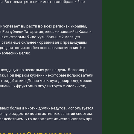
ния. Во время цветения имеет своеобразный не
 успевает вырасти во всех регионах Украины,
в Республики Татарстан, высаживающий в Казани
ty Haze которым было чуть больше 2 месяцев
 стала ещё сильнее - сравнивая с предыдущим
ят для новичков без опыта выращивания. Не
мерческих целях.
ходящих по нескольку раз на день. Благодаря
пах. При первом курении некоторые пользователи
у воздействие. Делая меньшую дозировку, можно
ушенных фруктовых ягод цитруса с кислинкой,
ных болей и многих других недугов. Используется
ечную радость» после активных занятий спортом,
действием, что позволяет их использовать при