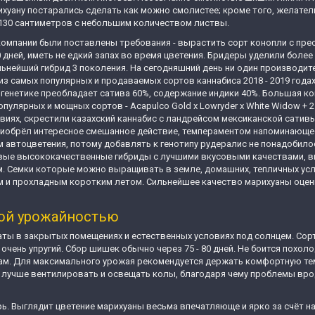
арихуану постарались сделать как можно смолистее; кроме того, желат
 130 сантиметров с небольшим количеством листвы.
омпании были поставлены требования - вырастить сорт конопли с пр
дней, иметь не едкий запах во время цветения. Бридеры уделили более
льнейший гибрид 3 поколения. На сегодняшний день ни один производит
о из самых популярных и продаваемых сортов каннабиса 2018 - 2019 го
генетике преобладает сатива 60%, содержание индики 40%. Большая конц
пулярных и мощных сортов - Acapulco Gold х Lowryder х White Widow + 
иях, скрестили казахский каннабис с ландрейсом мексиканской сативы
риобрёл интересное смешанное действие, темпераментом напоминающее
м автоцветения, потому добавлять к генотипу рудералис не понадобило
вые высококачественные гибриды с лучшими вкусовыми качествами, в
. Семки которые можно выращивать в земле, домашних, тепличных усл
ым и прохладным коротким летом. Сильнейшее качество марихуаны оц
шой урожайностью
ты в закрытых помещениях и естественных условиях под солнцем. Сорт
чень упругий. Сбор шишек обычно через 75 - 80 дней. Не боится похоло
ам. Для максимального урожая рекомендуется держать комфортную тем
 лучше вентилировать и освещать колы, благодаря чему проблемы врод
ь. Выглядит цветение марихуаны весьма впечатляюще и ярко за счёт 