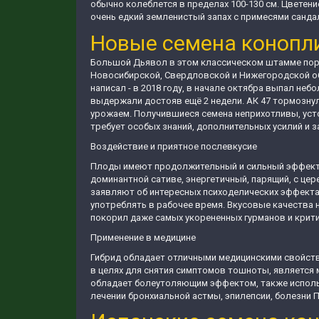
обычно колеблется в пределах 100-130 см. Цветение
очень едкий земленистый запах с примесями сандал
Новые семена конопл
Большой Дьявол в этом классическом штамме пора
Новосибирской, Свердловской и Нижегородской об
написал - в 2018 году, в начале октябра выпал неб
выдержали достояв ещё 2 недели. АК 47 тормознул
урожаем. Получившиеся семена неприхотливы, уст
требует особых знаний, дополнительных усилий и 
Воздействие и приятное послевкусие
Плоды имеют продолжительный и сильный эффект в
доминантной сативе, энергетичный, парящий, с ц
заявляют об интересных психоделических эффекта
употреблять в рабочее время. Вкусовые качества 
покорил даже самых укорененных гурманов и крит
Применение в медицине
Гибрид обладает отличными медицинскими свойства
в целях для снятия симптомов тошноты, является
обладает болеутоляющим эффектом, также исполь
лечении бронхиальной астмы, эпилепсии, болезни П