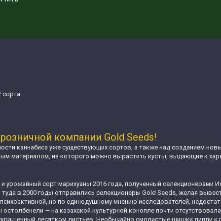
2 сорта
розничной компании Gold Seeds!
сти каннабиса уже существующих сортов, а также над созданием новы
ным материалом, из которого можно вырастить кусты, выдающие к хар
 и урожайный сорт марихуаны 2016 года, полученный селекционерами Ис
туда в 2000 годы отправились селекционеры Gold Seeds, желая вывест
 психоактивной, но по единодушному мнению исследователей, недостат
ы остолбенели — на казахской культурной конопле почти отсутствовала
 украшенный десятком листьев. Необычайно смолистые шишки липли к 