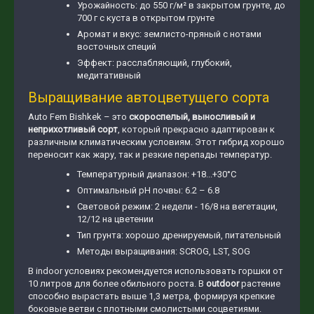
Урожайность: до 550 г/м² в закрытом грунте, до
700 г с куста в открытом грунте
Аромат и вкус: землисто-пряный с нотами
восточных специй
Эффект: расслабляющий, глубокий,
медитативный
Выращивание автоцветущего сорта
Auto Fem Bishkek – это
скороспелый, выносливый и
неприхотливый сорт
, который прекрасно адаптирован к
различным климатическим условиям. Этот гибрид хорошо
переносит как жару, так и резкие перепады температур.
Температурный диапазон: +18...+30°C
Оптимальный pH почвы: 6.2 – 6.8
Световой режим: 2 недели - 16/8 на вегетации,
12/12 на цветении
Тип грунта: хорошо дренируемый, питательный
Методы выращивания: SCROG, LST, SOG
В indoor условиях рекомендуется использовать горшки от
10 литров для более обильного роста. В
outdoor
растение
способно вырастать выше 1,3 метра, формируя крепкие
боковые ветви с плотными смолистыми соцветиями.