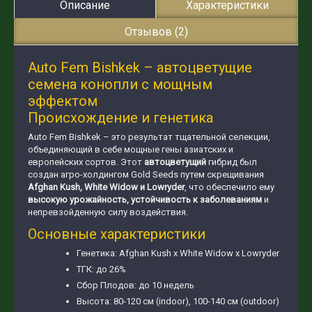
Описание
Характеристики
Отзывов (2)
Auto Fem Bishkek – автоцветущие
семена конопли с мощным
эффектом
Происхождение и генетика
Auto Fem Bishkek – это результат тщательной селекции,
объединяющий в себе мощные гены азиатских и
европейских сортов. Этот
автоцветущий
гибрид был
создан агро-холдингом Gold Seeds путем скрещивания
Afghan Kush, White Widow и Lowryder
, что обеспечило ему
высокую урожайность, устойчивость к заболеваниям
и
непревзойденную силу воздействия.
Основные характеристики
Генетика: Afghan Kush x White Widow x Lowryder
ТГК: до 26%
Сбор Плодов: до 10 недель
Высота: 80-120 см (indoor), 100-140 см (outdoor)