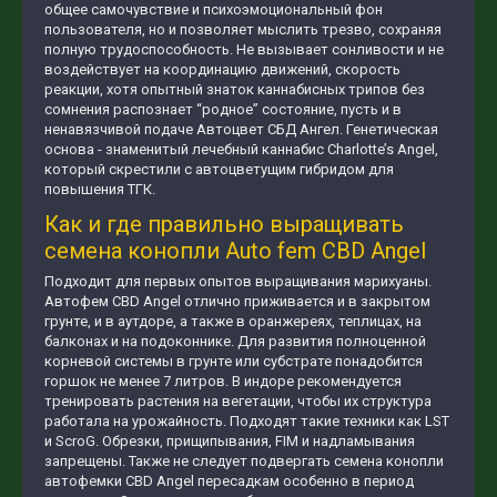
общее самочувствие и психоэмоциональный фон
пользователя, но и позволяет мыслить трезво, сохраняя
полную трудоспособность. Не вызывает сонливости и не
воздействует на координацию движений, скорость
реакции, хотя опытный знаток каннабисных трипов без
сомнения распознает “родное” состояние, пусть и в
ненавязчивой подаче Автоцвет СБД Ангел. Генетическая
основа - знаменитый лечебный каннабис Charlotte’s Angel,
который скрестили с автоцветущим гибридом для
повышения ТГК.
Как и где правильно выращивать
семена конопли Auto fem CBD Angel
Подходит для первых опытов выращивания марихуаны.
Автофем CBD Angel отлично приживается и в закрытом
грунте, и в аутдоре, а также в оранжереях, теплицах, на
балконах и на подоконнике. Для развития полноценной
корневой системы в грунте или субстрате понадобится
горшок не менее 7 литров. В индоре рекомендуется
тренировать растения на вегетации, чтобы их структура
работала на урожайность. Подходят такие техники как LST
и ScroG. Обрезки, прищипывания, FIM и надламывания
запрещены. Также не следует подвергать семена конопли
автофемки CBD Angel пересадкам особенно в период