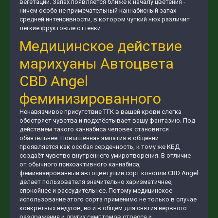
вегетации. Запах появляется ближе к началу цветения -
ничем особо не примечательный каннабисный запах
средней интенсивности, в котором чуткий нюх различит
лёгкие фруктовые оттенки.
Медицинское действие
марихуаны Автоцвета
CBD Angel
феминизированного
Ненавязчивое присутствие ТГК в вашей крови слегка
обостряет чувства и подхлёстывает вашу фантазию. Под
действием такого каннабиса человек становится
обаятельнее. Повышенная эмпатия в общении
проявляется как особая сердечность, к тому же КБД
создаёт чувство внутреннего умиротворения. В отличие
от обычного психоактивного каннабиса,
феминизированный автоцветущий сорт конопли CBD Angel
делает пользователя значительно харизматичнее,
спокойнее и рассудительнее. Потому медицинское
использование этого сорта применимо не только в случае
конкретных недугов, но и в общем для снятия нервного
раздражения и других симптомов стресса и