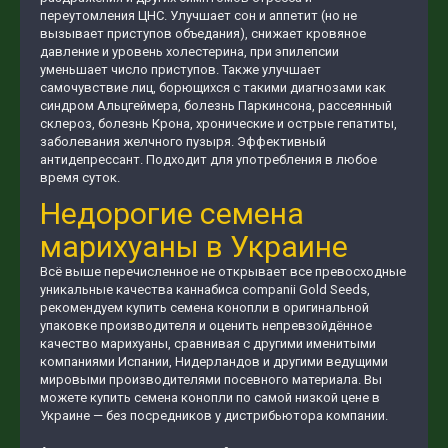
переутомления ЦНС. Улучшает сон и аппетит (но не
вызывает приступов объедания), снижает кровяное
давление и уровень холестерина, при эпилепсии
уменьшает число приступов. Также улучшает
самочувствие лиц, борющихся с такими диагнозами как
синдром Альцгеймера, болезнь Паркинсона, рассеянный
склероз, болезнь Крона, хронические и острые гепатиты,
заболевания желчного пузыря. Эффективный
антидепрессант. Подходит для употребления в любое
время суток.
Недорогие семена
марихуаны в Украине
Всё выше перечисленное не открывает все превосходные
уникальные качества каннабиса companii Gold Seeds,
рекомендуем купить семена конопли в оригинальной
упаковке производителя и оценить непревзойдённое
качество марихуаны, сравнивая с другими именитыми
компаниями Испании, Нидерландов и другими ведущими
мировыми производителями посевного материала. Вы
можете купить семена конопли по самой низкой цене в
Украине — без посредников у дистрибьютора компании.