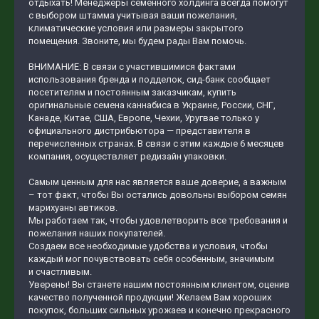
отдыхать! Менеджеры семенного холдинга всегда помогут
с выбором штамма учитывая ваши пожелания,
климатические условия или размеры закрытого
помещения. Звоните, мы будем рады Вам помочь.
ВНИМАНИЕ: В связи с участившимися фактами
использования бренда и подделок, сид-банк сообщает
посетителям и постоянным заказчикам, купить
оригинальные семена каннабиса в Украине, России, СНГ,
Канаде, Китае, США, Европе, Чехии, Уругвае только у
официального дистрибьютора — представителя в
перечисленных странах. В связи с этим каждые 6 месяцев
компания, осуществляет редизайн упаковки.
Самым ценным для нас является ваше доверие, а важным
– тот факт, чтобы Вы остались довольны выбором семян
марихуаны автиков.
Мы работаем так, чтобы удовлетворить все требования и
пожелания наших покупателей.
Создаем все необходимые удобства и условия, чтобы
каждый мог почувствовать себя особенным, значимым
и счастливым.
Уверены! Вы станете нашим постоянным клиентом, оценив
качество полученной продукции! Желаем Вам хороших
покупок, больших сильных урожаев и конечно прекрасного