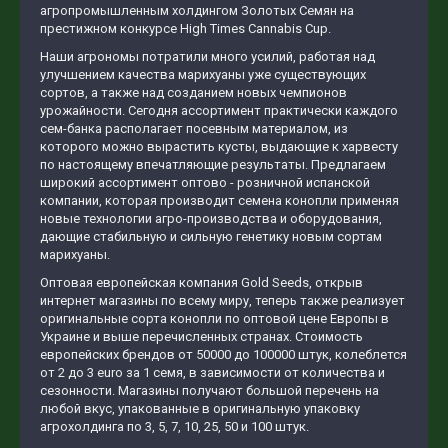
агропромышленным холдингом Золотых Семян на
престижном конкурсе High Times Cannabis Cup.
Наши агрономы потратили много усилий, работая над
улучшением качества марихуаны уже существующих
сортов, а также над созданием новых чемпионов
урожайности. Сегодня ассортимент практически каждого
сем-банка располагает посевным материалом, из
которого можно вырастить кусты, выдающие к харвесту
по настоящему впечатляющие результаты. Предлагаем
широкий ассортимент оптово - розничной испанской
компании, которая производит семена конопли применяя
новые технологии агро-производства и оборудования,
дающие стабильную и сильную генетику новым сортам
марихуаны.
Оптовая европейская компания Gold Seeds, открыв
интернет магазины по всему миру, теперь также реализует
оригинальные сорта конопли по оптовой цене Европы в
Украине и выше перечисленных странах. Стоимость
европейских брендов от 50000 до 100000 штук, колеблется
от 2 до 3 euro за 1 семя, в зависимости от количества и
сезонности. Магазины получают большой перечень на
любой вкус, упакованные в оригинальную упаковку
агрохолдинга по 3, 5, 7, 10, 25, 50 и 100 штук.