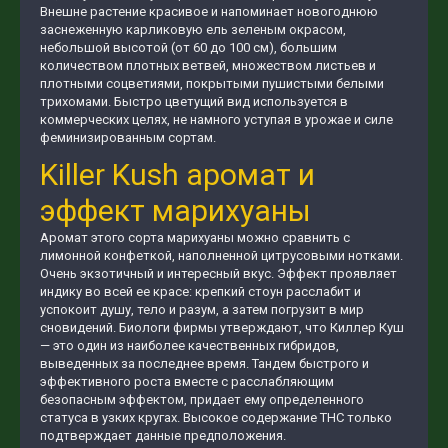
Внешне растение красивое и напоминает новогоднюю
заснеженную карликовую ель зеленым окрасом,
небольшой высотой (от 60 до 100 см), большим
количеством плотных ветвей, множеством листьев и
плотными соцветиями, покрытыми пушистыми белыми
трихомами. Быстро цветущий вид используется в
коммерческих целях, не намного уступая в урожае и силе
феминизированным сортам.
Killer Kush аромат и
эффект марихуаны
Аромат этого сорта марихуаны можно сравнить с
лимонной конфеткой, наполненной цитрусовыми нотками.
Очень экзотичный и интересный вкус. Эффект проявляет
индику во всей ее красе: крепкий стоун расслабит и
успокоит душу, тело и разум, а затем погрузит в мир
сновидений. Биологи фирмы утверждают, что Киллер Куш
— это один из наиболее качественных гибридов,
выведенных за последнее время. Тандем быстрого и
эффективного роста вместе с расслабляющим
безопасным эффектом, придает ему определенного
статуса в узких кругах. Высокое содержание THC только
подтверждает данные предположения.