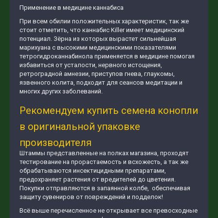
Применение в медицине каннабиса
При всем обилии положительных характеристик, так же
стоит отметить, что каннабис Killer имеет медицинский
потенциал. Зёрна из которых вырастет сильнейшая
марихуана с высокими медицинскими показателями
тетрогидроканнабинола применяется в медицине помогая
избавиться от усталости, нервного истощения,
ретроградной амнезии, приступов гнева, глаукомы,
язвенного колита, подходит для сеансов медитации и
многих других заболеваний.
Рекомендуем купить семена конопли
в оригинальной упаковке
производителя
Штаммы представленные на полках магазина, проходят
тестирование на прорастаемость и всхожесть, а так же
обрабатываются инсектицидными препаратами,
предохраняет растения от вредителей до цветения.
Покупки отправляются в запаянной колбе, обеспечивая
защиту сувениров от повреждений и подделок!
Всё выше перечисленное не открывает все превосходные