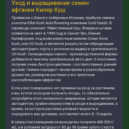
Уход и выращивание семян
афганки
Килер Куш
Прямиком с Южного побережья Испании, прибыли семена
конопли Killer Kush Autoflowering компании Gold Seeds. В
переводе означает Убийственный Куш. Впервые штамм
появился на свет в 1994 году в Сансет бич, Южная
Калифорния, под всем известным именем Ocean Grow
Kush, или OG Kush, и является результатом гибридизации
автоцветущего сорта с уклоном на индику и оригинального
OG Kush. Селекционеры научно - производственной фирмы
добавили в генетику оригинальный авто цвет 3 поколения,
получив очень быстрое цветение - соответственно ранний
урожай. Семена порадуют своим ярким и разнообразным
ароматом, размером растения и его приятным
расслабляющим эффектом.
Если у вас совершенно нет времени на уход за растением,
и вы хотите поскорее получить плоды, то обязательно
попробуйте этого испанского американца. Штамм является
автоцветом, крайне неприхотлив в уходе и выращивании, а
время, за которое растение успевает вырасти и
порадовать вас урожаем, составляет всего 8 - 9 недель.
В закрытом помещении на выходе вы получите 400-550 г/
м2, а в условиях аутдора от 60 до 90 грамм сухого с куста.