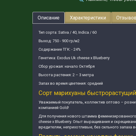
Описание
Характеристики
Отзывов
Тип сорта: Sativa / 40, Indica / 60
Выход: 750 - 900 гр/м2
Содержание ТГК: - 24%
Генетика: Exodus Uk cheese x Вlueberry
Сбор урожая: начало Октября
Высота растения: 2 – 3 метра
Запах во время цветения: средний
Сорт марихуаны быстрорастущий 
Уважаемый покупатель, коллектив оптово – рознич
компанией Gold!
Для получения нового штамма феминизированного с
cheese x Вlueberry. Опыт выращивания и скрещива
вредителям, неприхотливые, без сильного запаха