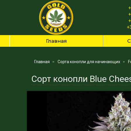
+
+
+
+
Главная
С
Главная
Сорта конопли для начинающих
F
Сорт конопли Blue Chees