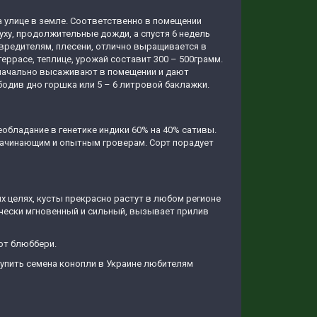
 улице в земле. Соответственно в помещении
суху, продолжительные дожди, а спустя 6 недель
к вредителям, плесени, отлично выращивается в
ррасе, теплице, урожай составит 300 – 500грамм.
Изначально высаживают в помещении и дают
бодив дно горшка или 5 – 6 литровой баклажки.
обладание в генетике индики 60% на 40% сативы.
начинающим и опытным гроверам. Сорт порадует
 целях, кусты прекрасно растут в любом регионе
чески мгновенный и сильный, вызывает прилив
от блюббери.
упить семена конопли в Украине любителям