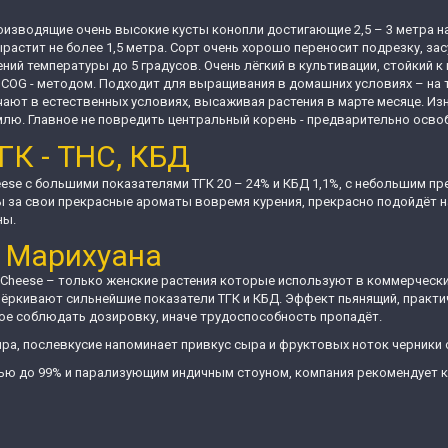
изводящие очень высокие кусты конопли достигающие 2,5 – 3 метра на
ырастит не более 1,5 метра. Сорт очень хорошо переносит подрезку, за
ений температуры до 5 градусов. Очень лёгкий в культивации, стойкий 
COG - методом. Подходит для выращивания в домашних условиях – на те
чают в естественных условиях, высаживая растения в марте месяце. 
емлю. Главное не повредить центральный корень - предварительно осво
ГК - ТНС, КБД
se с большими показателями ТГК 20 – 24% и КБД 1,1%, с небольшим пре
 за свои прекрасные ароматы вовремя курения, прекрасно подойдёт 
ны.
 Марихуана
Cheese – только женские растения которые используют в коммерческих
чёркивают сильнейшие показатели ТГК и КБД. Эффект пьянящий, практи
ое соблюдать дозировку, иначе трудоспособность пропадёт.
ра, послевкусие напоминает привкус сыра и фруктовых ноток черники 
ью до 99% и парализующим индичным стоуном, компания рекомендует к