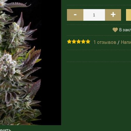
-
+
В зак
1 отзывов
Напи
/
ичить