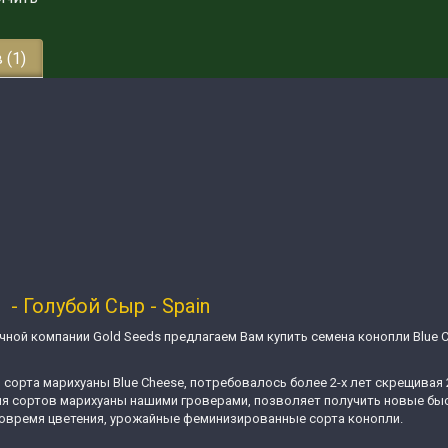
 (1)
- Голубой Сыр - Spain
ной компании Gold Seeds предлагаем Вам купить семена конопли Blue
орта марихуаны Blue Cheese, потребовалось более 2-х лет скрещивая 
ния сортов марихуаны нашими гроверами, позволяет получить новые бы
 вовремя цветения, урожайные феминизированные сорта конопли.