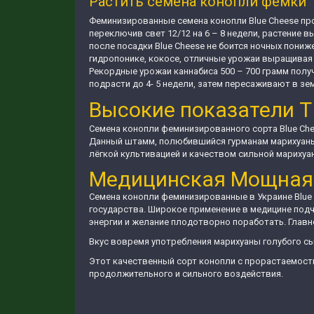
Растить семена конопли фемки
Феминизированные семена конопли Blue Cheese про
переключив свет 12/12 на 6 – 8 недели, растение в
после посадки Blue Cheese не боится ночных пониж
гидропонике, кокосе, отличные урожаи выращивая 
Рекордные урожаи каннабиса 500 – 700 грамм полу
подрасти до 4- 5 недели, затем пересаживают в з
Высокие показатели Т
Семена конопли феминизированного сорта Blue Chee
Данный штамм, полюбившийся гурманам марихуаны
лёгкой культивацией и качеством сильной марихуа
Медицинская Мощная
Семена конопли феминизированные в Украине Blue 
государства. Широкое применение в медицине под
энергии и желание плодотворно поработать. Главн
Вкус вовремя употребления марихуаны голубого сы
Этот качественный сорт конопли с прорастаемост
продолжительного и сильного воздействия.