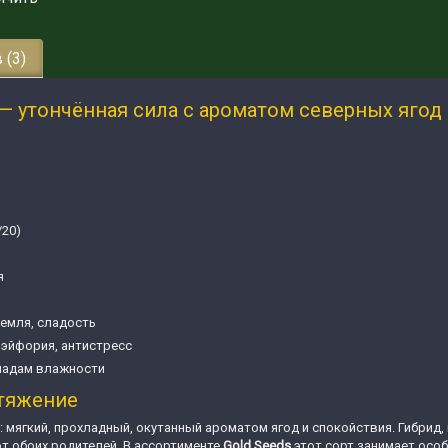
 (3)
 — утончённая сила с ароматом северных ягод
/20)
я
земля, сладость
 эйфория, антистресс
епадам влажности
итяжение
: мягкий, прохладный, окутанный ароматом ягод и спокойствия. Гибрид
 от обоих родителей. В ассортименте
Gold Seeds
этот сорт занимает особ