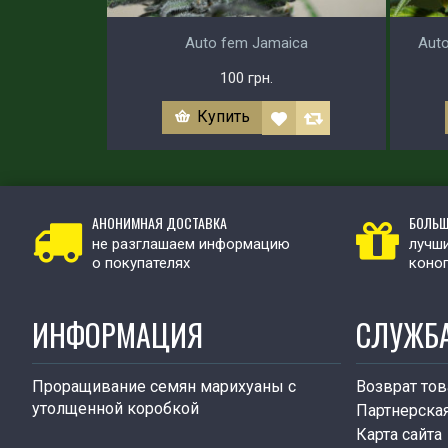
Auto fem Jamaica
Auto
100 грн.
Купить
АНОНИМНАЯ ДОСТАВКА
БОЛЬШ
не разглашаем информацию
лучши
о покупателях
коно
ИНФОРМАЦИЯ
СЛУЖБ
Проращивание семян марихуаны с
Возврат тов
утолщенной коробкой
Партнерска
Карта сайта