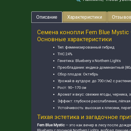
Описание
Характеристики
Отзывов
Семена конопли Fem Blue Mystic
Основные характеристики
Тип: феминизированный гибрид
THC 24%
Генетика: Blueberry x Northern Lights
Преобладание: индика-доминантный (80
Сбор плодов: Октябрь
Урожай в аутдоре: до 700 г/м2 с растени
Рост: 90–170 см
Аромат и вкус: свежие ягоды, черника, 
Эффект: глубокое расслабление, лёгкая
Устойчивость: высокая к плесени, пер
Тихая эстетика и загадочное пр
Fem Blue Mystic
— это как вечер в лесу после дождя
Blueberry с прочной Northern Lights, вобрал лучшее