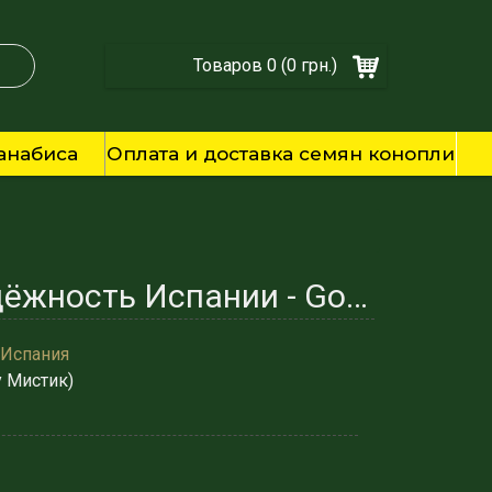
Товаров 0 (0 грн.)
анабиса
Оплата и доставка семян конопли
Семена каннабиса fem Blue Mystic - Устойчивость и Надёжность Испании - Gold Seeds
 Испания
у Мистик)