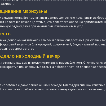
раживает.
ращивание марихуаны
ть и аккуратность. Его компактный размер делает его идеальным выбор
нет на веге и в начале цветения, что делает его особенно привлекател
венную отдачу даже при минимальных вложениях в уход.
жесть
ника, дополненная влажной землёй и лёгкой сладостью. При курении вк
 фруктовый вкус — он благородный, сдержанный, будто налитый прохла
среди гроверов-эстетов.
одеяло на холодный вечер
кт с мягким входом и продолжительным расслаблением. Отлично снимае
 на креатив или спокойный отдых, а в более плотной дозировке обеспе
колебания и даже легкие ошибки в уходе. Благодаря сильной генетике 
ри этом он не требователен к питанию и не нуждается в сложных мето