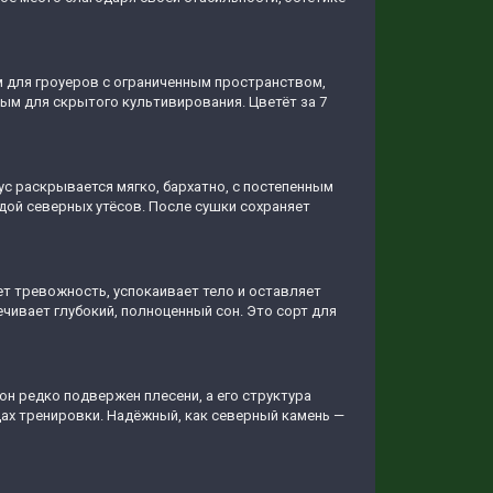
ом для гроуеров с ограниченным пространством,
ьным для скрытого культивирования. Цветёт за 7
ус раскрывается мягко, бархатно, с постепенным
дой северных утёсов. После сушки сохраняет
т тревожность, успокаивает тело и оставляет
чивает глубокий, полноценный сон. Это сорт для
он редко подвержен плесени, а его структура
дах тренировки. Надёжный, как северный камень —