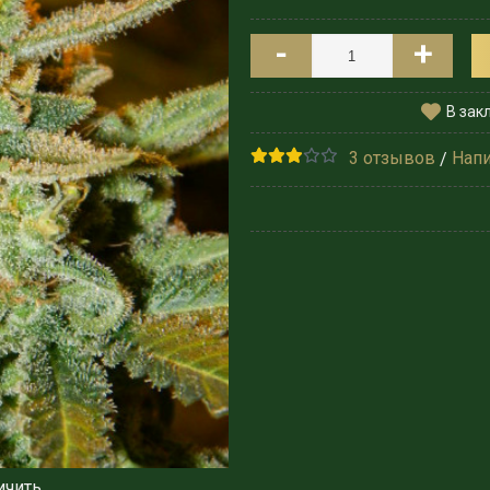
-
+
В зак
3 отзывов
Напи
/
ичить