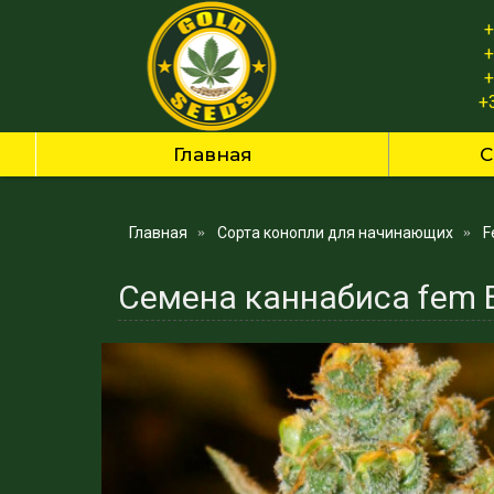
+
+
+
+
Главная
С
Главная
Сорта конопли для начинающих
F