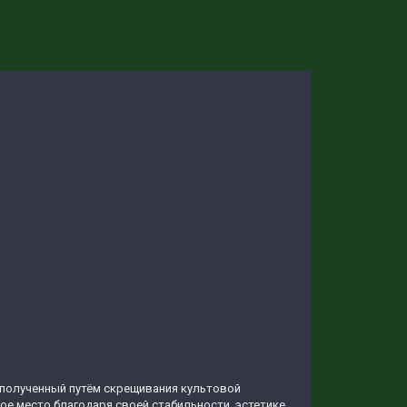
, полученный путём скрещивания культовой
ое место благодаря своей стабильности, эстетике