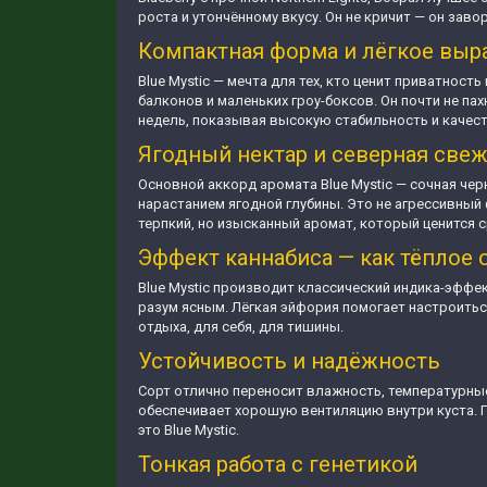
роста и утончённому вкусу. Он не кричит — он заво
Компактная форма и лёгкое вы
Blue Mystic — мечта для тех, кто ценит приватнос
балконов и маленьких гроу-боксов. Он почти не пах
недель, показывая высокую стабильность и качест
Ягодный нектар и северная све
Основной аккорд аромата Blue Mystic — сочная чер
нарастанием ягодной глубины. Это не агрессивный
терпкий, но изысканный аромат, который ценится 
Эффект каннабиса — как тёплое 
Blue Mystic производит классический индика-эффе
разум ясным. Лёгкая эйфория помогает настроиться
отдыха, для себя, для тишины.
Устойчивость и надёжность
Сорт отлично переносит влажность, температурные 
обеспечивает хорошую вентиляцию внутри куста. П
это Blue Mystic.
Тонкая работа с генетикой