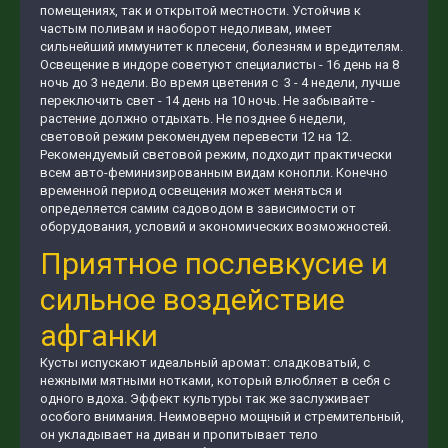
помещениях, так и открытой местности. Устойчив к
частым поливам и наоборот недоливам, имеет
сильнейший иммунитет к плесени, болезням и вредителям.
Освещение в индоре советуют специалисты - 16 день на 8
ночь до 3 недели. Во время цветения с 3 - 4 недели, лучше
переключить свет - 14 день на 10 ночь. Не забывайте -
растение должно отдыхать. Не позднее 6 недели,
световой режим рекомендуем перевести 12 на 12.
Рекомендуемый световой режим, подходит практически
всем авто-феминизированным видам конопли. Конечно
временной период освещения может меняться и
определяется самим садоводом в зависимости от
оборудования, условий и экономических возможностей.
Приятное послевкусие и
сильное воздействие
афганки
Кусты испускают идеальный аромат: сладковатый, с
нежными мятными нотками, который влюбляет в себя с
одного вдоха. Эффект культуры так же заслуживает
особого внимания. Неимоверно мощный и стремительный,
он укладывает на диван и пропитывает тело