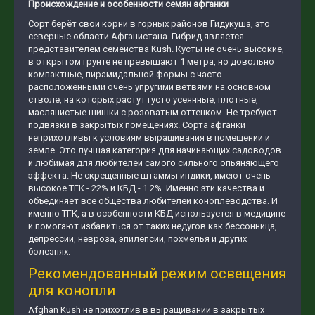
Происхождение и особенности семян афганки
Сорт берёт свои корни в горных районов Гидукуша, это
северные области Афганистана. Гибрид является
представителем семейства Kush. Кусты не очень высокие,
в открытом грунте не превышают 1 метра, но довольно
компактные, пирамидальной формы с часто
расположенными очень упругими ветвями на основном
стволе, на которых растут густо усеянные, плотные,
маслянистые шишки с розоватым оттенком. Не требуют
подвязки в закрытых помещениях. Сорта афганки
неприхотливы к условиям выращивания в помещении и
земле. Это лучшая категория для начинающих садоводов
и любимая для любителей самого сильного опьяняющего
эффекта. Не скрещенные штаммы индики, имеют очень
высокое ТГК - 22% и КБД - 1.2%. Именно эти качества и
объединяет все общества любителей коноплеводства. И
именно ТГК, а в особенности КБД используется в медицине
и помогают избавиться от таких недугов как бессонница,
депрессии, невроза, эпилепсии, похмелья и других
болезнях.
Рекомендованный режим освещения
для конопли
Afghan Kush не прихотлив в выращивании в закрытых