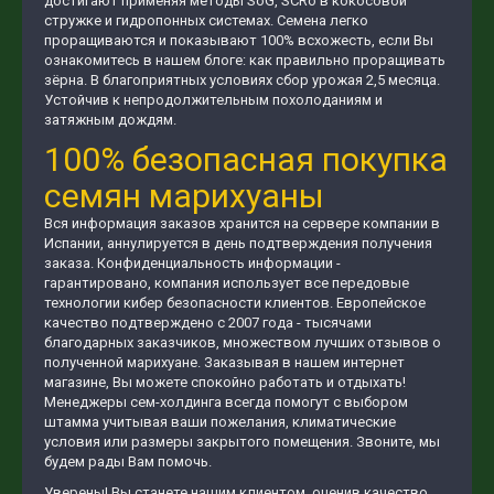
достигают применяя методы SoG, SCRo в кокосовой
стружке и гидропонных системах. Семена легко
проращиваются и показывают 100% всхожесть, если Вы
ознакомитесь в нашем блоге: как правильно проращивать
зёрна. В благоприятных условиях сбор урожая 2,5 месяца.
Устойчив к непродолжительным похолоданиям и
затяжным дождям.
100% безопасная покупка
семян марихуаны
Вся информация заказов хранится на сервере компании в
Испании, аннулируется в день подтверждения получения
заказа. Конфиденциальность информации -
гарантировано, компания использует все передовые
технологии кибер безопасности клиентов. Европейское
качество подтверждено с 2007 года - тысячами
благодарных заказчиков, множеством лучших отзывов о
полученной марихуане. Заказывая в нашем интернет
магазине, Вы можете спокойно работать и отдыхать!
Менеджеры сем-холдинга всегда помогут с выбором
штамма учитывая ваши пожелания, климатические
условия или размеры закрытого помещения. Звоните, мы
будем рады Вам помочь.
Уверены! Вы станете нашим клиентом, оценив качество