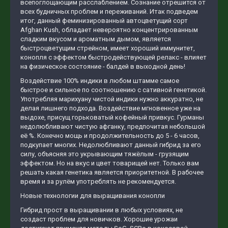
всепоглощающим расслаблением. Сознание отрешится от
всех будничных проблем и переживаний. Итак подведем
итог, данный феминизированный автоцветущий сорт
Afghan Kush, обладает невероятно концентрированным
сладким вкусом и ароматным дымом, является
быстроцветущим стрейном, имеет хороший иммунитет,
конопля с эффектом быстродействующей релакс - влияет
на физическое состояние - балдей в выходной день!
Воздействие 100% индики в любом штамме самое
быстрое и сильное по соотношению с сативной генетикой.
Употребляя марихуану чистой индики нужно аккуратно, не
делая лишнего подхода. Воздействие мгновенное уже на
выдохе, присущ горьковатый кофейный привкус. Гурманы
недолюбливают чистую афганку, предпочитая небольшой
её %. Конечно мощь и продолжительность до 5 - 6 часов,
подкупает многих. Недолюбливают данный гибрид за его
силу, объясняя это укрывающим тяжёлым - грузящим
эффектом. Но на вкус и цвет товарищей нет. Только вам
решать какая генетика является приоритетной. В рабочее
время и за рулём употреблять не рекомендуется.
Новые технологии для выращивания конопли
Гибрид прост в выращивании в любых условиях, не
создаст проблем для новичков. Хорошие урожаи