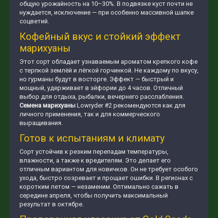
общую урожайность на 10–30%. В подвязке куст почти не
нуждается, исключение — при особенно массивной шапке
соцветий.
Кофейный вкус и стойкий эффект
марихуаны
Этот сорт обладает узнаваемым ароматом крепкого кофе
с терпкой землёй и лёгкой горчинкой. Не каждому по вкусу,
но гурманы будут в восторге. Эффект — быстрый и
мощный, удерживает в эйфории до 4 часов. Отличный
выбор для отдыха, рыбалки, вечернего расслабления.
Семена марихуаны
Lowryder #2 рекомендуются как для
личного применения, так и для коммерческого
выращивания.
Готов к испытаниям и климату
Сорт устойчив к резким перепадам температуры,
влажности, а также к вредителям. Это делает его
отличным вариантом для новичков. Он не требует особого
ухода, быстро созревает и прощает ошибки. В регионах с
коротким летом — незаменим. Оптимально сажать в
середине апреля, чтобы получить максимальный
результат в октябре.