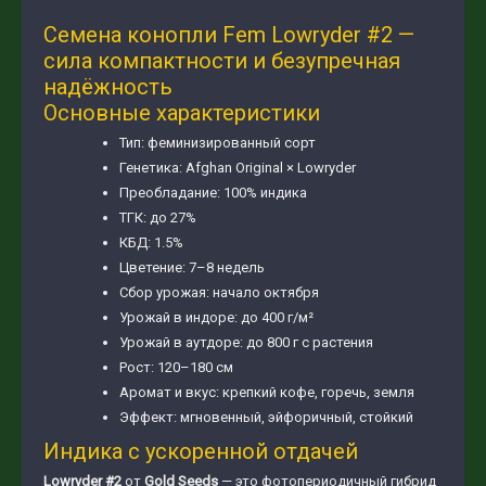
Семена конопли Fem Lowryder #2 —
сила компактности и безупречная
надёжность
Основные характеристики
Тип: феминизированный сорт
Генетика: Afghan Original × Lowryder
Преобладание: 100% индика
ТГК: до 27%
КБД: 1.5%
Цветение: 7–8 недель
Сбор урожая: начало октября
Урожай в индоре: до 400 г/м²
Урожай в аутдоре: до 800 г с растения
Рост: 120–180 см
Аромат и вкус: крепкий кофе, горечь, земля
Эффект: мгновенный, эйфоричный, стойкий
Индика с ускоренной отдачей
Lowryder #2
от
Gold Seeds
— это фотопериодичный гибрид