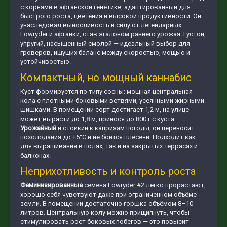
с корнями в афганской генетике, адаптированный для
быстрого роста, цветения и высокой продуктивности. Он
унаследовал выносливость и силу от легендарных
Lowryder и афганки, став эталоном раннего урожая. Густой,
упругий, насыщенный смолой — идеальный выбор для
гроверов, ищущих баланс между скоростью, мощью и
устойчивостью.
Компактный, но мощный каннабис
Куст формируется по типу сосны: мощная центральная
кола с плотными боковыми ветвями, усеянными жирными
шишками. В помещении сорт достигает 1,2 м, на улице
может вырасти до 1,8 м, принося до 800 г с куста.
Урожайный
и стойкий к капризам погоды, он переносит
похолодания до +5°C и не боится плесени. Подходит как
для выращивания в полях, так и на закрытых террасах и
балконах.
Неприхотливость и контроль роста
Феминизированные
семена Lowryder #2 легко прорастают,
хорошо себя чувствуют даже при ограниченном объёме
земли. В помещении достаточно горшка объёмом 8–10
литров. Центральную колу можно прищипнуть, чтобы
стимулировать рост боковых побегов — это повысит