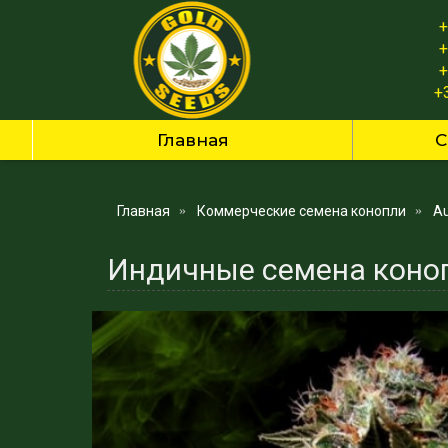
+
+
+
+
Главная
С
Главная
Коммерческие семена конопли
Au
Индичные семена коноп