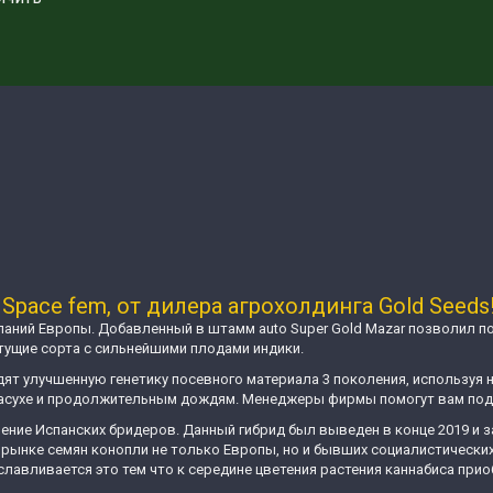
Space fem, от дилера агрохолдинга Gold Seeds
аний Европы. Добавленный в штамм аuto Super Gold Mazar позволил под
тущие сорта с сильнейшими плодами индики.
т улучшенную генетику посевного материала 3 поколения, используя 
 засухе и продолжительным дождям. Менеджеры фирмы помогут вам по
рение Испанских бридеров. Данный гибрид был выведен в конце 2019 и
ынке семян конопли не только Европы, но и бывших социалистических 
уславливается это тем что к середине цветения растения каннабиса п