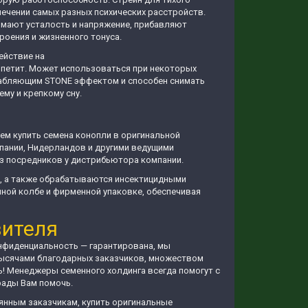
ечении самых разных психических расстройств.
нимают усталость и напряжение, прибавляют
роения и жизненного тонуса.
ействие на
ппетит. Может использоваться при некоторых
лабляющим STONE эффектом и способен снимать
му и крепкому сну.
ем купить семена конопли в оригинальной
пании, Нидерландов и другими ведущими
ез посредников у дистрибьютора компании.
ь, а также обрабатываются инсектицидными
нной колбе и фирменной упаковке, обеспечивая
вителя
онфиденциальность — гарантирована, мы
 тысячами благодарных заказчиков, множеством
ь! Менеджеры семенного холдинга всегда помогут с
рады Вам помочь.
янным заказчикам, купить оригинальные