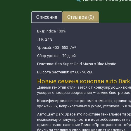
Описание
Отзывов (0)
Вид: Indica 100%
ТГК: 24%
Урожай: 400 - 550 г/м²
Сбор урожая: 70 дней
Генетика: futo Super Gold Mazar x Blue Mystic
Высота растения: от 60 - 90 см
Новые семена конопли auto Dark 
Данный генотип отличается от конкурирующих комп
ускорить процесс созревания — самые быстро рас
Квалифицированные агрономы компании, производя
урожайных, неприхотливых в уходе, устойчивых к
Автоцвет Dark Space это поистине гениальное тво
немыслимую популярность и востребованность на р
оригинальное название Темное Пространство - об
бокс или теплицу в сплошной квадрат Малевича.