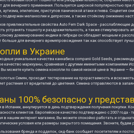
т для вечернего применения. Пользуется широкой популярностью при л
 аутизма, эпилепсии, приступов панической атаки и гнева. Соцветия с
о подвержен меланхолии и депрессии, а также стойкому снижению наст
нов привлекательные свойства Auto Fem Dark Space - расслабляющее д
сть устранять тошноту и раздражительность, а также стимулировать а
полному доминированию индики в гибриде он обладает мощным и расс
т больше для вечернего времяпровождения так как способствует лучше
опли в Украине
одные уникальные качества каннабиса companii Gold Seeds, рекоменду
ое качество марихуаны, сравнивая с другими именитыми компаниями Ис
ы можете купить семена конопли по самой низкой цене в Украине — б
Золотых Семян, проходит тестирование на прорастаемость и всхожест
яет растения от вредителей до цветения. Семена отправляются в запая
аны 100% безопасно у предста
 в Испании, аннулируется в день подтверждения получения покупки. К
асности клиентов. Европейское качество подтверждено с 2007 года -
я в нашем интернет магазине, Вы можете спокойно работать и отдыхат
ические условия или размеры закрытого помещения. Звоните, будем 
льзования бренда и подделок, сид-банк сообщает посетителям и посто