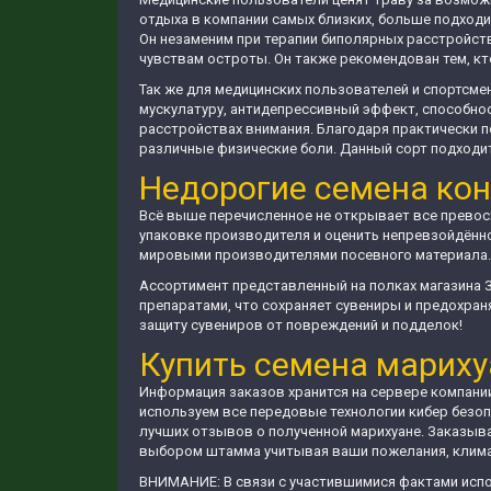
отдыха в компании самых близких, больше подходи
Он незаменим при терапии биполярных расстройств,
чувствам остроты. Он также рекомендован тем, кт
Так же для медицинских пользователей и спортсме
мускулатуру, антидепрессивный эффект, способно
расстройствах внимания. Благодаря практически 
различные физические боли. Данный сорт подходи
Недорогие семена кон
Всё выше перечисленное не открывает все превосх
упаковке производителя и оценить непревзойдённ
мировыми производителями посевного материала. В
Ассортимент представленный на полках магазина 
препаратами, что сохраняет сувениры и предохран
защиту сувениров от повреждений и подделок!
Купить семена мариху
Информация заказов хранится на сервере компании
используем все передовые технологии кибер безоп
лучших отзывов о полученной марихуане. Заказыва
выбором штамма учитывая ваши пожелания, климат
ВНИМАНИЕ: В связи с участившимися фактами испо