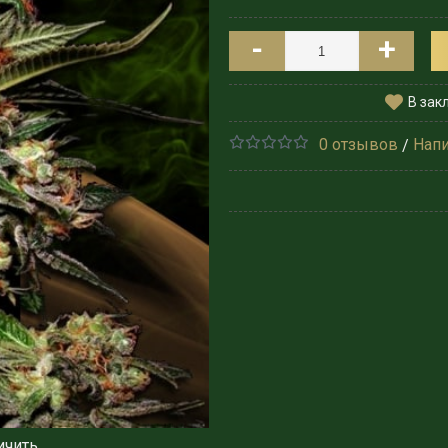
-
+
В зак
0 отзывов
Напи
/
ичить