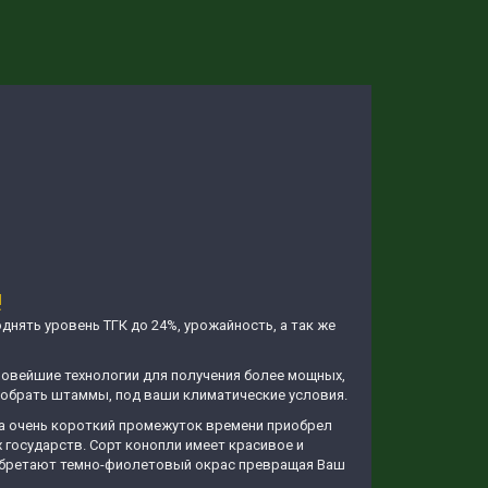
!
нять уровень ТГК до 24%, урожайность, а так же
новейшие технологии для получения более мощных,
добрать штаммы, под ваши климатические условия.
 за очень короткий промежуток времени приобрел
государств. Сорт конопли имеет красивое и
риобретают темно-фиолетовый окрас превращая Ваш