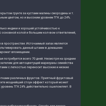
ткрытом грунте за кустами малины смородины и т.
ьным цветом, но и высоким уровнем ТГК до 24%.
лько индики и хорошей устойчивостью к
 с основной колой и большим кол-вом ответвлений,
 в пространстве. Источаемый запах является
культивировать данный штамм в домашних
 аромат впомещении.
я потребуется всего 70 дней. Несмотря на средние
казателем для автоцветущей марихуаны семейства
штамм с легкостью переносит высокие и низкие
нотками различных фруктов. Приятный фруктовый
ощутите мощнейший стоун эффект который может
ак уровень ТГК 24% действительно ошеломляет. В
орую работоспособность. Стрейн для тихого