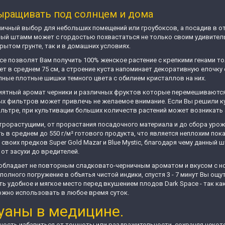
ыращивать под солнцем и дома
личный выбор для небольших помещений или гроубоксов, а посадив в о
анный штамм может с гордостью похвастаться не только своим удивител
рытом грунте, так и в домашних условиях.
e позволят Вам получить 100% женское растение с крепкими генами то
ет в среднем 75 см, а строение куста напоминает декоративную елочку
пные плотные шишки темного цвета с обилием кристаллов на них.
приятный аромат черники и различных фруктов которые перемешиваются
ных фильтров может привлечь не желаемое внимание. Если Вы решили 
фильтре, при культивации больших количеств растений может возникать
трорастущими, от прорастания посадочного материала и до сбора урожа
в среднем до 550 г/м² готового продукта, что является неплохим по
своих предков Super Gold Mazar и Blue Mystic, благодаря чему данный 
от засухи до вредителей.
 обладает не повторным сладковато-черничным ароматом и вкусом с 
 полного погружение в объятья чистой индики, спустя 3 - 7 минут Вы 
ть удобное и мягкое место перед вкушением плодов Dark Space - так к
ожно использовать в любое время суток.
уаны в медицине.
ность избавиться от тошноты или раздражительности, сохраняя некот