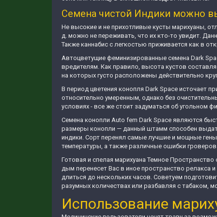
Семена чистой Индики можно в
Не высокие и не прихотливые кусты марихуаны, от
д. можно не переживать, что их кто-то увидит. Д
Также каннабис с легкостью приживается как в отк
Автоцветущие феминизированные семена Dark Spac
вредителям. Как правило, высота кустов составля
на которых густо расположены действительно кру
В период цветения конопля Dark Space источает 
относительно умеренным, однако без очиститель
условиях - все же стоит задуматься об угольном 
Семена конопли Auto fem Dark Space являются быс
размеры конопли — данный штамм способен выдать 
индики. Сорт перенял самые лучшие и мощные гены 
температуры, а также различные ошибки гроверов 
Готовая и спелая марихуана Темное Пространство
дым перенесет Вас в иное пространство релакса и
длиться до нескольких часов. Советуем подготови
разумных количествах или разбавляя с табаком, м
Использование марих
Медицинские пользователи ценят траву за возмож