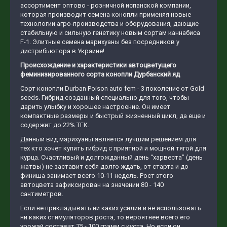
ассортимент оптово - розничной испанской компании,
которая производит семена конопли применяя новые
технологии агро-производства и оборудования, дающие
стабильную и сильную генетику новым сортам каннабиса
F-1. Элитные семена марихуаны без посредников у
дистрибьютора в Украине!
Происхождение и характеристики автоцветущего
феминизированного сорта конопли Дурбанский яд
Сорт конопли Durban Poison auto fem - 3 поколение от Gold
seeds. Гибрид созданный специально для того, чтобы
дарить улыбку и хорошее настроение. Он имеет
компактные размеры и быстрый жизненный цикл, да еще и
содержит до 22% ТГК.
Данный вид марихуаны является лучшим решением для
тех кто хочет купить гибрид с приятной и мощной тягой для
курца. Счастливый и долгожданный день “харвеста” (день
жатвы) не заставит себя долго ждать, от старта и до
финиша занимает всего 10-11 недель. Рост этого
автоцвета зафиксирован на значении 80 - 140
сантиметров.
Если не прикладывать ни каких усилий и не использовать
ни каких стимуляторов роста, то вероятнее всего его
урожай составит 75 - 100 грамм с куста. Но если он