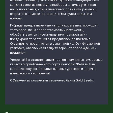
можете спокойно работать и отдыхать! Менеджеры сем-
холдинга всегда помогут с выбором штамма учитывая
ваши пожелания, климатические условия или размеры
закрытого помещения. Звоните, мы будем рады Вам
помочь.
Гибриды представленные на полках магазина, проходят
тестирование на прорастаемость и всхожесть,
обрабатываются инсектицидными препаратами -
предохраняет растения от вредителей до цветения.
Сувениры отправляются в запаянной колбе и фирменной
упаковке, обеспечивая защиту зёрен от повреждений и
подделок!
Уверены! Вы станете нашим постоянным клиентом, оценив
качество приобретённого сорта конопли! Желаем Вам
хороших покупок, больших сильных урожаев и конечно
прекрасного настроения!
С Уважением коллектив семенного банка Gold Seeds!