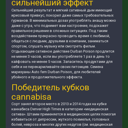
сильнейший эффект
Сильнейший результат и мягкий сативный дым имеющий
ирисовый привкус, покорил даже самых требовательных
гурманов. В минимальных дозах употреблять анашу можно
даже с утра, что поднимет вам настроение, подскажет
правильное решение в сложных ситуациях. Под таким
воздействием прекрасно проводить время с любимой,
общаться с людьми, друзьями в компании, заниматься
спортом, слушать музыку или смотреть фильм.
Отдыхающее сативное действие Durban Poison продлится
не менее 3 часов, если вы употребляете 1 раз в день то
кайфовать не менее 5 часов. Запаситесь продуктами для
себя и не перекармливайте своих питомцев. Семена
марихуаны Auto fem Durban Poison, для любителей
убойного и продолжительного эффекта.
Победитель кубков
cannabisa
Сорт занял второе место в 2013 и 2014 годах на кубке
каннабиса Denver High Times в категории «медицинская
сатива». Штамм применяется в медицинских целях помогая
избавиться от депрессии, жуткого похмелья, головных
болей, невроза и многих других недугов (см. медицинская