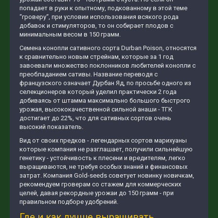
попадает в руки к опытному, подкованному в этой теме
“гроверу“, при условии использования всякого рода
добавок и стимуляторов, то он собирает плодов с
минимальным весом в 150 грамм.
Семена конопли сативного сорта Durban Poison, относятся
к сравнительно новым стрейнам, которые за 1 год
завоевали множество поклонников любителей конопли с
преобладанием сативы. Название переводя с
французского означает Дурбан Яд, по просьбе одного из
селекционеров который уделил практически 2 года
добиваясь от штамма максимально большого быстрого
урожая, высококачественной сильной анаши - ТГК
достигает до 22%, что для сативных сортов очень
высокий показатель.
Вид от своих предков - легендарных сортов марихуаны
которые компания не разглашает, получили сильнейшую
генетику - устойчивость к плесени и вредителям, легко
выращиваются, не требуя особых знаний и финансовых
затрат. Компания Gold-seeds cоветует новинку новичкам,
рекомендуем гроверам со стажем для коммерческих
целей, давая рекордные урожаи до 150 грамм - при
правильном подборе удобрений.
Где и как лучше выращивать