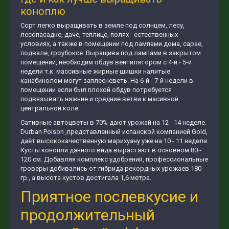
коноплю
Сорт легко выращивать в земле под солнцем, лесу,
лесопасадке, даче, теплице, полях - естественных
условиях, а также в помещении под лампами дома, сарае,
подвале, гроубоксе. Выращива под лампами в закрытом
помещении, необходим обдув вентилятором с 4-й - 5-й
недели т.к. массивные жирные шишки налитые
канабинолом могут заплесневеть. На 6-й - 7-й недели в
помещении если был плохой обдув потребуется
подвязывать нижние и средние ветви к масивной
центральной коле.
Сативные автоцветы в 70% дают урожай на 12 - 14 неделе.
Durban Poison ,представленный испанской компанией Gold,
даёт высококачественную марихуану уже на 10 - 11 неделе.
Кусты конопли данного вида вырастают в основном 80 -
120 см. Добавляя комплекс удобрений, профессиональные
гроверы добивались от гибрида рекордных урожаев 180
гр., а высота кустов достигала 1,6 метра.
Приятное послевкусие и
продолжительный