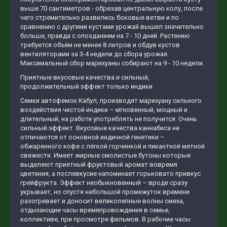
выше 70 сантиметров - обрезав центральную колу, после
чего стремительно развились боковые ветви и по
сравнению с другими кустами урожай вышел значительно
больше, правда с опозданием на 7 - 10 дней. Растению
требуется объём не менее 8 литров и обдув кустов
вентиляторами за 3-4 недели до сбора урожая.
Максимальный сбор марихуаны собирают на 9 - 10 недели.
Приятные вкусовые качества и сильный,
продолжительный эффект только индики
Семки автофемок Кабул, производят марихуану сильного
воздействия чистой индики – мгновенный, мощный и
длительный, на работе употреблять не получится. Очень
сильный эффект. Вкусовые качества каннабиса не
отличаются от основной индичной генетики –
обжаренного кофе с лёгкой горчинкой и пикантной мятной
свежести. Имеет жирные смолистые бутоны которые
выделяют приятный фруктовый аромат вовремя
цветения, а послевкусие напоминает горьковато привкус
грейфрукта. Эффект необыкновенный – вроде сразу
укрывает, но спустя небольшой промежуток времени
разогревает и доносит великолепные волны смеха,
отдыхающие часы времяпровождения в семье,
коллективе, при просмотре фильмов. В рабочие часы