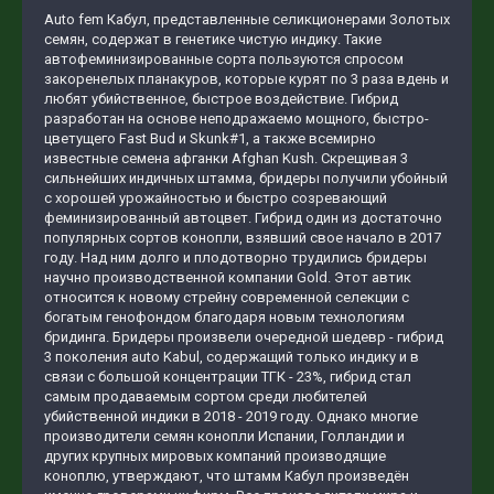
Auto fem Кабул, представленные селикционерами Золотых
семян, содержат в генетике чистую индику. Такие
автофеминизированные сорта пользуются спросом
закоренелых планакуров, которые курят по 3 раза вдень и
любят убийственное, быстрое воздействие. Гибрид
разработан на основе неподражаемо мощного, быстро-
цветущего Fast Bud и Skunk#1, а также всемирно
известные семена афганки Afghan Kush. Скрещивая 3
сильнейших индичных штамма, бридеры получили убойный
с хорошей урожайностью и быстро созревающий
феминизированный автоцвет. Гибрид один из достаточно
популярных сортов конопли, взявший свое начало в 2017
году. Над ним долго и плодотворно трудились бридеры
научно производственной компании Gold. Этот автик
относится к новому стрейну современной селекции с
богатым генофондом благодаря новым технологиям
бридинга. Бридеры произвели очередной шедевр - гибрид
3 поколения auto Kabul, содержащий только индику и в
связи с большой концентрации ТГК - 23%, гибрид стал
самым продаваемым сортом среди любителей
убийственной индики в 2018 - 2019 году. Однако многие
производители семян конопли Испании, Голландии и
других крупных мировых компаний производящие
коноплю, утверждают, что штамм Кабул произведён