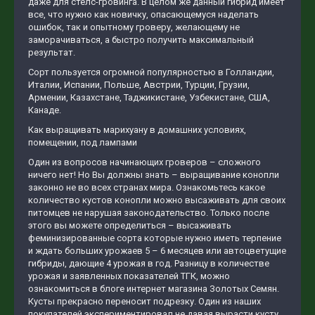
даже для стелс-гровинга. В целом же данный гибрид имеет
все, что нужно как новичку, опасающемуся наделать
ошибок, так и опытному гроверу, желающему не
заморачиваться, а быстро получить максимальный
результат.
Сорт пользуется огромной популярностью в Голландии,
Италии, Испании, Польше, Австрии, Турции, Грузии,
Армении, Казахстане, Таджикистане, Узбекистане, США,
Канаде.
Как выращивать марихуану в домашних условиях,
помещении, под лампами
Один из вопросов начинающих гроверов – сложного
ничего нет! Но Вы должны знать – выращивание конопли
законно не во всех странах мира. Ознакомьтесь какое
количество кустов конопли можно высаживать для своих
питомцев не нарушая законодательство. Только после
этого вы можете определиться – высаживать
феминизированные сорта которые нужно иметь терпение
и ждать больших урожаев 5 – 6 месяцев или автоцветущие
гибриды, дающие 4 урожая в год. Разницу в количестве
урожая и заявленных показателей ТГК, можно
ознакомиться в блоге интернет магазина Золотых Семян.
Кусты прекрасно переносит подрезку. Один из наших
покупателей экспериментировал не давая вырасти кусту