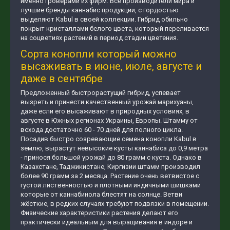
именно гроверами их фирм. Все производители мира и
лучшие бренды каннабис продукции, с гордостью
выделяют Kabul в своей коллекции. Гибрид обильно
покрыт кристаллами белого цвета, который переливается
на соцветиях растений в период стадии цветения.
Сорта конопли который можно
высаживать в июне, июле, августе и
даже в сентябре
Предложенный быстрорастущий гибрид, успевает
вызреть и принести качественный урожай марихуаны,
даже если его высаживают в природных условиях, в
августе в Южных регионах Украины, Европы. Штамму от
всхода достаточно 60 - 70 дней для полного цикла.
Посадив быстро созревающие семена конопли Kabul в
землю, вырастут невысокие кусты каннабиса до 0,9 метра
- принося большой урожай до 80 грамм с куста. Однако в
Казахстане, Таджикистане, Киргизии штамм производил
более 90 грамм за 2 месяца. Растение очень ветвистое с
густой лиственностью и плотными индичными шишками
которые от каннабинола блестят на солнце. Ветви
жёсткие, в редких случаях требуют подвязки в помещении.
Физические характеристики растения делают его
практически идеальным для выращивания в индоре и