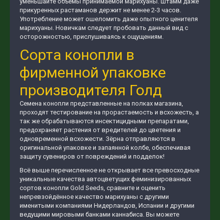
уменьшайте объёмы принимаемой марихуаны. Штамм даже
прикуренных растаманов держит не менее 2-3 часов.
Употребление может ошеломить даже опытного ценителя
марихуаны. Новичкам следует пробовать данный вид с
осторожностью, прислушиваясь к ощущениям.
Сорта конопли в
фирменной упаковке
производителя Голд
Семена конопли представленные на полках магазина,
проходят тестирование на прорастаемость и всхожесть, а
так же обрабатываются инсектицидными препаратами,
предохраняет растения от вредителей до цветения и
одновременной всхожести. Зёрна отправляются в
оригинальной упаковке и запаянной колбе, обеспечивая
защиту сувениров от повреждений и подделок!
Всё выше перечисленное не открывает все превосходные
уникальные качества автоцветущих феминизированных
сортов конопли Gold Seeds, сравните и оценить
непревзойдённое качество марихуаны с другими
именитыми компаниями Нидерландов, Испании и другими
ведущими мировыми банками каннабиса. Вы можете