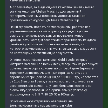
изменение упаковки.
Auto fem Кабул, за выдающиеся качества, занял 2 место
уступив Auto fem Afghan Mass, представленный
агропромышленным холдингом Золотых Семян на
престижном конкурсе High Times Cannabis Cup.
Наши агрономы потратили много усилий, работая над
улучшением качества марихуаны уже существующих
сортов, а также над созданием новых чемпионов
урожайности. Сегодня ассортимент практически каждого
сем-банка располагает посевным материалом, из
которого можно вырастить кусты, выдающие к харвесту
по настоящему впечатляющие результаты.
Оптовая европейская компания Gold Seeds, открыв
интернет магазины по всему миру, теперь также реализует
оригинальные сорта конопли по оптовой цене Европы в
Украине и выше перечисленных странах. Стоимость
европейских брендов от 50000 до 100000 штук, колеблется
от 2 до 3 euro за 1 семя, в зависимости от количества и
сезонности. Магазины получают большой перечень на
любой вкус, упакованные в оригинальную упаковку
агрохолдинга по 3, 5, 7, 10, 25, 50 и 100 штук.
Описание и характеристики автоцветущие
феминизированные семена конопли Kabul