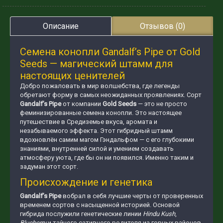
Описание
Отзывов (0)
Семена конопли Gandalf’s Pipe от Gold
Seeds — магический штамм для
настоящих ценителей
Добро пожаловать в мир волшебства, где легенды
обретают форму в самых неожиданных проявлениях. Сорт
Gandalf’s Pipe
от компании
Gold Seeds
— это не просто
феминизированные семена конопли. Это настоящее
путешествие в Средиземье вкуса, аромата и
незабываемого эффекта. Этот гибридный штамм
вдохновлён самим магом Гэндальфом — с его глубокими
знаниями, внутренней силой и умением создавать
атмосферу уюта, где бы он ни появился. Именно таким и
задуман этот сорт.
Происхождение и генетика
Gandalf’s Pipe
вобрал в себя лучшие черты от проверенных
временем сортов с насыщенной историей. Основой
гибрида послужили генетические линии
Hindu Kush
,
Blueberry
и тайного сативного родителя из горных районов