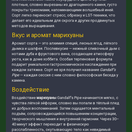
плотные, словно вырезаны из драгоценного камня, густо
покрыты трихомами, напоминающими волшебный иней.
Сорт легко переносит стресс, обрезку и LST-техники, что
делает его идеальным для скрога и других продвинутых
методов выращивания.
Вкус и аромат марихуаны
Аромат сорта — это алхимия специй, лесных ягод, лёгкого
дымка и шалфея. Послевкусие — нежный сливочный дым с
нотами дуба и фруктового вина, создающее атмосферу
уюта, как в доме хоббита. Особая терпеновая формула
подарит уникальное гастрономическое наслаждение при
каждом затяжке. Сорт не зря получил название
Gandalf’s
Pipe
— каждая сессия с ним словно философская беседа у
камина.
Воздействие
Воздействие
марихуаны
Gandalf’s Pipe начинается мягко, с
чувства лёгкой эйфории, словно вы попали в тёплый плед
из добрых воспоминаний. Затем ощущается ментальный
подъём, сопровождающийся повышением концентрации,
творческого мышления и внутренней гармонии. Через 30–
40 минут эффект переходит в физическую
расслабленность, окутывающую тело как невидимый