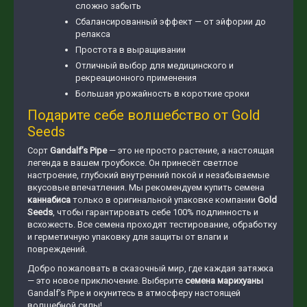
сложно забыть
Сбалансированный эффект — от эйфории до
релакса
Простота в выращивании
Отличный выбор для медицинского и
рекреационного применения
Большая урожайность в короткие сроки
Подарите себе волшебство от Gold
Seeds
Сорт
Gandalf’s Pipe
— это не просто растение, а настоящая
легенда в вашем гроубоксе. Он принесёт светлое
настроение, глубокий внутренний покой и незабываемые
вкусовые впечатления. Мы рекомендуем купить семена
каннабиса
только в оригинальной упаковке компании
Gold
Seeds
, чтобы гарантировать себе 100% подлинность и
всхожесть. Все семена проходят тестирование, обработку
и герметичную упаковку для защиты от влаги и
повреждений.
Добро пожаловать в сказочный мир, где каждая затяжка
— это новое приключение. Выберите
семена марихуаны
Gandalf’s Pipe и окунитесь в атмосферу настоящей
волшебной силы!