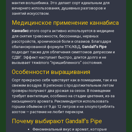
мантия волшебника. Это делает сорт идеальным для
вечернего использования, душевных разговоров и
занятий искусством.
Медицинское применение каннабиса
Каннабис
этого сорта активно используется в медицине
для снятия тревожности, бессонницы, нервных
расстройств, хронической боли и спазмов. Благодаря
сбалансированной формуле ТГК/КБД,
Gandalf’s Pipe
подходит также для облегчения симптомов депрессии и
СДВГ. Эффект наступает быстро, длится долго и не
вызывает тяжёлого “пришибленного” состояния.
Особенности выращивания
Сорт прекрасно себя чувствует как в помещении, так и на
свежем воздухе. В регионах с продолжительным летом
гроверы получают два урожая за сезон. В помещении
требует вентиляции, особенно на стадии цветения, из-за
насыщенного аромата. Рекомендуется использовать
горшки объёмом от 9 до 12 литров и не злоупотреблять
азотом — растение не любит перекорм.
Почему выбирают Gandalf’s Pipe
Феноменальный вкус и аромат, которые