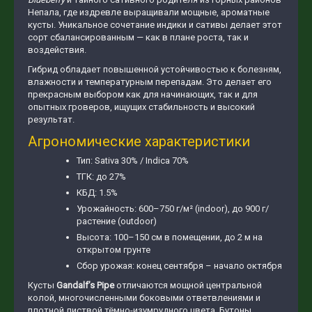
Непала, где издревле выращивали мощные, ароматные
кусты. Уникальное сочетание индики и сативы делает этот
сорт сбалансированным — как в плане роста, так и
воздействия.
Гибрид обладает повышенной устойчивостью к болезням,
влажности и температурным перепадам. Это делает его
прекрасным выбором как для начинающих, так и для
опытных гроверов, ищущих стабильность и высокий
результат.
Агрономические характеристики
Тип: Sativa 30% / Indica 70%
ТГК: до 27%
КБД: 1.5%
Урожайность: 600–750 г/м² (indoor), до 900 г/
растение (outdoor)
Высота: 100–150 см в помещении, до 2 м на
открытом грунте
Сбор урожая: конец сентября – начало октября
Кусты
Gandalf’s Pipe
отличаются мощной центральной
колой, многочисленными боковыми ответвлениями и
плотной листвой тёмно-изумрудного цвета. Бутоны