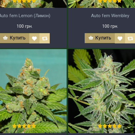
Auto fem Lemon (Лимон)
Auto fem Wembley
100 грн.
100 грн.
Купить
Купить