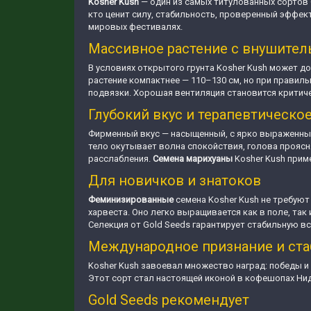
Kosher Kush
— один из самых титулованных сортов G
кто ценит силу, стабильность, проверенный эффект 
мировых фестивалях.
Массивное растение с внушите
В условиях открытого грунта Kosher Kush может д
растение компактнее — 110–130 см, но при правиль
подвязки. Хорошая вентиляция становится критичес
Глубокий вкус и терапевтическо
Фирменный вкус — насыщенный, с ярко выраженными
тело окутывает волна спокойствия, голова проясн
расслабления.
Семена марихуаны
Kosher Kush приме
Для новичков и знатоков
Феминизированные
семена Kosher Kush не требуют
харвеста. Оно легко выращивается как в поле, так
Селекция от Gold Seeds гарантирует стабильную в
Международное признание и ст
Kosher Kush завоевал множество наград: победы и
Этот сорт стал настоящей иконой в кофешопах Нид
Gold Seeds рекомендует