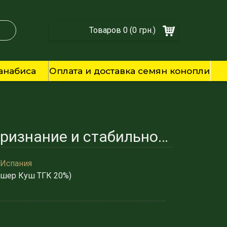
Товаров 0 (0 грн.)
анабиса
Оплата и доставка семян конопли
Семена каннабиса Kosher Кush Фем - Международное признание и стабильность от Gold Seeds
 Испания
ошер Куш ТГК 20%)