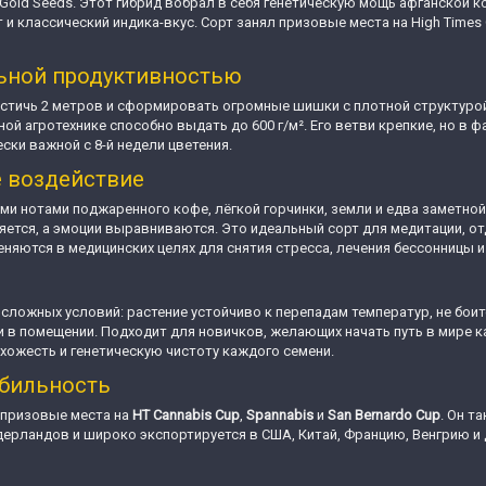
old Seeds. Этот гибрид вобрал в себя генетическую мощь афганской кон
и классический индика-вкус. Сорт занял призовые места на High Times Ca
льной продуктивностью
остичь 2 метров и сформировать огромные шишки с плотной структуро
ной агротехнике способно выдать до 600 г/м². Его ветви крепкие, но в
ки важной с 8-й недели цветения.
е воздействие
 нотами поджаренного кофе, лёгкой горчинки, земли и едва заметной
яется, а эмоции выравниваются. Это идеальный сорт для медитации, от
няются в медицинских целях для снятия стресса, лечения бессонницы и
 сложных условий: растение устойчиво к перепадам температур, не боит
 и в помещении. Подходит для новичков, желающих начать путь в мире к
схожесть и генетическую чистоту каждого семени.
абильность
 призовые места на
HT Cannabis Cup
,
Spannabis
и
San Bernardo Cup
. Он т
ерландов и широко экспортируется в США, Китай, Францию, Венгрию и 