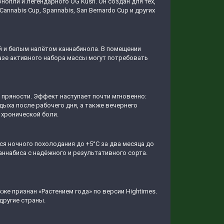
опли и легендарного OG Kush. Он создан для тех,
nnabis Cup, Spannabis, San Bernardo Cup и других
й и белым налётом каннабинола. В помещении
 фазе активного набора массы могут потребовать
 пряности. Эффект наступает почти мгновенно:
дыха после рабочего дня, а также вечернего
 хронической боли.
ся ночного похолодания до +5°C за два месяца до
аннабиса с надёжного и результативного сорта.
акже признан «Растением года» по версии Hightimes.
другие страны.