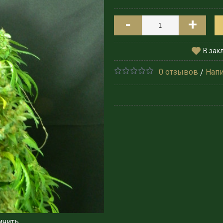
-
+
В зак
0 отзывов
Напи
/
ичить