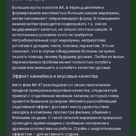
Большие кусты конопли АК, в период цветения и
формирования маслянистых больших шишек марихуаны,
ветви напоминают спиралевидную форму. В помещениях
нижние ветви приходится подвязывать т.к. они не
выдерживают налитых, не сильно плотных шишек. В
естественных условиях этого не требуется.
Нетребовательный сорт марихуаны, неприхотлив,
устойчив к дождям, гнили, плесени, паразитам. Это не
означает, что в случае обнаружения болезни, не нужно
оказать помощь своему будущему урожаю. Любая из выше
перечисленных проблем может полностью погубить
урожай или уменьшить и ослабить качество урожая.
Эффект каннабиса и вкусовые качества
Авто фем AК-47 унаследовал от своих генетических
предков прекрасные вкусовые качества, сладковатый
привкус с отдалённым хвойным запахом, который очень
нравится бывалым гроверам. Мягкий и расслаблявший
седативный эффект доставит массу удовольствия
находясь в компании, просмотра фильма, общения с
близкими людьми. С такой сильной марихуаной прекрасно
проводить время наедине с любимым человеком и
дружном коллективе на работе. Стрёйн с энергетическим
эффектом – для активного отдыха.