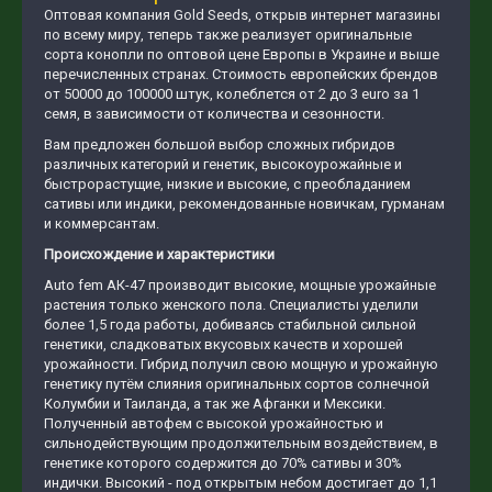
Оптовая компания Gold Seeds, открыв интернет магазины
по всему миру, теперь также реализует оригинальные
сорта конопли по оптовой цене Европы в Украине и выше
перечисленных странах. Стоимость европейских брендов
от 50000 до 100000 штук, колеблется от 2 до 3 euro за 1
семя, в зависимости от количества и сезонности.
Вам предложен большой выбор сложных гибридов
различных категорий и генетик, высокоурожайные и
быстрорастущие, низкие и высокие, с преобладанием
сативы или индики, рекомендованные новичкам, гурманам
и коммерсантам.
Происхождение и характеристики
Auto fem АК-47 производит высокие, мощные урожайные
растения только женского пола. Специалисты уделили
более 1,5 года работы, добиваясь стабильной сильной
генетики, сладковатых вкусовых качеств и хорошей
урожайности. Гибрид получил свою мощную и урожайную
генетику путём слияния оригинальных сортов солнечной
Колумбии и Таиланда, а так же Афганки и Мексики.
Полученный автофем с высокой урожайностью и
сильнодействующим продолжительным воздействием, в
генетике которого содержится до 70% сативы и 30%
индички. Высокий - под открытым небом достигает до 1,1