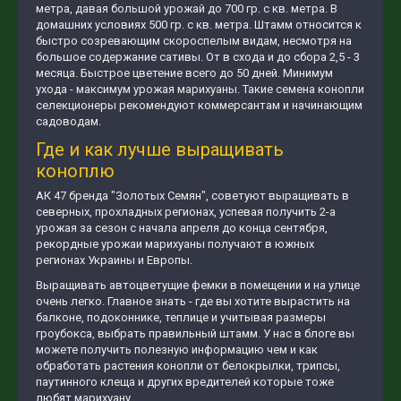
метра, давая большой урожай до 700 гр. с кв. метра. В
домашних условиях 500 гр. с кв. метра. Штамм относится к
быстро созревающим скороспелым видам, несмотря на
большое содержание сативы. От в схода и до сбора 2,5 - 3
месяца. Быстрое цветение всего до 50 дней. Минимум
ухода - максимум урожая марихуаны. Такие семена конопли
селекционеры рекомендуют коммерсантам и начинающим
садоводам.
Где и как лучше выращивать
коноплю
АК 47 бренда "Золотых Семян", советуют выращивать в
северных, прохладных регионах, успевая получить 2-а
урожая за сезон с начала апреля до конца сентября,
рекордные урожаи марихуаны получают в южных
регионах Украины и Европы.
Выращивать автоцветущие фемки в помещении и на улице
очень легко. Главное знать - где вы хотите вырастить на
балконе, подоконнике, теплице и учитывая размеры
гроубокса, выбрать правильный штамм. У нас в блоге вы
можете получить полезную информацию чем и как
обработать растения конопли от белокрылки, трипсы,
паутинного клеща и других вредителей которые тоже
любят марихуану.