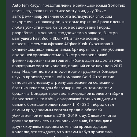
Auto fem Кабул, представленные селикционерами Золотых
семян, содержат в генетике чистую индику. Такие
автофеминизированные сорта пользуются спросом
закоренелых планакуров, которые курят по 3 раза вдень и
любят убийственное, быстрое воздействие. Гибрид
разработан на основе неподражаемо мощного, быстро-
цветущего Fast Bud и Skunk#1, а также всемирно
известные семена афганки Afghan Kush. Скрещивая 3
сильнейших индичных штамма, бридеры получили убойный
с хорошей урожайностью и быстро созревающий
феминизированный автоцвет. Гибрид один из достаточно
популярных сортов конопли, взявший свое начало в 2017
году. Над ним долго и плодотворно трудились бридеры
научно производственной компании Gold. Этот автик
относится к новому стрейну современной селекции с
богатым генофондом благодаря новым технологиям
бридинга. Бридеры произвели очередной шедевр - гибрид
3 поколения auto Kabul, содержащий только индику и в
связи с большой концентрации ТГК - 23%, гибрид стал
самым продаваемым сортом среди любителей
убийственной индики в 2018 - 2019 году. Однако многие
производители семян конопли Испании, Голландии и
других крупных мировых компаний производящие
коноплю, утверждают, что штамм Кабул произведён