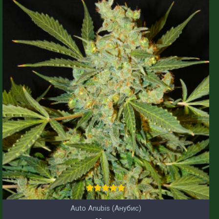
Auto Anubis (Анубис)