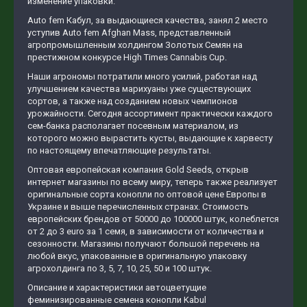
изменение упаковки.
Auto fem Кабул, за выдающиеся качества, занял 2 место
уступив Auto fem Afghan Mass, представленный
агропромышленным холдингом Золотых Семян на
престижном конкурсе High Times Cannabis Cup.
Наши агрономы потратили много усилий, работая над
улучшением качества марихуаны уже существующих
сортов, а также над созданием новых чемпионов
урожайности. Сегодня ассортимент практически каждого
сем-банка располагает посевным материалом, из
которого можно вырастить кусты, выдающие к харвесту
по настоящему впечатляющие результаты.
Оптовая европейская компания Gold Seeds, открыв
интернет магазины по всему миру, теперь также реализует
оригинальные сорта конопли по оптовой цене Европы в
Украине и выше перечисленных странах. Стоимость
европейских брендов от 50000 до 100000 штук, колеблется
от 2 до 3 euro за 1 семя, в зависимости от количества и
сезонности. Магазины получают большой перечень на
любой вкус, упакованные в оригинальную упаковку
агрохолдинга по 3, 5, 7, 10, 25, 50 и 100 штук.
Описание и характеристики автоцветущие
феминизированные семена конопли Kabul