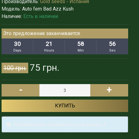
Производитель:
Gold seeds - Испания
Модель:
Auto fem Bad Azz Kush
Наличие:
Есть в наличии
Это предложение заканчивается:
30
21
58
54
Days
Hours
Min
Sec
75 грн.
100 грн.
-
+
КУПИТЬ
Минимальное количество для заказа: 3