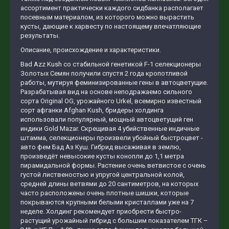
ассортимент практически каждого сидбанка располагает
посевным материалом, из которого можно вырастить
кусты, дающие к харвесту по настоящему впечатляющие
результаты.
Описание, происхождение и характеристики.
Bad Azz Kush со стабильной генетикой F-1 селекционеры
Золотых Семян получили спустя 2 года кропотливой
работы, мутируя феминизированные гены в автоцветущие.
Разрабатывая вид на основе неподражаемо сильного
сорта Original OG, урожайного Urkel, всемирно известный
сорт афганки Afghan Kush, бридеры холдинга
использовали популярный, мощный автоцветущий ген
индики Gold Mazar. Скрещивая 4 убийственные индичные
штамма, селекционеры произвели убойный быстроцвет -
авто фем Бад Аз Куш. Гибрид высаживая в землю,
произведёт невысокие кусты конопли до 1,1 метра
пирамидальной формы. Растение очень ветвистое с очень
густой лиственостью и упругой центральной колой,
средней длины ветвями до 20 сантиметров, на которых
часто расположены очень плотные шишки, которые
покрываются крупными белыми кристаллами уже на 7
неделе. Холдинг рекомендует приобрести быстро-
растущий урожайный гибрид с большим показателем ТГК –