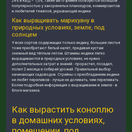
24% и КБД – 1,0%, такие авто фемки пользуются большой
популярностью у закоренелых планокуров, коммерсантов
и любителей тяжёлой, укрывающей индики.
Как выращивать марихуану в
природных условиях, земле, под
солнцем
У всех сортов содержащих только индику, большие листья
тоже приобретают белый налёт, придавая кустам
снежный вид тёплым летом. Штаммы индики легко
выращиваются в природных условиях, не нужно
дополнительных затрат и знаний - прорастил, посадил,
полил 2 месяца и собирай урожай. Правильный выбор
начинающих садоводов. Стрейны с преобладанием индики
не любят переливов - лучше не доливать, чем переливать.
Более подробная информация о выращивании в земле - в
блоге магазина.
Как вырастить коноплю
в домашних условиях,
помещении, под