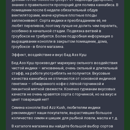
знание о правильности пропорций для полива каннабиса. В
помещении после 6 неделе обязательный обдув
вентиляторами, иначе крупные плотные плоды
заплесневеют. Сорта индики и преобладанием её, не
любят переливов, поэтому лучше не долить чем перелить,
особенно в начальной стадии. Подвязка ветвей в
гроубоксе не требуется. Более подробная информация о
выращивании конопли в закрытом помещении, дома,
гроубоксе - в блоге магазина.
Эффект, воздействие и вкус Бад Азз Куш
Бед Азз Куш производит марихуану сильного воздействия
чистой индики – мгновенный, очень сильный и длительный
стафф, на работе употреблять не получится. Вкусовые
качества каннабиса не отличаются от основной индичной
генетики – обжаренного кофе с лёгкой горчинкой и
пикантной мятной свежести. Конечно гурманам вкусовых
качеств не очень нравятся сорта с горчинкой, но на вкус и
цвет товарищей нет!
Семена конопли Bad Azz Kush, любителям индики
рекомендуют наши покупатели, вырастившие большое
количество семян и шишек для рыбной ловли, масла и т.д.
В каталоге магазина вы найдёте большой выбор сортов