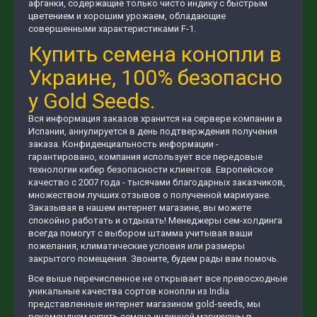
афганки, содержащие только чисто индику с быстрым
цветением и хорошим урожаем, обладающие
совершенными характеристиками F-1.
Купить семена конопли в
Украине, 100% безопасно
у Gold Seeds.
Вся информация заказов хранится на сервере компании в
Испании, аннулируется в день подтверждения получения
заказа. Конфиденциальность информации -
гарантировано, компания использует все передовые
технологии кибер безопасности клиентов. Европейское
качество с 2007 года - тысячами благодарных заказчиков,
множеством лучших отзывов о полученной марихуане.
Заказывая в нашем интернет магазине, вы можете
спокойно работать и отдыхать! Менеджеры сем-холдинга
всегда помогут с выбором штамма учитывая ваши
пожелания, климатические условия или размеры
закрытого помещения. Звоните, будем рады вам помочь.
Все выше перечисленное не открывает все превосходные
уникальные качества сортов конопли из India
представленные интернет магазином gold-seeds, мы
рекомендуем купить семена индичной марихуаны в