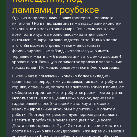
лампами, гроубоксе
Один из вопросов начинающих гроверов – сложного
ничего нет! Но вы должны знать – выращивание конопли
законно не во всех странах мира. Ознакомьтесь какое
количество кустов можно высаживать для своих
питомцев не нарушая законодательство. Только после
этого Вы можете определиться – высаживать
феминизированные гибриды которые нужно иметь
терпение и ждать 5 – 6 месяцев или автофемки дающие 4
урожая в год. Разницу в количестве урожая и заявленных
показателей ТГК, можно ознакомиться в блоге магазина.
Выращивая в помещении, конечно более накладно -
сравнивая с природными условиями, так как потребуются
горшки, освещение, оплата за электроэнергию и почва, от
выбора которой так же потребуются различные затраты.
Использовать в помещении можно кокос, чернозём и
гидропонный способ который используют высоко
квалифицированные агрономы с длительным опытом
работы. Поэтому мы рекомендуем первые два варианта.
Растить в гроубоксе, в земле автоцвет проще всего.
Достаточно горшка от 7 до 12 литров - в зависимости от
сорта и не нужно никаких удобрений. Уже через 2 - 3 месяца
урожай готов. Кокос потребует от садовода удобрения,