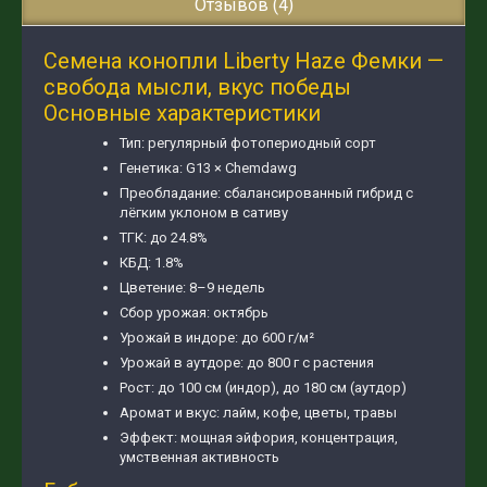
Отзывов (4)
Семена конопли Liberty Haze Фемки —
свобода мысли, вкус победы
Основные характеристики
Тип: регулярный фотопериодный сорт
Генетика: G13 × Chemdawg
Преобладание: сбалансированный гибрид с
лёгким уклоном в сативу
ТГК: до 24.8%
КБД: 1.8%
Цветение: 8–9 недель
Сбор урожая: октябрь
Урожай в индоре: до 600 г/м²
Урожай в аутдоре: до 800 г с растения
Рост: до 100 см (индор), до 180 см (аутдор)
Аромат и вкус: лайм, кофе, цветы, травы
Эффект: мощная эйфория, концентрация,
умственная активность