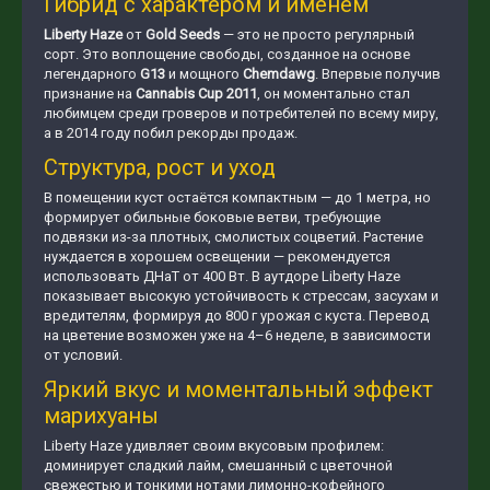
Гибрид с характером и именем
Liberty Haze
от
Gold Seeds
— это не просто регулярный
сорт. Это воплощение свободы, созданное на основе
легендарного
G13
и мощного
Chemdawg
. Впервые получив
признание на
Cannabis Cup 2011
, он моментально стал
любимцем среди гроверов и потребителей по всему миру,
а в 2014 году побил рекорды продаж.
Структура, рост и уход
В помещении куст остаётся компактным — до 1 метра, но
формирует обильные боковые ветви, требующие
подвязки из-за плотных, смолистых соцветий. Растение
нуждается в хорошем освещении — рекомендуется
использовать ДНаТ от 400 Вт. В аутдоре Liberty Haze
показывает высокую устойчивость к стрессам, засухам и
вредителям, формируя до 800 г урожая с куста. Перевод
на цветение возможен уже на 4–6 неделе, в зависимости
от условий.
Яркий вкус и моментальный эффект
марихуаны
Liberty Haze удивляет своим вкусовым профилем:
доминирует сладкий лайм, смешанный с цветочной
свежестью и тонкими нотами лимонно-кофейного