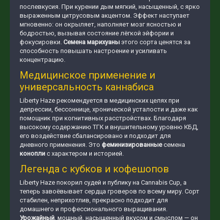
послевкусия. При курении дым мягкий, насыщенный, с ярко
выраженным цитрусовым акцентом. Эффект наступает
мгновенно: он окрыляет, наполняет мозг ясностью и
бодростью, вызывая состояние лёгкой эйфории и
фокусировки.
Семена марихуаны
этого сорта ценятся за
способность повышать настроение и усиливать
концентрацию.
Медицинское применение и
универсальность каннабиса
Liberty Haze рекомендуется в медицинских целях при
депрессии, бессоннице, хронической усталости и даже как
помощник при когнитивных расстройствах. Благодаря
высокому содержанию ТГК и внушительному уровню КБД,
его воздействие сбалансировано и подходит для
дневного применения. Это
феминизированные
семена
конопли
с характером и историей.
Легенда с кубков и кофешопов
Liberty Haze покорил судей и публику на Cannabis Cup, а
теперь завоёвывает сердца гроверов по всему миру. Сорт
стабилен, неприхотлив, прекрасно подходит для
домашнего и профессионального выращивания.
Урожайный
, мощный, насыщенный вкусом и смыслом — он