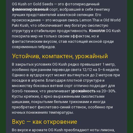
OG Kush от Gold Seeds — это фотопериодичный
феминизированный
сорт, вобравший в себя генетику
лучших представителей азиатской селекции. Его
происхождение — это мощная смесь Lemon Thai и Old World
Paki Kush, что обеспечивает ему богатую смолистую
структуру и стабильную продуктивность.
Конопля
OG Kush
покорила мир не только своим эффектом, но и
фантастическим вкусом, став настоящей иконой среди
современных гибридов.
Устойчив, компактен, урожайный
В закрытых условиях OG Kush редко превышает 1 метр,
особенно при раннем переводе света 12/12 на 5–6 неделе.
Однако в аутдоре куст может вытянуться до 2 метров при
посадке в апреле. Благодаря плотной структуре и
множеству боковых ветвей сорт отлично подходит для
ScroG-техники, что увеличивает
урожайность
на 20–30%.
Кусты крепкие, с ярко выраженными смолистыми
шишками, покрытыми белыми трихомами и иногда
приобретают фиолетово-синий оттенок, особенно при
ночных понижениях температуры.
Вкус — как откровение
Во вкусе и аромате OG Kush преобладают ноты лимона,