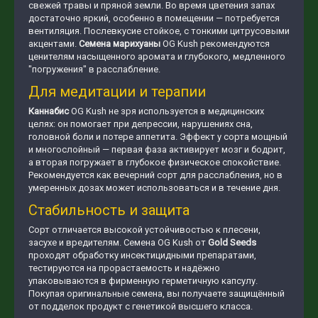
свежей травы и пряной земли. Во время цветения запах
достаточно яркий, особенно в помещении — потребуется
вентиляция. Послевкусие стойкое, с тонкими цитрусовыми
акцентами.
Семена марихуаны
OG Kush рекомендуются
ценителям насыщенного аромата и глубокого, медленного
"погружения" в расслабление.
Для медитации и терапии
Каннабис
OG Kush не зря используется в медицинских
целях: он помогает при депрессии, нарушениях сна,
головной боли и потере аппетита. Эффект у сорта мощный
и многослойный — первая фаза активирует мозг и бодрит,
а вторая погружает в глубокое физическое спокойствие.
Рекомендуется как вечерний сорт для расслабления, но в
умеренных дозах может использоваться и в течение дня.
Стабильность и защита
Сорт отличается высокой устойчивостью к плесени,
засухе и вредителям. Семена OG Kush от
Gold Seeds
проходят обработку инсектицидными препаратами,
тестируются на прорастаемость и надёжно
упаковываются в фирменную герметичную капсулу.
Покупая оригинальные семена, вы получаете защищённый
от подделок продукт с генетикой высшего класса.