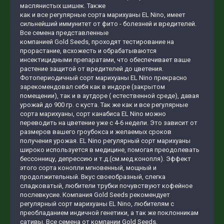
маслянистых шишек. Также
как и все регулярные сорта марихуаны EL Nino, имеет
сильнейший иммунитет от фито - болезней и вредителей.
Все семена представленные
компанией Gold Seeds, проходят тестирование на
прорастание, всхожесть и обрабатываются
инсектицидными препаратами, что обеспечивает ваше
растение защитой от вредителей до цветения.
Фотопериодичный сорт марихуаны EL Nino прекрасно
зарекомендовал себя как в индоре (закрытом
помещении), так и в аутдоре ( естественной среде), давая
урожай до 900 гр. с куста. Так же как и все регулярные
сорта марихуаны, сорт канабиса EL Nino можно
переводить на цветение уже с 4-6 недели. Это зависит от
размеров вашего гроубокса и желаемых сроков
получения урожая. EL Nino регулярный сорт марихуаны
широко используется в медицине, помогая преодолевать
бессонницу, депрессию и т.д.(см.мед.конопля). Эффект
этого сорта конопли мгновенный, мощный и
продолжительный. Вкус своеобразный, слегка
сладковатый, любители трубки почувствуют кофейное
послевкусие. Компания Gold Seeds рекомендует
регулярный сорт марихуаны EL Nino, любителям с
преобладанием индичной генетики, а так же поклонникам
сативы. Все семена от компании Gold Seeds,