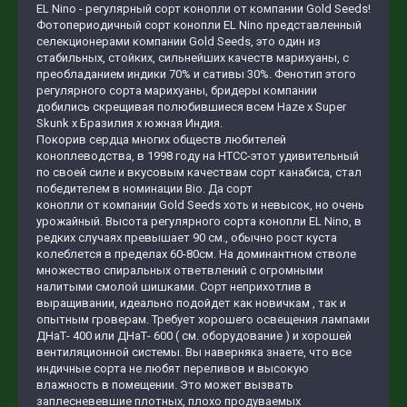
EL Nino - регулярный сорт конопли от компании Gold Seeds!
Фотопериодичный сорт конопли EL Nino представленный
селекционерами компании Gold Seeds, это один из
стабильных, стойких, сильнейших качеств марихуаны, с
преобладанием индики 70% и сативы 30%. Фенотип этого
регулярного сорта марихуаны, бридеры компании
добились скрещивая полюбившиеся всем Haze x Super
Skunk x Бразилия x южная Индия.
Покорив сердца многих обществ любителей
коноплеводства, в 1998 году на НТСС-этот удивительный
по своей силе и вкусовым качествам сорт канабиса, стал
победителем в номинации Вio. Да сорт
конопли от компании Gold Seeds хоть и невысок, но очень
урожайный. Высота регулярного сорта конопли EL Nino, в
редких случаях превышает 90 см., обычно рост куста
колеблется в пределах 60-80см. На доминантном стволе
множество спиральных ответвлений с огромными
налитыми смолой шишками. Сорт неприхотлив в
выращивании, идеально подойдет как новичкам , так и
опытным гроверам. Требует хорошего освещения лампами
ДНаТ- 400 или ДНаТ- 600 ( см. оборудование ) и хорошей
вентиляционной системы. Вы наверняка знаете, что все
индичные сорта не любят переливов и высокую
влажность в помещении. Это может вызвать
заплесневевшие плотных, плохо продуваемых