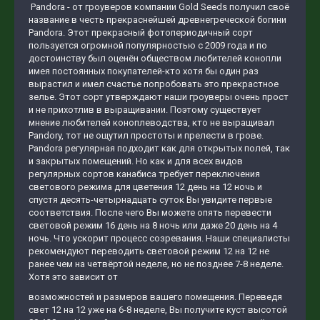
Pandora - от гроуверов компании Gold Seeds получил своё
название в честь прекраснейшей древнегреческой богини
Pandora. Этот прекрасный фотопериодичный сорт
пользуется огромной популярностью с 2009 года и по
достоинству был оценён обществом любителей конопли
имея постоянных покупателей-кто хотя бы один раз
вырастил и имел счастье попробовать это прекрастное
зелье. Этот сорт утверждают наши гроуверы очень прост
и не прихотлив в выращивании. Поэтому существует
мнение любителей коноплеводства, кто не выращивал
Pandory, тот не ощутил простоты и прелести в грове.
Pandora регулярная подходит как для открытых полей, так
и закрытых помещений. Но как и для всех видов
регулярных сортов канабиса требует переключения
светового режима для цветения 12 день на 12 ночь и
спустя десять-четырнадцать суток Вы увидите первые
соответствия. После чего Вы можете опять перевести
световой режим 16 день на 8 ночь или даже 20 день на 4
ночь. Что ускорит процесс созревания. Наши специалисты
рекомендуют переводить световой режим 12 на 12 не
ранее чем на четвёртой неделе, но не позднее 7-8 неделе.
Хотя это зависит от
возможностей и размеров вашего помещения. Переведя
свет 12 на 12 уже на 6-8 неделе, Вы получите куст высотой