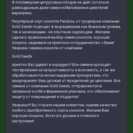
А послевкусие цитрусовых плодов не даёт остаться
равнодушным даже самых избалованных ценителей
марихуаны.
Регулярный сорт конопли Pandora, от гроуверов компании
Gold Seeds подходит в выращивании как бывалым гровам,
так и начинающим - не опытным садоводам.. Желаем
сделать правильный выбор семян конопли, хороших
покупок, надеемся на приятное сотрудничество с Вами!
Уверены семена конопли от компании
Gold Seeds
приятно Вас удивят и порадуют! Все семена проходят
тестирование на прорастаемость и всхожесть, а так же
обрабатываются инсектицидными препаратами, что
предохраняет Ваш урожай от вредителей до цветения. Все
семена от компании Gold Seeds, отправляются в
запаянной колбе и фирменной упаковке, что обеспечивает
защиту от повреждений и подделок!
Уверены!!! Вы станете нашим клиентом, оценив качество
любого приобретённого сорта конопли. Желаем Вам
хороших покупок, богатого урожая и отличного
настроения!