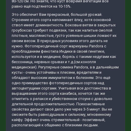
80-120 см. Но знайте, что куст вовремя вегетации всё
равно ещё подтянется на 10-15%.
Это обеспечит Вам прекрасный, большой урожай.
Строение этого сорта напоминает ёлку, хотя основной
ствол имеет доминантность. Боковые ветви в закрытых
гроубоксах требуют подвязки, так как налитые смолой
плотные, маслянистые, густо усеянные шишки ломают их
своим весом. В природных условиях этого делать не
нужно. Фотопериодичный сорт марихуаны Pandora c
преобладанием фенотипа Индики в своей гинетике,
используется и в медицине, борясь с такими недугами как
бессонница, нервных срывах и т.д.(см.конопля
медицинская). Регулярные семена Pandora, а в дальнейшем
кусты - очень устойчивы к плесени, вредителям и
обладают высоким иммунитетом к болезням. Это ещё
одно преимущество фотопериодичных сортов над
автоцветущими сортами. Учитывая все достоинства в
выращивании этого сорта канабиса, хочется так же
отметить о релаксе и убийственном стоуне с довольно
длительной продолжительностью. Психоактивные
свойства делают своё дело уже через 3-5 минут. Вы не
сможете быть равнодушным к сильному, мгновенному
кайфу. Эффект очень стремительный - позитивный,
располагающий к общению с близкими людьми.