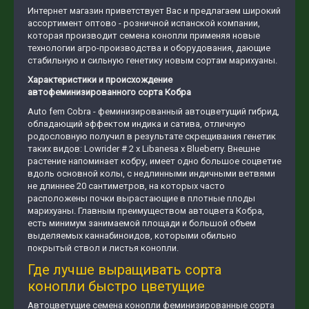
Интернет магазин приветствует Вас и предлагаем широкий
ассортимент оптово - розничной испанской компании,
которая производит семена конопли применяя новые
технологии агро-производства и оборудования, дающие
стабильную и сильную генетику новым сортам марихуаны.
Характеристики и происхождение
автофеминизированного сорта Кобра
Auto fem Cobra - феминизированный автоцветущий гибрид,
обладающий эффектом индика и сатива, отличную
родословную получил в результате скрещивания генетик
таких видов: Lowrider # 2 x Libanesa x Blueberry. Внешне
растение напоминает кобру, имеет одно большое соцветие
вдоль основной колы, с недлинными индичными ветвями
не длиннее 20 сантиметров, на которых часто
расположены почки вырастающие в плотные плоды
марихуаны. Главным преимуществом автоцвета Кобра,
есть минимум занимаемой площади и большой объем
выделяемых каннабиноидов, которыми обильно
покрытый ствол и листья конопли.
Где лучше выращивать сорта
конопли быстро цветущие
Автоцветущие семена конопли феминизированные сорта