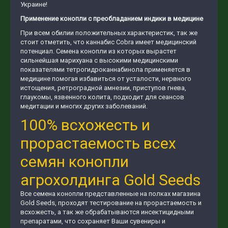
Украине!
Применение конопли с преобладанием индики в медицине
При всем обилии положительных характеристик, так же
стоит отметить, что каннабис Cobra имеет медицинский
потенциал. Семена конопли из которых вырастет
сильнейшая марихуана с высокими медицинскими
показателями тетрогидроканнабинола применяется в
медицине помогая избавиться от усталости, нервного
истощения, ретроградной амнезии, приступов гнева,
глаукомы, язвенного колита, подходит для сеансов
медитации и многих других заболеваний.
100% всхожесть и
прорастаемость всех
семян конопли
агрохолдинга Gold Seeds
Все семена конопли представленные на полках магазина
Gold Seeds, проходят тестирование на прорастаемость и
всхожесть, а так же обрабатываются инсектицидными
препаратами, что сохраняет Ваши сувениры и