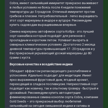
Cobra, имеют сильнейший иммунитет прекрасно выживают
в любых условиях не боясь после 4 недели понижений
температуры до 5 градусов. Отличный иммунитет против
грибков и плесени. Нетребовательный - легко выращивать
этот сорт марихуаны в индоре и аутдоре. Рекомендуем
купить садоводам выращиваемым впервые.
Семена марихуаны автофемок сорта Кобра - это лучший
сорт каннабиса который подойдёт для регионов с
прохладным и коротким летом. Успевает вызреть в
северных климатических условиях. Достаточно 2 месяца
дневной температуры превышающей 17 - 20 градусов и у
Вас прекрасный укрывающий урожай марихуаны до 80
грамм с куста.
Вкусовые качества и воздействие индики
Обладает эффектом релаксирующего расслабление и
успокоение. Идеально подходит для медитации. Имеет
ярко выраженный фруктовый дым, ягодный аромат,
переходящий в сладкое послевкусие. Неприхотливый сорт
подойдет как новичку, так и опытному гроверу - быстрый и
урожайный. Рекомендуем купить автоцветущие
феминизированные семена конопли сорта Cobra, компании
Gold Seeds – это прекрасный выбор любителей
сильнейшей на сегодня смешанной индики и сативы в