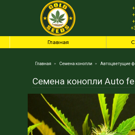
+
+
+
+
Главная
С
Главная
Семена конопли
Автоцветущие ф
Семена конопли Auto fe