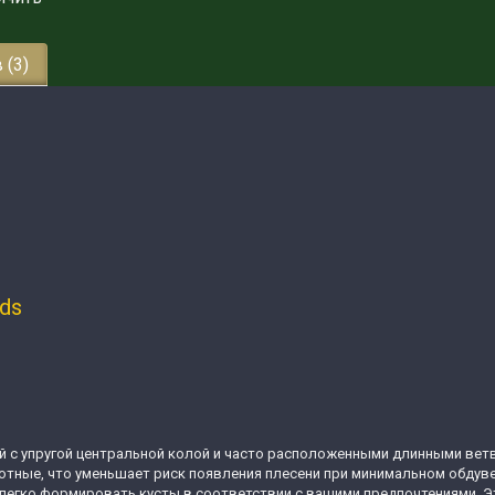
 (3)
eds
 с упругой центральной колой и часто расположенными длинными ветв
тные, что уменьшает риск появления плесени при минимальном обдуве
легко формировать кусты в соответствии с вашими предпочтениями. Эт