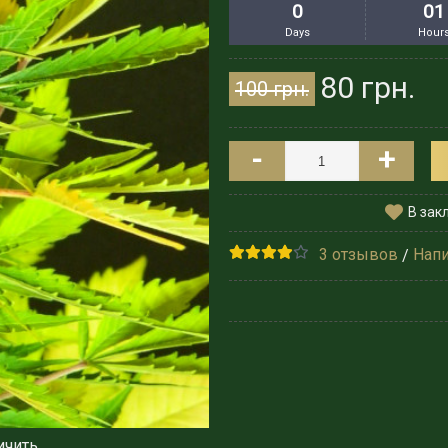
0
01
Days
Hour
80 грн.
100 грн.
-
+
В зак
3 отзывов
Напи
/
ичить