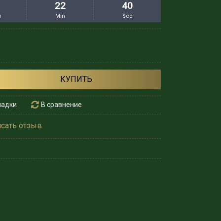
22
39
s
Min
Sec
КУПИТЬ
ладки
В сравнение
сать отзыв