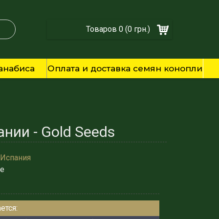
Товаров 0 (0 грн.)
анабиса
Оплата и доставка семян конопли
нии - Gold Seeds
 Испания
ie
ется: