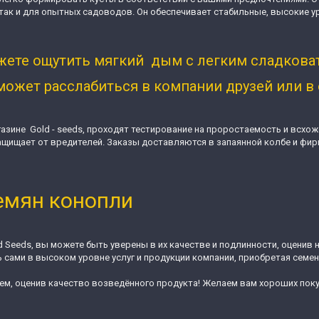
так и для опытных садоводов. Он обеспечивает стабильные, высокие у
жете ощутить мягкий дым с легким сладкова
ожет расслабиться в компании друзей или в 
газине Gold - seeds, проходят тестирование на проростаемость и всх
защищает от вредителей. Заказы доставляются в запаянной колбе и фир
семян конопли
d Seeds, вы можете быть уверены в их качестве и подлинности, оценив
ь сами в высоком уровне услуг и продукции компании, приобретая семе
ем, оценив качество возведённого продукта! Желаем вам хороших пок