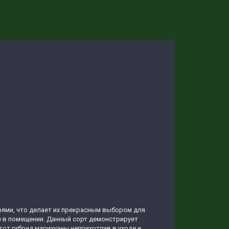
ями, что делает их прекрасным выбором для
 в помещении. Данный сорт демонстрирует
от гибрид марихуаны неприхотлив в уходе и