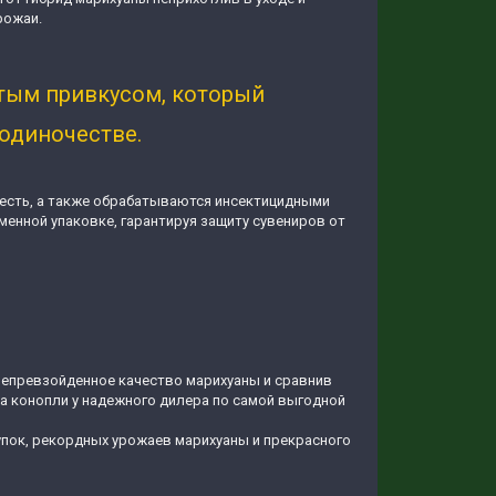
рожаи.
тым привкусом, который
одиночестве.
ожесть, а также обрабатываются инсектицидными
менной упаковке, гарантируя защиту сувениров от
 непревзойденное качество марихуаны и сравнив
на конопли у надежного дилера по самой выгодной
упок, рекордных урожаев марихуаны и прекрасного