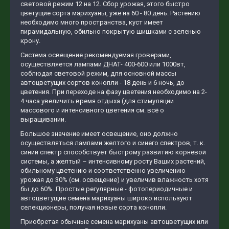
световой режим 12 на 12. Сбор урожая, этого быстро
цветущие сорта марихуаны, уже на 60 - 80 день. Растению
необходимо много пространства, куст имеет
пирамидальную, обильно покрытую шишками с зеленью
крону.
Система освещение рекомендуемая гроверами,
осуществляется лампами ДНАТ- 400-600 или 1000вт,
соблюдая световой режим, для основной массы
автоцветущих сортов конопли - 18 день и 6 ночь, до
цветения. При переходе на фазу цветения необходимо на 2-
4 часа увеличить время отдыха (для стимуляции
массового и интенсивного цветения см. всё о
выращивании.
Большое значение имеет освещение, оно должно
осуществляться лампами желтого и синего спектров, т. к.
синий спектр способствует быстрому развитию корневой
системы, а желтый – интенсивному росту Ваших растений,
обильному цветению и соответственно увеличению
урожая до 30% (см. освещение) и увеличив влажность хотя
бы до 60%. Простые регулярные - фотопериодичные и
автоцветущие семена марихуаны широко используют
селекционеры, получая новые сорта конопли.
Приобретая обычные семена марихуаны автоцветущих или