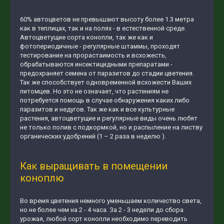
60% автоцветов не превышают высоту более 1.3 метра
как в теплицах, так и на полях - в естественной среде.
Автоцветущие сорта конопли, так же как и
фотопериодичные - регулярные штаммы, проходят
тестирование на прорастаимость и всхожесть,
обрабатываются инсектицидными препаратами -
предохраняет семена от паразитов до стадии цветения.
Так же способствует одновременной всхожести Ваших
питомцев. Но это не означает, что растениям не
потребуется помощь в случае обнаружения каких либо
паразитов и недугов. Так же как и все культурные
растения, автоцветущие и регулярные виды очень любят
не только полив с подкормкой, но и распыление на листву
органических удобрений (1 – 2 раза в неделю ).
Как выращивать в помещении
коноплю
Во время цветения немного уменьшаем количество света,
но не более чем на 2 - 4 часа. За 2 - 3 недели до сбора
урожая, любой сорт конопли необходимо переводить