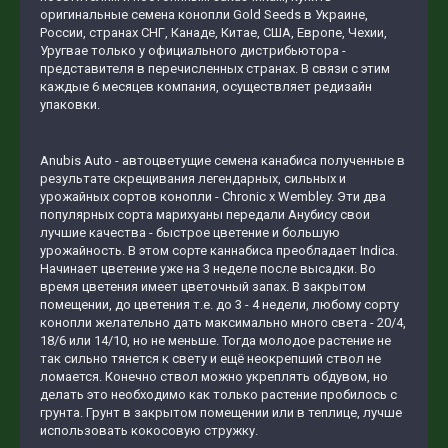
оригинальные семена конопли Gold Seeds в Украине,
России, странах СНГ, Канаде, Китае, США, Европе, Чехии,
Уругвае только у официального дистрибьютора -
представителя в перечисленных странах. В связи с этим
каждые 6 месяцев компания, осуществляет редизайн
упаковки.
Anubis Auto - автоцветущие семена канабиса полученные в
результате скрещивания легендарных, сильных и
урожайных сортов конопли - Chronic x Wembley. Эти два
популярных сорта марихуаны передали Анубису свои
лучшие качества - быстрое цветение и большую
урожайность. В этом сорте каннабиса преобладает Indica.
Начинает цветение уже на 3 неделе после высадки. Во
время цветения имеет цветочный запах. В закрытом
помещении, до цветения т.е. до 3 - 4 недели, любому сорту
конопли желательно дать максимально много света - 20/4,
18/6 или 14/10, но не меньше. Тогда молодое растение не
так сильно тянется к свету и ещё неокрепший ствол не
ломается. Конечно ствол можно укреплять обдувом, но
делать это необходимо как только растение пробилось с
грунта. Грунт в закрытом помещении или в теплице, лучше
использовать кокосовую стружку.