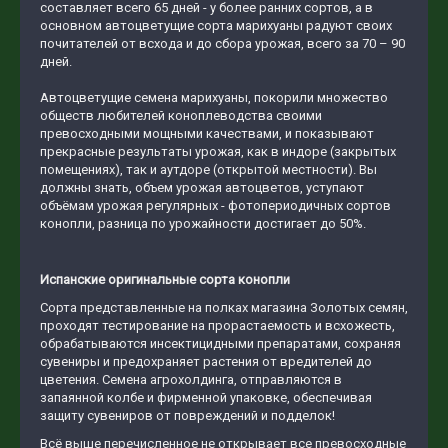
составляет всего 65 дней - у более ранних сортов, а в
основном автоцветущие сорта марихуаны радуют своих
почитателей от всхода и до сбора урожая, всего за 70 – 90
дней.
Автоцветущие семена марихуаны, покорили множество
обществ любителей коноплеводства своими
превосходными мощными качествами, и показывают
прекрасные результаты урожая, как в индоре (закрытых
помещениях), так и аутдоре (открытой местности). Вы
должны знать, объем урожая автоцветов, уступают
объёмам урожая регулярных - фотопериодичных сортов
конопли, разница по урожайности достигает до 50%.
Испанские оригинальные сорта конопли
Сорта представленные на полках магазина Золотых семян,
проходят тестирование на прорастаемость и всхожесть,
обрабатываются инсектицидными препаратами, сохраняя
сувениры и предохраняет растения от вредителей до
цветения. Семена агрохолдинга, отправляются в
запаянной колбе и фирменной упаковке, обеспечивая
защиту сувениров от повреждений и подделок!
Всё выше перечисленное не открывает все превосходные