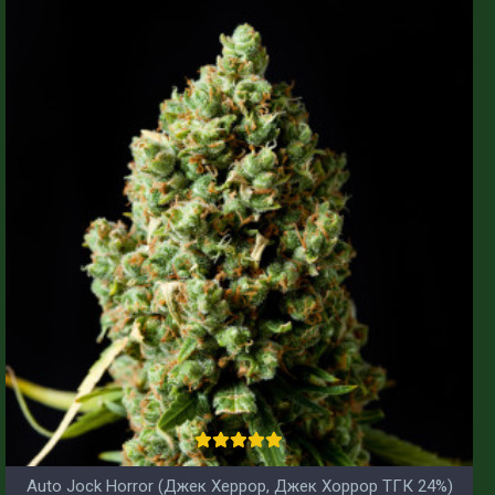
Auto Jock Horror (Джек Херрор, Джек Хоррор ТГК 24%)