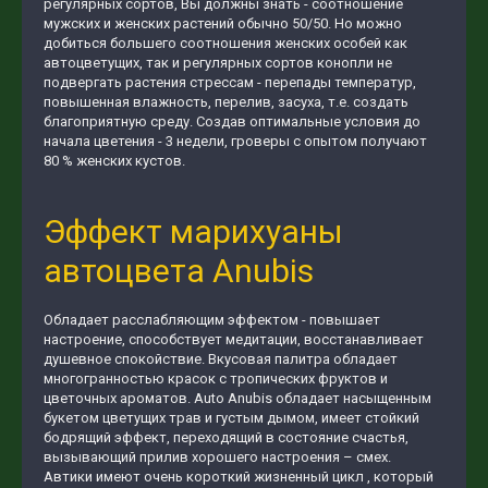
регулярных сортов, Вы должны знать - соотношение
мужских и женских растений обычно 50/50. Но можно
добиться большего соотношения женских особей как
автоцветущих, так и регулярных сортов конопли не
подвергать растения стрессам - перепады температур,
повышенная влажность, перелив, засуха, т.е. создать
благоприятную среду. Создав оптимальные условия до
начала цветения - 3 недели, гроверы с опытом получают
80 % женских кустов.
Эффект марихуаны
автоцвета Anubis
Обладает расслабляющим эффектом - повышает
настроение, способствует медитации, восстанавливает
душевное спокойствие. Вкусовая палитра обладает
многогранностью красок с тропических фруктов и
цветочных ароматов. Auto Anubis обладает насыщенным
букетом цветущих трав и густым дымом, имеет стойкий
бодрящий эффект, переходящий в состояние счастья,
вызывающий прилив хорошего настроения – смех.
Автики имеют очень короткий жизненный цикл , который