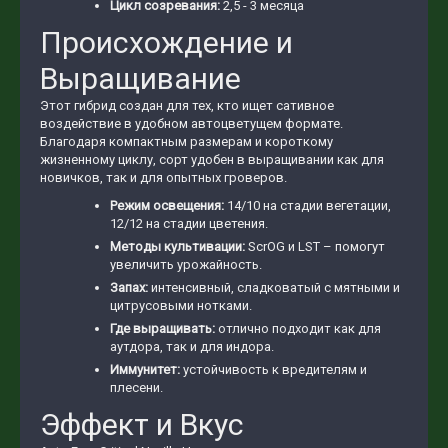
Цикл созревания:
2,5 - 3 месяца
Происхождение и
Выращивание
Этот гибрид создан для тех, кто ищет сативное
воздействие в удобном автоцветущем формате.
Благодаря компактным размерам и короткому
жизненному циклу, сорт удобен в выращивании как для
новичков, так и для опытных гроверов.
Режим освещения:
14/10 на стадии вегетации,
12/12 на стадии цветения.
Методы культивации:
ScrOG и LST – помогут
увеличить урожайность.
Запах:
интенсивный, сладковатый с мятными и
цитрусовыми нотками.
Где выращивать:
отлично подходит как для
аутдора, так и для индора.
Иммунитет:
устойчивость к вредителям и
плесени.
Эффект и Вкус