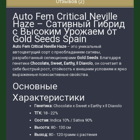
Отзывов (2)
Auto Fem Critical Neville
Haze – Сативный Гибрид
с Высоким Урожаем от
Gold Seeds Spain
Auto Fem Critical Neville Haze
– это уникальный
автоцветущий сорт с преобладанием сативы,
разработанный селекционерами
Gold Seeds
. Благодаря
генетике
Chocolate, Sweet, Earthy, Il Diavolo
, он сочетает в
себе быстрый рост, стойкость к внешним условиям и ярко
выраженные психоактивные свойства.
Основные
Характеристики
Генетика:
Chocolate x Sweet x Earthy x Il Diavolo
ТГК:
18 - 22%
Состав:
Indica 10% / Sativa 90%
Высота:
80 - 130 см
Выход:
80 - 120 грамм с растения