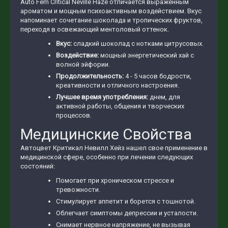
Auto Fem Critical Neville Haze отличается выраженным
ароматом и мощным психоактивным воздействием. Вкус
напоминает сочетание шоколада и тропических фруктов,
переходя в освежающий ментоловый оттенок.
Вкус:
сладкий шоколад с нотками цитрусовых.
Воздействие:
мощный энергетический хай с
волной эйфории.
Продолжительность:
4 - 5 часов бодрости,
креативности и отличного настроения.
Лучшее время употребления:
днем, для
активной работы, общения и творческих
процессов.
Медицинские Свойства
Автоцвет Критикал Невилл Хейз нашел свое применение в
медицинской сфере, особенно при лечении следующих
состояний:
Помогает при хроническом стрессе и
тревожности.
Стимулирует аппетит и борется с тошнотой.
Облегчает симптомы депрессии и усталости.
Снимает нервное напряжение, не вызывая