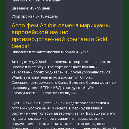
Генетика: Chronic x Wembley
Цветение: 45 - 55 дней
Сбор урожая 8 - 10 недель
Авто фем Anubis семена марихуаны
европейской научно
производственной компании Gold
Seeds!
Описания и характеристики гибрида Анубис:
Автоцветущий Anubis – результат скрещивания сортов
Chronic и Wembley. Этот сорт обладает лучшими
качествами обоих родителей: высокая урожайность от
Wembley и приятный вкус и аромат от Chronic.
Селекционеры семенного банка Золотые Семена достигли
высоких уровней ТГК и КБД в продукте. Анубис
преимущественно состоит из индики.
Кусты начинают цветение на 3 неделе после посадки и
готовы к уборке на 8-10 неделе. В период цветения
растение имеет слабый цветочный запах. Выращивать его
лучше в помещении под лампами, в период цветения
следует немного уменьшить количество света, но не
более чем на 2-4 часа. Стадия вегетации длится от 45 до 55