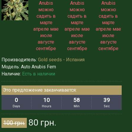
Производитель:
Gold seeds - Испания
Модель:
Auto Anubis Fem
Наличие:
Есть в наличии
Это предложение заканчивается:
0
10
58
37
Days
Hours
Min
Sec
80 грн.
100 грн.