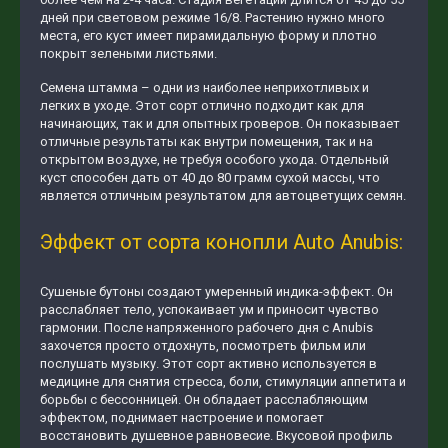
дней при световом режиме 16/8. Растению нужно много
места, его куст имеет пирамидальную форму и плотно
покрыт зелеными листьями.
Семена штамма – одни из наиболее неприхотливых и
легких в уходе. Этот сорт отлично подходит как для
начинающих, так и для опытных гроверов. Он показывает
отличные результаты как внутри помещения, так и на
открытом воздухе, не требуя особого ухода. Отдельный
куст способен дать от 40 до 80 грамм сухой массы, что
является отличным результатом для автоцветущих семян.
Эффект от сорта конопли Auto Anubis:
Сушеные бутоны создают умеренный индика-эффект. Он
расслабляет тело, успокаивает ум и приносит чувство
гармонии. После напряженного рабочего дня с Anubis
захочется просто отдохнуть, посмотреть фильм или
послушать музыку. Этот сорт активно используется в
медицине для снятия стресса, боли, стимуляции аппетита и
борьбы с бессонницей. Он обладает расслабляющим
эффектом, поднимает настроение и помогает
восстановить душевное равновесие. Вкусовой профиль