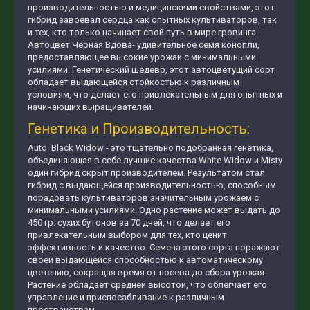
производительностью и медицинскими свойствами, этот
гибрид завоевал сердца как опытных культиваторов, так
и тех, кто только начинает свой путь в мире гровинга.
Автоцвет Чёрная Вдова- удивительное семя конопли,
предоставляющее высокие урожаи с минимальными
усилиями. Генетический шедевр, этот автоцветущий сорт
обладает выдающейся стойкостью к различным
условиям, что делает его привлекательным для опытных и
начинающих выращивателей.
Генетика и Производительность:
Auto Black Widow - это тщательно подобранная генетика,
объединяющая в себе лучшие качества White Widow и Misty
один гибрид скрыт производителем. Результатом стал
гибрид с выдающейся производительностью, способным
порадовать культиваторов значительным урожаем с
минимальными усилиями. Одно растение может выдать до
450 гр. сухих бутонов за 70 дней, что делает его
привлекательным выбором для тех, кто ценит
эффективность и качество. Семена этого сорта поражают
своей выдающейся способностью к автоматическому
цветению, сокращая время от посева до сбора урожая.
Растение обладает средней высотой, что облегчает его
управление и приспосабливание к различным
пространствам.