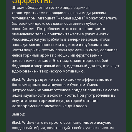
Эффекты:
Штамм обладает не только выдающимися
характеристиками выращивания, но и медицинским
потенциалом. Автоцвет "Чёрная Вдова" может облегчать
болевой синдром, создавая состояние глубокого
спокойствия. Потребление этого сорта приводит к
окаменению тела и приятной тяжести в руках и ногах.
Рекомендуется употреблять в вечернее время, чтобы
насладиться полноценным отдыхом и глубоким сном.
Кусты покрыты густым слоем ароматных смол, создавая
неповторимый аромат с мощными фруктовыми и
цветочными нотками. Этот вид олицетворяет собой
бодрящий и энергичный опыт, идеальный для тех, кто ищет
вдохновение и творческую мотивацию.
Black Widow радует не только своими эффектами, но и
богатым ароматом и вкусовым букетом. Смесь
цитрусовых и хвойных оттенков придает соцветиям сорта
индивидуальность и экзотичность. При употреблении вы
ощутите неповторимый вкус, который оставит
долговременное впечатление до 3 часов.
Вывод:
Black Widow - это не просто сорт конопли, это искусно
созданный гибрид, сочетающий в себе лучшие качества