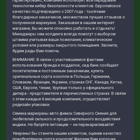
гарантировано, компания использует все передовые
технологии кибер безопасности клиентов. Европейское
качество подтверждено c 2007 года - тысячами
благодарных заказчиков, множеством лучших отзывов о
полученной марихуане. Заказывая в нашем интернет
магазине, Вы можете спокойно работать и отдыхать!
Менеджеры сем-холдинга всегда помогут с выбором
штамма учитывая ваши пожелания, климатические
условия или размеры закрытого помещения. Звоните,
будем рады Вам помочь.
ВНИМАНИЕ: В связи с участившимися фактами
использования бренда и подделок, сид-банк сообщает
посетителям и постоянным заказчикам, купить
оригинальные сорта конопли в Польши, Германии,
Словакии, Франции, Украине, странах СНГ, Канаде, Китае,
США, Европе, Чехии, Уругвае только у официального
дилера - представителя в перечисленных странах. В связи
с этим каждые 6 месяцев компания, осуществляет
редизайн упаковки.
Семена марихуаны авто фемок Северного Сияния для
любителей сильного и продолжительного воздействия
индики. Не балуйте питомцев – не перекармливайте!
Уверены! Вы станете нашим клиентом, оценив качество
приобретённом сорта конопли! Желаем Вам хороших