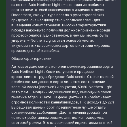
на поток. Auto Northern Lights – это один из любимых
сортов почитателей классического индичного вкуса.
После того, как культура попала в руки европейских
бридеров, она неоднократно использовалась для
выведения новых стрейнов. Высокие характеристики
гибрида наконец-то получили должное признание среди
профессионалов. Единственное, в чём мы можем быть
уверены – Northern Lights стал основой многих
титулованных классических сортов в истории мировых
производителей каннабиса.
Общие характеристики
Автоцветущие семена конопли феминизированные сорта
Auto Northern Lights были получены в процессе
кропотливого труда бридеров Gold seeds. Отличительной
особенностью данного сорта является соотношение
зеленой массы (листьев) и соцветий, 50/50. Northern Light
авто фем. – мощный медицинский вид, имеющий в своей
генетике Afgani Х Haze. На фазе цветения вырабатывает
огромное количество каннабиноидов, ТГК доходит до 22%.
Выращивая данный сорт, предпочтение лучше отдать
органическим удобрениям. Даст отличный урожай при
четко выработанном режиме дня: полив подкормка,
световой режим. Это классический индико-доминантный