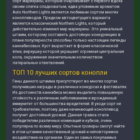
сорт марихуаны, который очаровывает с первого вдоха
своим слегка сладковатым, едва уловимым ароматом.
Auto Northern Lights является любимым сортом многих
коноплеводов. Предком автоцветущего варианта
является классический Northern Lights, который
действительно изменил мир марихуаны. Это уникальный
штамм, которому составить достойную конкуренцию в
плане популярности способны только настоящие легенды
каннабисовых. Куст вырастает в форме классической
ёлки, верхушку которой украшает огромная центральная
кола, окруженная значительным количеством
латеральных ответвлений.
ТОП 10 лучших сортов конопли
Гены данного штамма присутствуют во многих сортах
получивших награды в различных конкурсах и фестивалях.
Из достоинств каннабиса можно выделить повышенную
стойкость к различным заболеваниям и врожденный
иммунитет от большинства вредителей. В уходе сорт не
требователен, поэтому даже начинающий коноплевод
получит достойный урожай. Данная травка стала
победителем различных номинаций и кубков, очень
популярна по всему миру. Опытные гроверы смогут найти
в этом штамме качественный урожай и неповторимое
воздействие на организм. Один из самых покупаемых