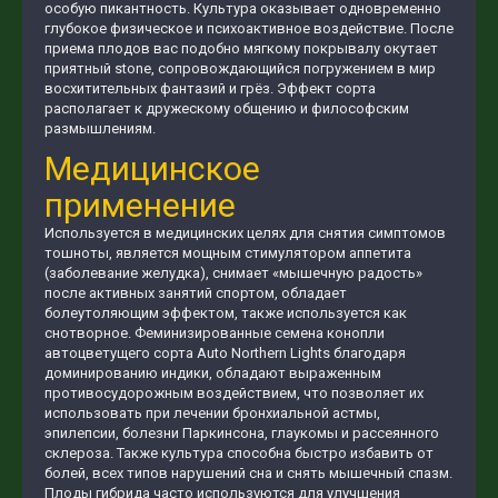
особую пикантность. Культура оказывает одновременно
глубокое физическое и психоактивное воздействие. После
приема плодов вас подобно мягкому покрывалу окутает
приятный stone, сопровождающийся погружением в мир
восхитительных фантазий и грёз. Эффект сорта
располагает к дружескому общению и философским
размышлениям.
Медицинское
применение
Используется в медицинских целях для снятия симптомов
тошноты, является мощным стимулятором аппетита
(заболевание желудка), снимает «мышечную радость»
после активных занятий спортом, обладает
болеутоляющим эффектом, также используется как
снотворное. Феминизированные семена конопли
автоцветущего сорта Auto Northern Lights благодаря
доминированию индики, обладают выраженным
противосудорожным воздействием, что позволяет их
использовать при лечении бронхиальной астмы,
эпилепсии, болезни Паркинсона, глаукомы и рассеянного
склероза. Также культура способна быстро избавить от
болей, всех типов нарушений сна и снять мышечный спазм.
Плоды гибрида часто используются для улучшения