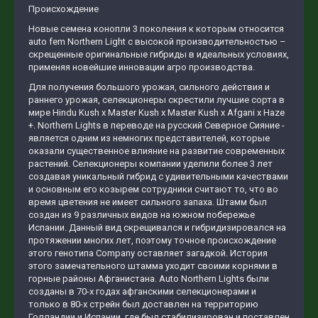
Происхождение
Новые семена конопли 3 поколения к которым относится
auto fem Northern Light с высокой производительностью –
скрещенные оригинальные гибриды в идеальных условиях,
применяя новейшие инновации агро производства.
Для получения большого урожая, сильного действия и
раннего урожая, селекционеры скрестили лучшие сорта в
мире Hindu Kush x Master Kush x Master Kush x Afgani х Haze
+. Northern Lights в переводе на русский Северное Сияние -
является одним из немногих представителей, которые
оказали существенное влияние на развитие современных
растений. Селекционеры компании уделили более 3 лет
создавая уникальный гибрид с удивительными качествами
и основным его козырем сотрудники считают то, что во
время цветения не имеет сильного запаха. Штамм был
создан из 9 различных видов на южном побережье
Испании. Данный вид скрещивался и гибридизировался на
протяжении многих лет, поэтому точное происхождение
этого генотипа Company оставляет загадкой. История
этого замечательного штамма уходит своими корнями в
горные районы Афганистана. Auto Northern Lights были
созданы в 70-х годах афганскими селекционерами и
только в 80-х стрейн был доставлен на территорию
Голландии и Испании, где был стабилизирован и поставлен