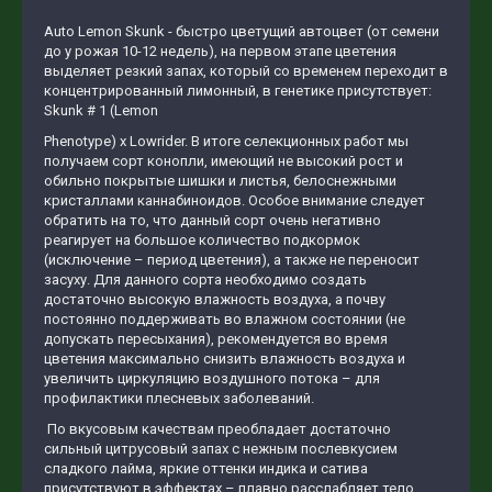
Auto Lemon Skunk - быстро цветущий автоцвет (от семени
до у рожая 10-12 недель), на первом этапе цветения
выделяет резкий запах, который со временем переходит в
концентрированный лимонный, в генетике присутствует:
Skunk # 1 (Lemon
Phenotype) х Lowrider. В итоге селекционных работ мы
получаем сорт конопли, имеющий не высокий рост и
обильно покрытые шишки и листья, белоснежными
кристаллами каннабиноидов. Особое внимание следует
обратить на то, что данный сорт очень негативно
реагирует на большое количество подкормок
(исключение – период цветения), а также не переносит
засуху. Для данного сорта необходимо создать
достаточно высокую влажность воздуха, а почву
постоянно поддерживать во влажном состоянии (не
допускать пересыхания), рекомендуется во время
цветения максимально снизить влажность воздуха и
увеличить циркуляцию воздушного потока – для
профилактики плесневых заболеваний.
По вкусовым качествам преобладает достаточно
сильный цитрусовый запах с нежным послевкусием
сладкого лайма, яркие оттенки индика и сатива
присутствуют в эффектах – плавно расслабляет тело,