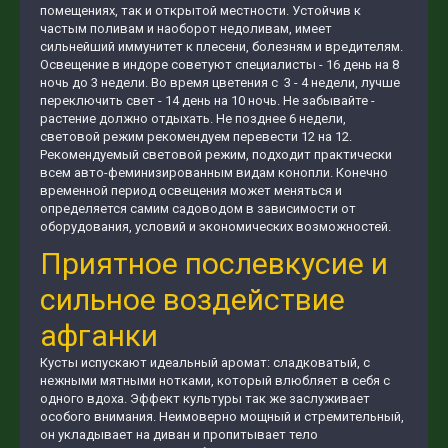
помещениях, так и открытой местности. Устойчив к
частым поливам и наоборот недоливам, имеет
сильнейший иммунитет к плесени, болезням и вредителям.
Освещение в индоре советуют специалисты - 16 день на 8
ночь до 3 недели. Во время цветения с 3 - 4 недели, лучше
переключить свет - 14 день на 10 ночь. Не забывайте -
растение должно отдыхать. Не позднее 6 недели,
световой режим рекомендуем перевести 12 на 12.
Рекомендуемый световой режим, подходит практически
всем авто-феминизированным видам конопли. Конечно
временной период освещения может меняться и
определяется самим садоводом в зависимости от
оборудования, условий и экономических возможностей.
Приятное послевкусие и
сильное воздействие
афганки
Кусты испускают идеальный аромат: сладковатый, с
нежными мятными нотками, который влюбляет в себя с
одного вдоха. Эффект культуры так же заслуживает
особого внимания. Неимоверно мощный и стремительный,
он укладывает на диван и пропитывает тело