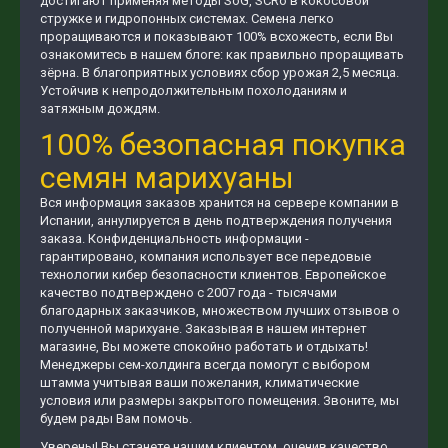
достигают применяя методы SoG, SCRo в кокосовой
стружке и гидропонных системах. Семена легко
проращиваются и показывают 100% всхожесть, если Вы
ознакомитесь в нашем блоге: как правильно проращивать
зёрна. В благоприятных условиях сбор урожая 2,5 месяца.
Устойчив к непродолжительным похолоданиям и
затяжным дождям.
100% безопасная покупка
семян марихуаны
Вся информация заказов хранится на сервере компании в
Испании, аннулируется в день подтверждения получения
заказа. Конфиденциальность информации -
гарантировано, компания использует все передовые
технологии кибер безопасности клиентов. Европейское
качество подтверждено с 2007 года - тысячами
благодарных заказчиков, множеством лучших отзывов о
полученной марихуане. Заказывая в нашем интернет
магазине, Вы можете спокойно работать и отдыхать!
Менеджеры сем-холдинга всегда помогут с выбором
штамма учитывая ваши пожелания, климатические
условия или размеры закрытого помещения. Звоните, мы
будем рады Вам помочь.
Уверены! Вы станете нашим клиентом, оценив качество