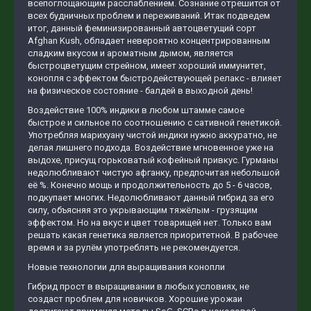
всепоглощающим расслаблением. Сознание отрешится от
всех будничных проблем и переживаний. Итак подведем
итог, данный феминизированный автоцветущий сорт
Afghan Kush, обладает невероятно концентрированным
сладким вкусом и ароматным дымом, является
быстроцветущим стрейном, имеет хороший иммунитет,
конопля с эффектом быстродействующей релакс - влияет
на физическое состояние - балдей в выходной день!
Воздействие 100% индики в любом штамме самое
быстрое и сильное по соотношению с сативной генетикой.
Употребляя марихуану чистой индики нужно аккуратно, не
делая лишнего подхода. Воздействие мгновенное уже на
выдохе, присущ горьковатый кофейный привкус. Гурманы
недолюбливают чистую афганку, предпочитая небольшой
её %. Конечно мощь и продолжительность до 5 - 6 часов,
подкупает многих. Недолюбливают данный гибрид за его
силу, объясняя это укрывающим тяжёлым - грузящим
эффектом. Но на вкус и цвет товарищей нет. Только вам
решать какая генетика является приоритетной. В рабочее
время и за рулём употреблять не рекомендуется.
Новые технологии для выращивания конопли
Гибрид прост в выращивании в любых условиях, не
создаст проблем для новичков. Хорошие урожаи