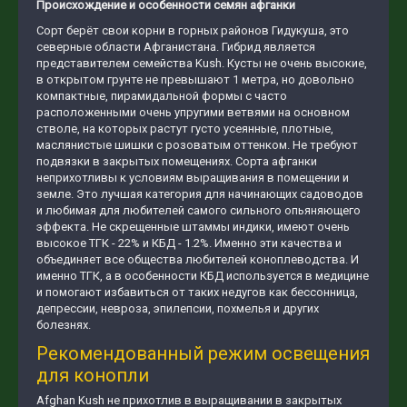
Происхождение и особенности семян афганки
Сорт берёт свои корни в горных районов Гидукуша, это
северные области Афганистана. Гибрид является
представителем семейства Kush. Кусты не очень высокие,
в открытом грунте не превышают 1 метра, но довольно
компактные, пирамидальной формы с часто
расположенными очень упругими ветвями на основном
стволе, на которых растут густо усеянные, плотные,
маслянистые шишки с розоватым оттенком. Не требуют
подвязки в закрытых помещениях. Сорта афганки
неприхотливы к условиям выращивания в помещении и
земле. Это лучшая категория для начинающих садоводов
и любимая для любителей самого сильного опьяняющего
эффекта. Не скрещенные штаммы индики, имеют очень
высокое ТГК - 22% и КБД - 1.2%. Именно эти качества и
объединяет все общества любителей коноплеводства. И
именно ТГК, а в особенности КБД используется в медицине
и помогают избавиться от таких недугов как бессонница,
депрессии, невроза, эпилепсии, похмелья и других
болезнях.
Рекомендованный режим освещения
для конопли
Afghan Kush не прихотлив в выращивании в закрытых