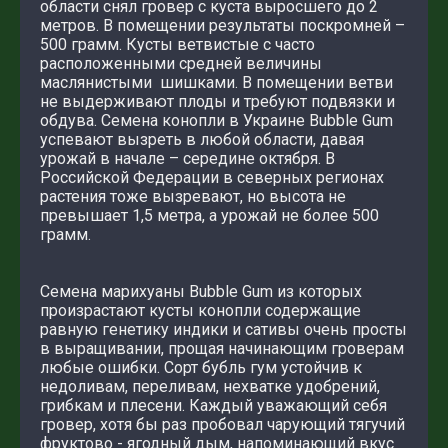
области снял гровер с куста выросшего до 2
метров. В помещении результаты поскромней –
500 грамм. Кусты ветвистые с часто
расположенными средней величины
маслянистыми шишками. В помещении ветви
не выдерживают плоды и требуют подвязки и
обдува. Семена конопли в Украине Bubble Gum
успевают вызреть в любой области, давая
урожай в начале – середине октября. В
Российской Федерации в северных регионах
растения тоже вызревают, но высота не
превышает 1,5 метра, а урожай не более 500
грамм.
Семена марихуаны Bubble Gum из которых
произрастают кусты конопли содержащие
равную генетику индики и сативы очень просты
в выращивании, прощая начинающим гроверам
любые ошибки. Сорт бубль гум устойчив к
недоливам, переливам, нехватке удобрений,
грибкам и плесени. Каждый уважающий себя
гровер, хотя бы раз пробовал чарующий тягучий
фруктово - ягодный дым, напоминающий вкус