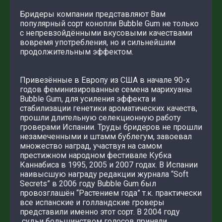
Бридеры компании представляют Вам
популярный сорт конопли Bubble Gum не только
с непревзойдёнными вкусовыми качествами
вовремя употребления, но и сильнейшим
продолжительным эффектом.
Привезённые в Европу из США в начале 90-х
годов феминизированные семена марихуаны
Bubble Gum, для усиления эффекта и
стабилизации генетики ароматических качеств,
прошли длительную селекционную работу
гроверами Испании. Труды бридеров не прошли
незамеченными и штамм бублегум, завоевал
множество наград, участвуя на самом
престижном народном фестивале Кубка
Каннабиса в 1995, 2005 и 2007 годах. В Испании
наивысшую награду редакции журнала “Soft
Secrets” в 2006 году Bubble Gum был
провозглашён “Растением года” т.к. практически
все испанские и голландские гроверы
представили именно этот сорт. В 2004 году
судьи большинством голосов приняли