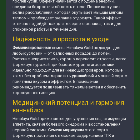
послевкусии. Эффект начинается с подъёма энергии,
придавая бодрость и лёгкость в теле. Позже наступает
волна расслабления, которая окутывает мышцы мягким
теплом и пробуждает желание отдохнуть. Такой эффект
отлично подойдёт как для вечернего релакса, так и для
спокойной работы в течение дня.
Надёжность и простота в уходе
Феминизированные
семена Himalaya Gold подходят для
любых условий — от балконных посадок до полей.
Растение неприхотливо, хорошо переносит стрессы, легко
формирует урожай при базовом уровне агротехники.
Идеально подходит для начинающих гроверов, которые
хотят без проблем вырастить
урожайный
и мощный сорт с
приятным вкусом и эффектом. В помещении
рекомендуется подвязывать тяжелые ветви и обеспечить
хорошую вентиляцию.
Медицинский потенциал и гармония
каннабиса
Himalaya Gold применяется для улучшения сна, стимуляции
аппетита, снятия болевого синдрома и восстановления
нервной системы.
Семена марихуаны
этого сорта
формируют растения с высоким содержанием ТГК и