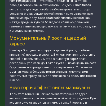
Fem Himalaya Gold
— это гибрид, созданный на стыке
легенд и современных технологий. Бридеры
Gold Seeds
потратили два года, чтобы стабилизировать этот сорт,
сохранив его высокую урожайность и ярко выраженную
индичную природу. Сорт стал победителем нескольких
международных кубков благодаря сбалансированной
генетике и впечатляющим показателям — как в урожае, так
и в содержании смолы.
Монументальный рост и щедрый
харвест
Himalaya Gold демонстрирует взрывной рост, особенно
при ранней посадке в апреле. В открытом грунте растение
способно превысить 2 метра в высоту и порадовать
рекордным урожаем до 1.5 кг с куста. В помещении высота
будет ниже, но продуктивность сохраняется. У растения
мощная кола, а боковые ветви усыпаны смолистыми
соцветиями, требующими подвязки из-за своей плотности
и массы.
Вкус гор и эффект силы марихуаны
Аромат готовых шишек напоминает горный воздух с
нотами спелых фруктов, полыни и чёрной смородины. При
курении вкус становится мягким, с тонкой горечью в