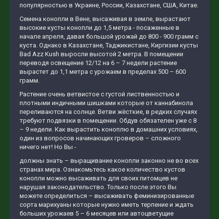
популярностью в Украине, России, Казахстане, США, Китае.
Семена конопли в Вене, высаживая в земле, вырастают
высокие кусты конопли до 1,5 метра - посаженные в
начале апреля, давая большой урожай до 800 - 900 грамм с
куста. Однако в Казахстане, Таджикистане, Киргизии кусты
Bad Azz Kush выросли высотой 2 метра. В помещении
переводя освещение 12/12 на 6 – 7 недели растение
вырастет до 1,1 метра с урожаем в пределах 500 – 600
грамм.
Растение очень ветвистое с густой лиственностью и
плотными индичными шишками которые от каннабинола
переливаются на солнце. Ветви жёсткие, в редких случаях
требуют подвязки в помещении. Обдув обязателен уже с 8
– 9 недели. Как вырастить коноплю в домашних условиях,
один из вопросов начинающих гроверов – сложного
ничего нет! Но Вы -
должны знать – выращивание конопли законно не во всех
странах мира. Ознакомьтесь какое количество кустов
конопли можно высаживать для своих питомцев не
нарушая законодательство. Только после этого Вы
можете определиться – высаживать феминизированные
сорта марихуаны которые нужно иметь терпение и ждать
больших урожаев 5 – 6 месяцев или автоцветущие