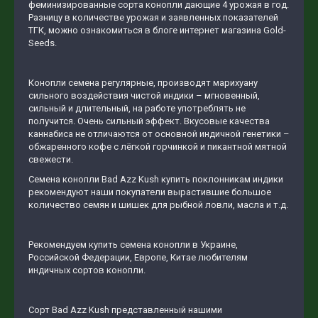
феминизированные сорта конопли дающие 4 урожая в год.
Разницу в количестве урожая и заявленных показателей
ТГК, можно ознакомиться в блоге интернет магазина Gold-
Seeds.
Конопли семена регулярные, производят марихуану
сильного воздействия чистой индики – мгновенный,
сильный и длительный, на работе употреблять не
получится. Очень сильный эффект. Вкусовые качества
каннабиса не отличаются от основной индичной генетики –
обжаренного кофе с лёгкой горчинкой и пикантной мятной
свежести.
Семена конопли Bad Azz Kush купить поклонникам индики
рекомендуют наши покупатели вырастившие большое
количество семян и шишек для рыбной ловли, масла и т.д.
Рекомендуем купить семена конопли в Украине,
Российской Федерации, Европе, Китае любителям
индичных сортов конопли.
Сорт Bad Azz Kush представленный нашими