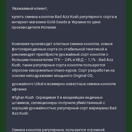
Уважаемый клиент,
купить семена конопли Bad Azz Kush регулярного сорта в
интернет-магазине Gold-Seeds в Украине по цене
производителя Испании.
Компания производит элитные семена конопли, новые
фотопериодичные сорта со стабильной генетикой и
рекомендует приобрести урожайный сорт конопли с
большим показателем ТГК – 24% и КБД – 1,1% - Bad Azz
Kush, такие регулярные сорта конопли пользуются
спросом закоренелых плано-куров. Сорт разработан на
основе неподражаемо мощьного Original OG,
урожайного Urkel и всемирно известные семена конопли
афганки
Afghan Kush. Скрещивая 3-и мощнейших индичных
штаммов, селекционеры получили убийственный с
хорошей урожайностью регулярный сорт марихуаны Bad
Azz Kush.
Семена конопли регулярные, пользуется огромной