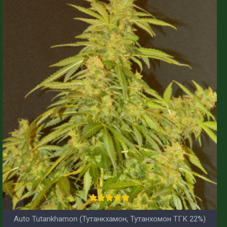
Auto Tutankhamon (Тутанкхамон, Тутанхомон ТГК 22%)