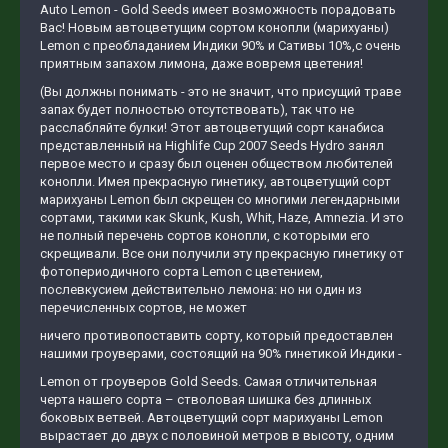
Auto Lemon - Gold Seeds имеет возможность порадовать
Вас! Новым автоцветущим сортом конопли (марихуаны)
Lemon с преобладанием Индики 90% и Сативы 10%,с очень
приятным запахом лимона, даже вовремя цветения!
(Вы должны понимать - это не значит, что присущий траве
запах будет полностью отсутствовать), так что не
расслабляйте булки! Этот автоцветущий сорт канабиса
представленный на Highlife Cup 2007 Seeds Hydro занял
первое место и сразу был оценен обществом любителей
конопли. Имея прекрасную гинетику, автоцветущий сорт
марихуаны Lemon был скрещен со многими легендарными
сортами, такими как Skunk, Kush, Whit, Haze, Amnezia. И это
не полный перечень сортов конопли, с которыми его
скрещивали. Все они получили эту прекрасную гинетику от
фотопериодичного сорта Lemon с цветением,
послевкусием действительно лемона: но ни один из
перечисленных сортов, не может
ничего противопоставить сорту, который предоставлен
нашими гроуверами, состоящий на 90% гинетикой Индики -
Lеmon от гроуверов Gold Seeds. Самая отличительная
черта нашего сорта – стволовая шишка без длинных
боковых ветвей. Автоцветущий сорт марихуаны Lemon
вырастает до двух с половиной метров в высоту, одним