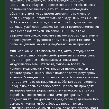
маслянистые шишки, которые требуют хорошую
вентиляцию и обдув в процессе харвеста, чтобы избежать
появления плесени в соцветиях. Так же необходимо
обратить внимание во время цветения на паутинного
клеща, который не может быть равнодушным, так же как и
О.Л.К. к экзатической отдушке Lеmona. Предлагаемый
автоцветущий сорт канабиса Lеmon от гроверов компании
Gold Seeds имеет очень высокое ТГК - 19%, с ярко
выраженным специфическим запахом вовремя цветения и
послевкусием цитрусового аромата. Эффект мгновенный,
сильный, длительный и т.д. подбивающий на просмотр
фильмов, общения с любимой и т.д. Автоцветущий сорт
марихуаны Lеmon, нашёл своё применение и в медицине,
помогая переносить болевые симптомы, после
хирургических вмешательств, головных болях (см.
конопля медицинская). Учитывая выше перечисленное,
делайте правильный выбор в подборе сорта регулярной
конопли. Менеджеры компании всегда Вам помогут в этом
не простом но захватывающем хобби, которое покорило
не одно поколение человечества. Все семена проходят
тестирование на прорастаемость и всхожесть, а так же
обрабатываются инсектицидными препаратами, что
предохраняет Ваш урожай от вредителей до цветения. Все
семена от компании Gold Seeds, отправляются в
запаянной колбе и фирменной упаковке, что обеспечивает