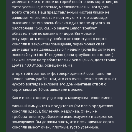
доминантным стволом который несёт очень короткие, но
густо усеянные, плотные, маслянистые шишки вдоль
всего ствола. Наш представленный чистый лимон не
занимает много места и поэтому опытные садоводы
высаживают его очень близко один возле другого на
расстоянии 15-20 см., но знайте Lеmon требует
обязательной подвязки в индоре. Вы можете
регулировать высоту любого автоцветущего сорта
конопли в закрытом помещении, переключая свет
двенадцать на двенадцать с 4 недели (если Вы хотите не
высокий куст) по 10 неделю (если гроубокс позволяет).
Так же Lеmon не требователен к освещению, достаточно
ДнАта 400 Вт.(см. освещение). На
открытой местности фотопериодичный сорт конопли
Lеmon очень удобен тем, что его очень легко спрятать от
чужого взгляда наклонив его доминантный ствол с
короткими до 10 см. шишками к земле.
Как и все автоцветущие сорта марихуаны Lеmon имеет
сильный иммунитет к вредителям (см всё о вредителях
конопли здесь), болезням, недолива. Очень не
требователен к удобрениям используемых в закрытых
помещениях. Вы должны знать, что все индичные сорта
конопли имеют очень плотные, густо усеянные,