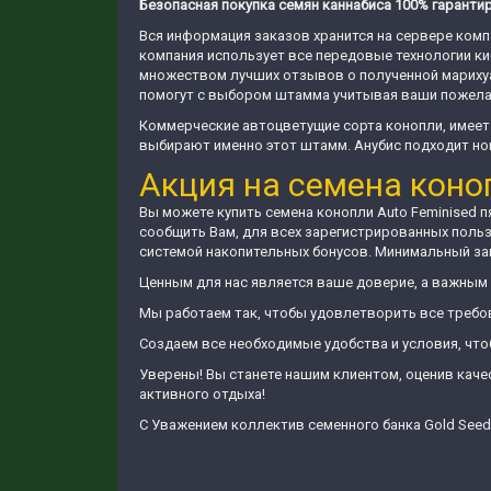
Безопасная покупка семян каннабиса 100% гаранти
Вся информация заказов хранится на сервере комп
компания использует все передовые технологии к
множеством лучших отзывов о полученной марихуа
помогут с выбором штамма учитывая ваши пожелан
Коммерческие автоцветущие сорта конопли, имеет 
выбирают именно этот штамм. Анубис подходит но
Акция на семена коно
Вы можете купить семена конопли Auto Feminised 
сообщить Вам, для всех зарегистрированных польз
системой накопительных бонусов. Минимальный зак
Ценным для нас является ваше доверие, а важным 
Мы работаем так, чтобы удовлетворить все требов
Создаем все необходимые удобства и условия, чт
Уверены! Вы станете нашим клиентом, оценив каче
активного отдыха!
С Уважением коллектив семенного банка Gold Seed