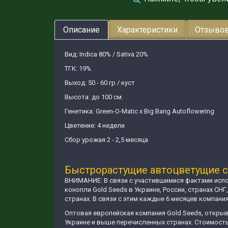
Описание
Характеристики
Отзывов
Вид: Indica 80% / Sativa 20%
ТГК: 19%
Выход: 50 - 60 гр / куст
Высота: до 100 см.
Генетика: Green-O-Matic x Big Bang Autoflowering
Цветение: 4 недели
Сбор урожая 2 - 2,5 месяца
Быстрорастущие автоцветущие со
ВНИМАНИЕ: В связи с участившимися фактами испо
конопли Gold Seeds в Украине, России, странах СН
странах. В связи с этим каждые 6 месяцев компани
Оптовая европейская компания Gold Seeds, открыв
Украине и выше перечисленных странах. Стоимость е