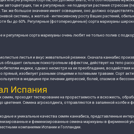
к автоцветущих, так и регулярных - не подвергая растения стрессам 
ду. Так же большое значение имеет освещение, оно должно осуществлять
невой системы, а желтый - интенсивному росту Ваших растений, обиль
 хотя бы до 60%. Регулярные (фотопериодичные) сорта марихуаны шир
ие и регулярные сорта марихуаны очень любят не только полив с подкор
олистые листья и вкус жевательной резинки. Сначала каннабис произв
ious обладает сильным психотропным эффектом, действует на тело рас
юбителям индики, однако несмотря на ее преобладание, воздействия н
о пряный, изобилует разными специями и полевыми травами. Сорт акти
ьзуется в медицине при лечении депрессий, болей, спазмов и бессон
ал Испания
х семян, проходят тестирование на прорастаемость и всхожесть, обра
до цветения. Семена агрохолдинга, отправляются в запаянной колбе и 
одные и уникальные качества семян каннабиса, представленные интерн
еминизированные и феминизированные семена марихуаны в фирменной у
звестными компаниями Испании и Голландии.