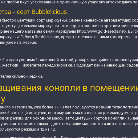
 любой вкус, упакованные в оригинальную упаковку агрохолдинга по 3, 5,
ра - сорт Bubblelicious
мый быстро цветущий сорт марихуаны. Семена каннабиса автоцветущих со
тоцветущие семена марихуаны - это сорта конопли с коротким жизнен
трине нашего магазина семян марихуаны http://www.gold-seeds.net/, Вы 
марихуаны. Гибрид Bubblelicious, представленные нашими гроверами - 
ы уже на 2 месяце.
ый с едва уловимой ванильной ноткой, раскрывающийся в послевкусии
, жёсткий – избегайте передозировки. Подойдёт как начинающим садо
ителей сильной индики.
ащивания конопли в помещении
ну
ного материала, уже более 7 - 10 лет пользуются новыми технологиям
и левый свет ещё доступен, поэтому система освещение рекомендуемая 
овой режим, для основной массы автоцветущих сортов конопли - 16 день 
са увеличить время отдыха - для стимуляции массового и интенсивного 
пользуются режимом 12 на 12.
их или регулярных сортов, Вы Должны знать, что соотношение мужских