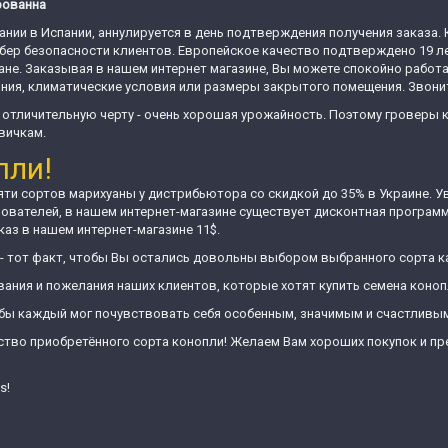
рованна
ании в Испании, аннулируется в день подтверждения получения заказа.
ибер безопасности клиентов. Европейское качество подтверждено 19 л
не. Заказывая в нашем интернет магазине, Вы можете спокойно работа
ия, климатические условия или размеры закрытого помещения. Звонит
отличительную черту - очень хорошая урожайность. Поэтому гроверы к
вичкам.
пли!
пяти сортов марихуаны у дистрибьютора со скидкой до 35% в Украине. 
ователей, в нашем интернет-магазине существует дисконтная програм
аз в нашем интернет-магазине 11$.
- тот факт, чтобы Вы остались довольны выбором выбранного сорта к
ания и пожелания наших клиентов, которые хотят купить семена конопл
обы каждый мог почувствовать себя особенным, значимым и счастливы
ство приобретённого сорта конопли! Желаем Вам хороших покупок и п
s!