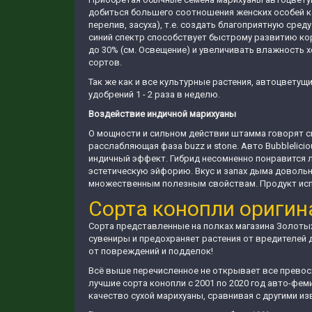
добиться большего соотношения женских особей ка
перелив, засуха), т.е. создать благоприятную сре
синий спектр способствует быстрому развитию кор
до 30% (см. Освещение) и увеличивать влажность
сортов.
Так же как и все культурные растения, автоцветущ
удобрений 1 - 2 раза в неделю.
Воздействие индичной марихуаны
О мощности и сильном действии штамма говорят см
расслабляющая фаза buzz и stone. Авто Bubblelic
индичный эффект. Гибрид несомненно понравится л
эстетическую эйфорию. Вкус и запах дыма довольн
множественным полезным свойствам. Продукт испол
Сорта конопли оригин
Сорта представленные на полках магазина Золоты
сувениры и предохраняет растения от вредителей 
от повреждений и подделок!
Всё выше перечисленное не открывает все превосх
лучшие сорта конопли с 2001 по 2020 год авто-ф
качество сухой марихуаны, сравнивая с другими и