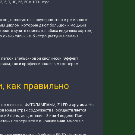
 7, 10, 25, 50 и 100 штук.
ртов , пользуются популярностью в регионах с
ным циклом, которые дают большой и мощный
сможете купить семена канабиса индичных сортов,
это очень сильные, быстроцветущие семена
 лёгкой апельсиновой кислинкой. Эффект
водам, так и профессиональным гроверам.
, как правильно
и освещения - ФИТОЛАМПАМИ, Z-LED и другими. Но
гроверами стран содружества, осуществляется
и 8 ночь, до цветения - 3 или 4 неделя. При
цветения смотри всё о выращивании. Многие с
 и женских растений обычно 50/50. Но можно