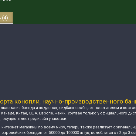
 (4)
рта конопли, научно-производственного банк
льзования бренда и подделок, сидбанк сообщает посетителям и постоя
Г, Канаде, Китае, США, Европе, Чехии, Уругвае только у официального д
я, осуществляет редизайн упаковки.
 интернет магазины по всему миру, теперь также реализует оригинальн
вропейских брендов от 50000 до 100000 штук, колеблется от 2 до 3 eur