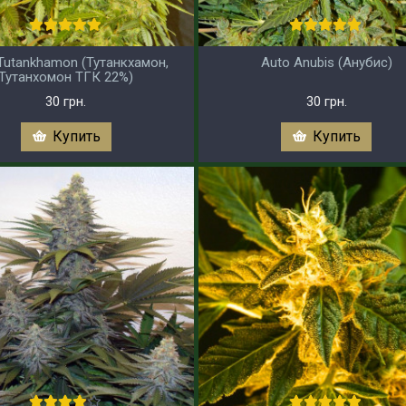
Tutankhamon (Тутанкхамон,
Auto Anubis (Анубис)
Тутанхомон ТГК 22%)
30 грн.
30 грн.
Купить
Купить