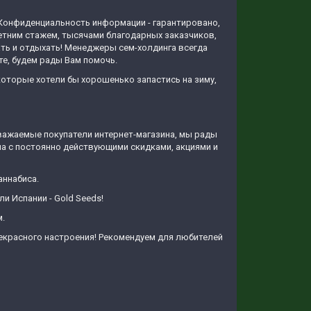
 Конфиденциальность информации - гарантировано,
етним стажем, тысячами благодарных заказчиков,
ть и отдыхать! Менеджеры сем-холдинга всегда
е, будем рады Вам помочь.
оторые хотели бы хорошенько запастись на зиму,
Уважаемые покупатели интернет-магазина, мы рады
ма с постоянно действующими скидками, акциями и
аннабиса.
и Испании - Gold Seeds!
м.
рекрасного настроения! Рекомендуем для любителей