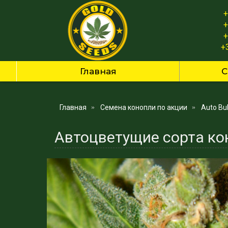
+
+
+
+
Главная
С
Главная
Семена конопли по акции
Auto Bub
Автоцветущие сорта кон