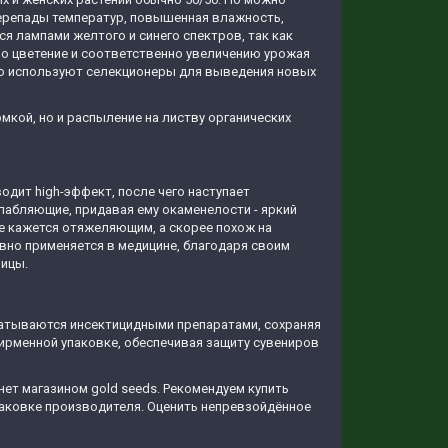
(перепады температур, повышенная влажность,
ся лампами желтого и синего спектров, так как
но цветение и соответственно увеличению урожая
око используют селекционеры для выведения новых
мкой, но и распыление на листву органических
одит high-эффект, после чего наступает
слабляющие, придавая ему окаменелости - яркий
е кажется отяжеляющим, а скорее похож на
вно применяется в медицине, благодаря своим
ницы.
батываются инсектицидными препаратами, сохраняя
фирменной упаковке, обеспечивая защиту сувениров
ет магазином gold seeds. Рекомендуем купить
паковке производителя. Оценить непревзойдённое