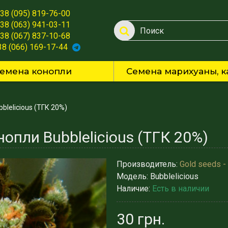
38 (095) 819-76-00
38 (063) 941-03-11
38 (067) 837-10-68
38 (066) 169-17-44
емена конопли
Семена марихуаны, к
blelicious (ТГК 20%)
опли Bubblelicious (ТГК 20%)
Производитель:
Gold seeds -
Модель:
Bubblelicious
Наличие:
Есть в наличии
30 грн.