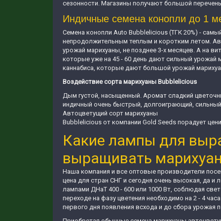
сезонности. Магазины получают большой перечень на
Индичные семена конопли до 1 мет
Семена конопли Auto Bubblelicious (ТГК 20%) - са
непродолжительным теплым и коротким летом. Ав
урожай марихуаны, не позднее 3-х месяцев. А на ви
которые уже на 45 - 60 день дают сильный урожай 
каннабиса, которые дают большой урожай марихуан
Воздействие сорта марихуаны Bubblelicious
Дым густой, насыщенный. Аромат сладкий цветочн
индичный очень быстрый, долгоиграющий, сильный
Автоцветущий сорт марихуаны
Bubblelicious от компании Gold Seeds порадует цен
Какие лампы для выр
выращивать марихуа
Наша компания и все оптовые производители посев
цена для стран СНГ и сегодня очень высокая, да 
лампами ДНаТ 400 - 600 или 1000 Вт, соблюдая свет
переходе на фазу цветения необходимо на 2 - 4 ча
первого дня появления всхода и до сбора урожая 
Приобретая обычные семена марихуаны автоцветущ