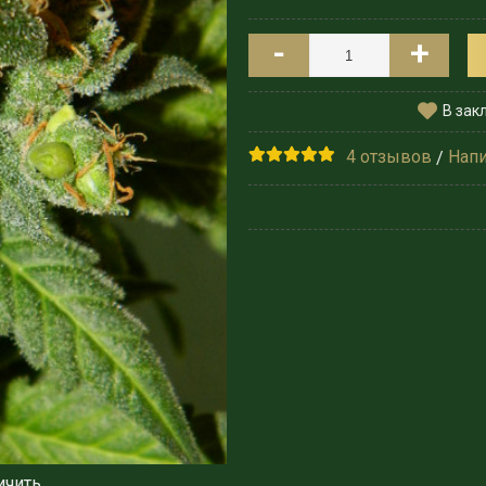
-
+
В зак
4 отзывов
Напи
/
ичить